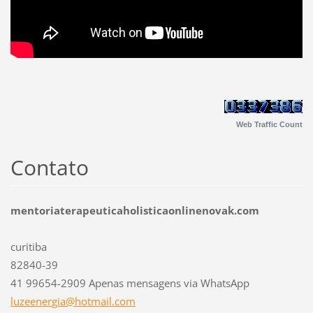
Web Traffic Count
Contato
mentoriaterapeuticaholisticaonlinenovak.com
curitiba
82840-39
41 99654-2909 Apenas mensagens via WhatsApp
luzeener
gia@hotm
ail.com