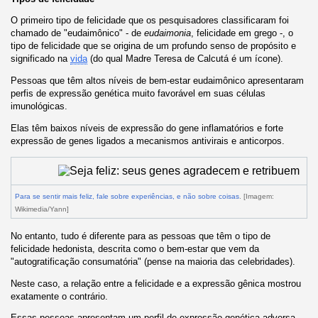
O primeiro tipo de felicidade que os pesquisadores classificaram foi
chamado de "eudaimônico" - de
eudaimonia
, felicidade em grego -, o
tipo de felicidade que se origina de um profundo senso de propósito e
significado na
vida
(do qual Madre Teresa de Calcutá é um ícone).
Pessoas que têm altos níveis de bem-estar eudaimônico apresentaram
perfis de expressão genética muito favorável em suas células
imunológicas.
Elas têm baixos níveis de expressão do gene inflamatórios e forte
expressão de genes ligados a mecanismos antivirais e anticorpos.
Para se sentir mais feliz, fale sobre experiências, e não sobre coisas
. [Imagem:
Wikimedia/Yann]
No entanto, tudo é diferente para as pessoas que têm o tipo de
felicidade hedonista, descrita como o bem-estar que vem da
"autogratificação consumatória" (pense na maioria das celebridades).
Neste caso, a relação entre a felicidade e a expressão gênica mostrou
exatamente o contrário.
Essas pessoas apresentam um perfil de expressão genética adversa,