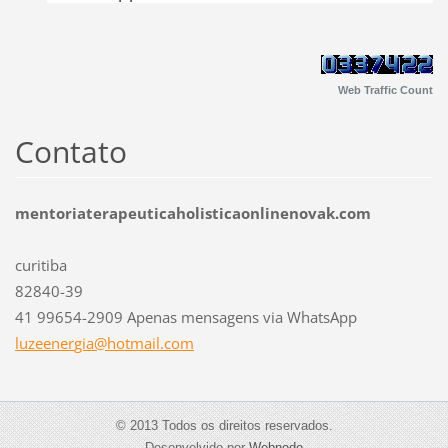
Web Traffic Count
Contato
mentoriaterapeuticaholisticaonlinenovak.com
curitiba
82840-39
41 99654-2909 Apenas mensagens via WhatsApp
luzeener
gia@hotm
ail.com
© 2013 Todos os direitos reservados.
Desenvolvido por
Webnode