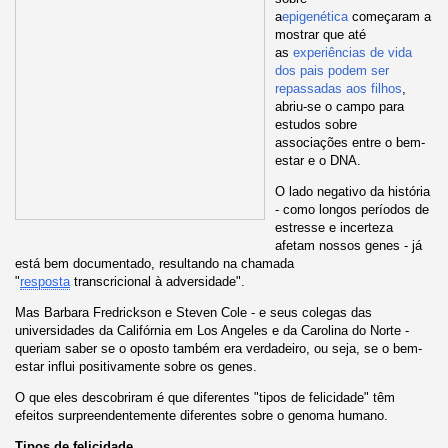
a
epigenética
começaram a
mostrar que até
as
experiências de vida
dos pais podem ser
repassadas aos filhos
,
abriu-se o campo para
estudos sobre
associações entre o bem-
estar e o DNA.
O lado negativo da história
- como longos períodos de
estresse e incerteza
afetam nossos genes - já
está bem documentado, resultando na chamada
"
resposta
transcricional à adversidade".
Mas Barbara Fredrickson e Steven Cole - e seus colegas das
universidades da Califórnia em Los Angeles e da Carolina do Norte -
queriam saber se o oposto também era verdadeiro, ou seja, se o bem-
estar influi positivamente sobre os genes.
O que eles descobriram é que diferentes "tipos de felicidade" têm
efeitos surpreendentemente diferentes sobre o genoma humano.
Tipos de felicidade