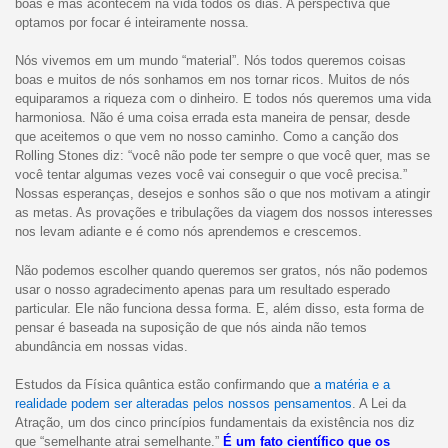
boas e más acontecem na vida todos os dias. A perspectiva que
optamos por focar é inteiramente nossa.
Nós vivemos em um mundo “material”. Nós todos queremos coisas
boas e muitos de nós sonhamos em nos tornar ricos. Muitos de nós
equiparamos a riqueza com o dinheiro. E todos nós queremos uma vida
harmoniosa. Não é uma coisa errada esta maneira de pensar, desde
que aceitemos o que vem no nosso caminho. Como a canção dos
Rolling Stones diz: “você não pode ter sempre o que você quer, mas se
você tentar algumas vezes você vai conseguir o que você precisa.”
Nossas esperanças, desejos e sonhos são o que nos motivam a atingir
as metas. As provações e tribulações da viagem dos nossos interesses
nos levam adiante e é como nós aprendemos e crescemos.
Não podemos escolher quando queremos ser gratos, nós não podemos
usar o nosso agradecimento apenas para um resultado esperado
particular. Ele não funciona dessa forma. E, além disso, esta forma de
pensar é baseada na suposição de que nós ainda não temos
abundância em nossas vidas.
Estudos da Física quântica estão confirmando que
a matéria e a
realidade podem ser alteradas pelos nossos pensamentos
. A Lei da
Atração, um dos cinco princípios fundamentais da existência nos diz
que “semelhante atrai semelhante.”
É um fato científico que os