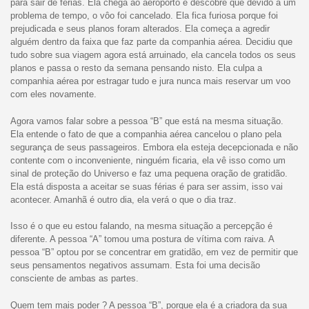
para sair de férias. Ela chega ao aeroporto e descobre que devido a um
problema de tempo, o vôo foi cancelado. Ela fica furiosa porque foi
prejudicada e seus planos foram alterados. Ela começa a agredir
alguém dentro da faixa que faz parte da companhia aérea. Decidiu que
tudo sobre sua viagem agora está arruinado, ela cancela todos os seus
planos e passa o resto da semana pensando nisto. Ela culpa a
companhia aérea por estragar tudo e jura nunca mais reservar um voo
com eles novamente.
Agora vamos falar sobre a pessoa “B” que está na mesma situação.
Ela entende o fato de que a companhia aérea cancelou o plano pela
segurança de seus passageiros. Embora ela esteja decepcionada e não
contente com o inconveniente, ninguém ficaria, ela vê isso como um
sinal de proteção do Universo e faz uma pequena oração de gratidão.
Ela está disposta a aceitar se suas férias é para ser assim, isso vai
acontecer. Amanhã é outro dia, ela verá o que o dia traz.
Isso é o que eu estou falando, na mesma situação a percepção é
diferente. A pessoa “A” tomou uma postura de vítima com raiva. A
pessoa “B” optou por se concentrar em gratidão, em vez de permitir que
seus pensamentos negativos assumam. Esta foi uma decisão
consciente de ambas as partes.
Quem tem mais poder ? A pessoa “B”, porque ela é a criadora da sua