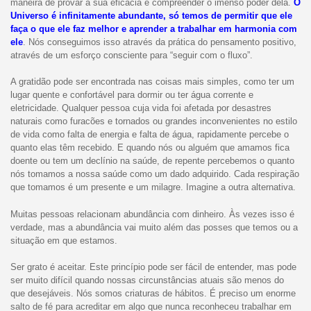
maneira de provar a sua eficácia e compreender o imenso poder dela.
O
Universo é infinitamente abundante, só temos de permitir que ele
faça o que ele faz melhor e aprender a trabalhar em harmonia com
ele
. Nós conseguimos isso através da prática do pensamento positivo,
através de um esforço consciente para “seguir com o fluxo”.
A gratidão pode ser encontrada nas coisas mais simples, como ter um
lugar quente e confortável para dormir ou ter água corrente e
eletricidade. Qualquer pessoa cuja vida foi afetada por desastres
naturais como furacões e tornados ou grandes inconvenientes no estilo
de vida como falta de energia e falta de água, rapidamente percebe o
quanto elas têm recebido. E quando nós ou alguém que amamos fica
doente ou tem um declínio na saúde, de repente percebemos o quanto
nós tomamos a nossa saúde como um dado adquirido. Cada respiração
que tomamos é um presente e um milagre. Imagine a outra alternativa.
Muitas pessoas relacionam abundância com dinheiro. Às vezes isso é
verdade, mas a abundância vai muito além das posses que temos ou a
situação em que estamos.
Ser grato é aceitar. Este princípio pode ser fácil de entender, mas pode
ser muito difícil quando nossas circunstâncias atuais são menos do
que desejáveis. Nós somos criaturas de hábitos. É preciso um enorme
salto de fé para acreditar em algo que nunca reconheceu trabalhar em