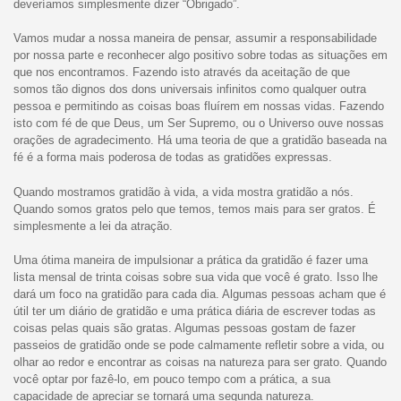
deveríamos simplesmente dizer “Obrigado”.
Vamos mudar a nossa maneira de pensar, assumir a responsabilidade
por nossa parte e reconhecer algo positivo sobre todas as situações em
que nos encontramos. Fazendo isto através da aceitação de que
somos tão dignos dos dons universais infinitos como qualquer outra
pessoa e permitindo as coisas boas fluírem em nossas vidas. Fazendo
isto com fé de que Deus, um Ser Supremo, ou o Universo ouve nossas
orações de agradecimento. Há uma teoria de que a gratidão baseada na
fé é a forma mais poderosa de todas as gratidões expressas.
Quando mostramos gratidão à vida, a vida mostra gratidão a nós.
Quando somos gratos pelo que temos, temos mais para ser gratos. É
simplesmente a lei da atração.
Uma ótima maneira de impulsionar a prática da gratidão é fazer uma
lista mensal de trinta coisas sobre sua vida que você é grato. Isso lhe
dará um foco na gratidão para cada dia. Algumas pessoas acham que é
útil ter um diário de gratidão e uma prática diária de escrever todas as
coisas pelas quais são gratas. Algumas pessoas gostam de fazer
passeios de gratidão onde se pode calmamente refletir sobre a vida, ou
olhar ao redor e encontrar as coisas na natureza para ser grato. Quando
você optar por fazê-lo, em pouco tempo com a prática, a sua
capacidade de apreciar se tornará uma segunda natureza.