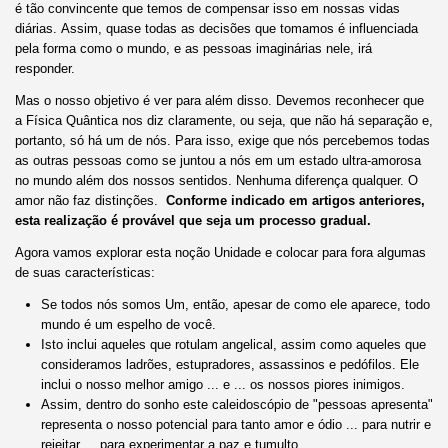
é tão convincente que temos de compensar isso em nossas vidas
diárias. Assim, quase todas as decisões que tomamos é influenciada
pela forma como o mundo, e as pessoas imaginárias nele, irá
responder.
Mas o nosso objetivo é ver para além disso. Devemos reconhecer que
a Física Quântica nos diz claramente, ou seja, que não há separação e,
portanto, só há um de nós.
Para isso, exige que nós percebemos todas
as outras pessoas como se juntou a nós em um estado ultra-amorosa
no mundo além dos nossos sentidos.
Nenhuma diferença qualquer.
O
amor não faz distinções.
Conforme indicado em artigos anteriores,
esta realização é provável que seja um processo gradual.
Agora vamos explorar esta noção Unidade e colocar para fora algumas
de suas características:
Se todos nós somos Um, então, apesar de como ele aparece, todo
mundo é um espelho de você.
Isto inclui aqueles que rotulam angelical, assim como aqueles que
consideramos ladrões, estupradores, assassinos e pedófilos.
Ele
inclui o nosso melhor amigo ... e ... os nossos piores inimigos.
Assim, dentro do sonho este caleidoscópio de "pessoas apresenta"
representa o nosso potencial para tanto amor e ódio ... para nutrir e
rejeitar ... para experimentar a paz e tumulto.