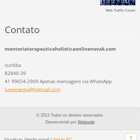
Web Traffic Count
Contato
mentoriaterapeuticaholisticaonlinenovak.com
curitiba
82840-39
41 99654-2909 Apenas mensagens via WhatsApp
luzeener
gia@hotm
ail.com
© 2013 Todos os direitos reservados.
Desenvolvido por
Webnode
Visualizar:
Versão móvel
|
Versão PC