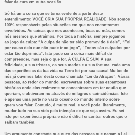
falar da cura em outra ocasião.
Só há uma coisa que se torna evidente a partir deste
entendimento: VOCÊ CRIA SUA PRÓPRIA REALIDADE! Nós somos
100% responsáveis pelas situações em que nos encontramos
envolvidos. As coisas que nos acontecem, boas ou más, somos
nós mesmos que atraímos. Por toda a história, sempre jogamos
ao jogo da culpa: “A culpa de não ter sido promovido é dele”, “Foi
por causa dela que não pude ir ao jogo”, “Todos são culpados por
estar tão deprimida”. Isto pode ser a coisa mais difícil de
compreender, mas seja o que for, A CULPA É SUA! A sua
felicidade, a sua tristeza, os seus medos e a sua fortuna, cada uma
das experiências da tua vida na Terra foi por sua causa! Muitos de
nós já ouvimos falar desta coisa chamada “Lei da Atração”. Várias
pessoas, ao redor do mundo, escreveram sobre suas espantosas
histórias onde elas realmente se concentraram em ter aquilo que
queriam, e obtiveram-no através de milagres e coincidências. Isto
é apenas uma parte no vasto oceano do mundo interno sobre
quem vou falar. Contudo, é muito real, e você pode, literalmente,
mudar tudo na sua vida pela intenção de que seja assim. Eu sei
isto por experiência própria e não é difícil encontrar outros que o
saibam também.
Um argumento constante que ouço das pessoas que negam a Lei