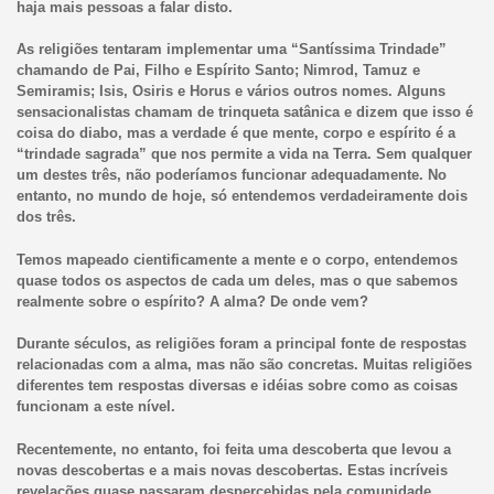
haja mais pessoas a falar disto.
As religiões tentaram implementar uma “Santíssima Trindade”
chamando de Pai, Filho e Espírito Santo; Nimrod, Tamuz e
Semiramis; Isis, Osiris e Horus e vários outros nomes. Alguns
sensacionalistas chamam de trinqueta satânica e dizem que isso é
coisa do diabo, mas a verdade é que mente, corpo e espírito é a
“trindade sagrada” que nos permite a vida na Terra. Sem qualquer
um destes três, não poderíamos funcionar adequadamente. No
entanto, no mundo de hoje, só entendemos verdadeiramente dois
dos três.
Temos mapeado cientificamente a mente e o corpo, entendemos
quase todos os aspectos de cada um deles, mas o que sabemos
realmente sobre o espírito? A alma? De onde vem?
Durante séculos, as religiões foram a principal fonte de respostas
relacionadas com a alma, mas não são concretas. Muitas religiões
diferentes tem respostas diversas e idéias sobre como as coisas
funcionam a este nível.
Recentemente, no entanto, foi feita uma descoberta que levou a
novas descobertas e a mais novas descobertas. Estas incríveis
revelações quase passaram despercebidas pela comunidade