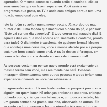
agarrados. O mesmo acontece quando estão discutindo, são as
suas emoções que os fazem separar-se. Você assiste os
programas que gosta, na TV e anda com amigos porque tem uma
ligação emocional com eles.
Isto também se aplica numa menor escala. Já acordou de mau
humor e deu uma topada que machucou o dedo do pé, e pensou:
“Este vai ser um dia daqueles!” E tudo correu mal naquele dia? E
aqueles dias em que você acorda entusiasmado e contente, pronto
para tudo? O dia inteiro é excelente, de qualquer forma? Mesmo
que aconteça uma coisa má, você é menos afetado por ela porque
está num bom estado emocional. A razão destas diferenças, em
como o teu dia corre, é devido ao seu estado emocional!
As pessoas costumam pensar que o mundo será exatamente da
mesma forma sem você, mas realmente não será. Pessoas
interagem diferentemente com outras pessoas e todos teriam uma
experiência diferente se você não estivesse lá.
Imagine este cenário: Há um brutamontes no parque à procura de
alguém em quem bater. Há crianças praticando esportes, crianças
pulando corda, crianças nos balanços e, um pouco afastado, há
um garoto sentado na grama, sozinho, observado os outros. Ele
se sente excluído porque acha que ninguém iria querer brincar