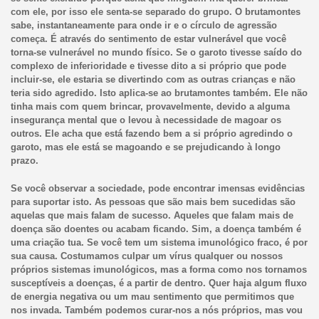
com ele, por isso ele senta-se separado do grupo. O brutamontes
sabe, instantaneamente para onde ir e o círculo de agressão
começa. É através do sentimento de estar vulnerável que você
torna-se vulnerável no mundo físico. Se o garoto tivesse saído do
complexo de inferioridade e tivesse dito a si próprio que pode
incluir-se, ele estaria se divertindo com as outras crianças e não
teria sido agredido. Isto aplica-se ao brutamontes também. Ele não
tinha mais com quem brincar, provavelmente, devido a alguma
insegurança mental que o levou à necessidade de magoar os
outros. Ele acha que está fazendo bem a si próprio agredindo o
garoto, mas ele está se magoando e se prejudicando à longo
prazo.
Se você observar a sociedade, pode encontrar imensas evidências
para suportar isto. As pessoas que são mais bem sucedidas são
aquelas que mais falam de sucesso. Aqueles que falam mais de
doença são doentes ou acabam ficando. Sim, a doença também é
uma criação tua. Se você tem um sistema imunológico fraco, é por
sua causa. Costumamos culpar um vírus qualquer ou nossos
próprios sistemas imunológicos, mas a forma como nos tornamos
susceptíveis a doenças, é a partir de dentro. Quer haja algum fluxo
de energia negativa ou um mau sentimento que permitimos que
nos invada. Também podemos curar-nos a nós próprios, mas vou