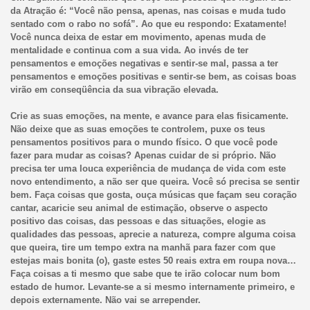
da Atração é: “Você não pensa, apenas, nas coisas e muda tudo
sentado com o rabo no sofá”. Ao que eu respondo: Exatamente!
Você nunca deixa de estar em movimento, apenas muda de
mentalidade e continua com a sua vida. Ao invés de ter
pensamentos e emoções negativas e sentir-se mal, passa a ter
pensamentos e emoções positivas e sentir-se bem, as coisas boas
virão em conseqüência da sua vibração elevada.
Crie as suas emoções, na mente, e avance para elas fisicamente.
Não deixe que as suas emoções te controlem, puxe os teus
pensamentos positivos para o mundo físico. O que você pode
fazer para mudar as coisas? Apenas cuidar de si próprio. Não
precisa ter uma louca experiência de mudança de vida com este
novo entendimento, a não ser que queira. Você só precisa se sentir
bem. Faça coisas que gosta, ouça músicas que façam seu coração
cantar, acaricie seu animal de estimação, observe o aspecto
positivo das coisas, das pessoas e das situações, elogie as
qualidades das pessoas, aprecie a natureza, compre alguma coisa
que queira, tire um tempo extra na manhã para fazer com que
estejas mais bonita (o), gaste estes 50 reais extra em roupa nova…
Faça coisas a ti mesmo que sabe que te irão colocar num bom
estado de humor. Levante-se a si mesmo internamente primeiro, e
depois externamente. Não vai se arrepender.