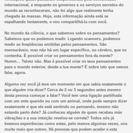
internacional, e enquanto os governos e os serviços secretos do
mundo as reconheceram, não foi algo que realmente tenha
chegado às massas. Hoje, esta informação ainda está se
espalhando lentamente, e vou compartilhá-la com você.
No mundo da ciência, o que sabemos sobre os pensamentos?
Sabemos que os podemos medir. Ligando scanners, podemos
medir as freqüências emitidas pelos pensamentos. São
mensuráveis, mas não há um lugar específico, no cérebro, que os
contenha. É possível criar os pensamentos fora da mente?
Humm… Talvez não. Mas é possível criar os teus pensamentos
para o mundo exterior, desde a tua mente? É sobre isto que vamos
falar, agora.
Alguma vez você já teve um momento em que sabia exatamente o
que alguém iria dizer? Cerca de 2 ou 3 segundos antes mesmo
desta pessoa começar a falar? Você tem uma ligação partilhada
com um ente querido ou com um animal, onde pode sempre dizer
exatamente o que ele está sentindo ou pensando, mesmo não
estando perto dele? Já conheceu alguém de quem recebeu más
vibrações e a sua intuição revelou-se correta? Todos nós já
tivemos experiências como estas, pelo menos algumas vezes, uns
muito mais que outros. Há pessoas que podem aceder a esta