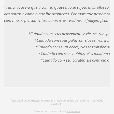
- Filho, você viu que a camisa quase não se sujou: mas, olhe só 
aos outros é como o que lhe aconteceu. Por mais que possamos a
com nossos pensamentos, a borra, os resíduos, a fuligem ficam 
*Cuidado com seus pensamentos; eles se transfor
*Cuidado com suas palavras; elas se transfor
*Cuidado com suas ações; elas se transformam
*Cuidado com seus hábitos; eles moldam o s
*Cuidado com seu caráter; ele controla o se
Aqui você pode arrastar e soltar um novo conteúdo ou mover um conteúdo
existente.
Para ver um breve tutorial,
clique aqui