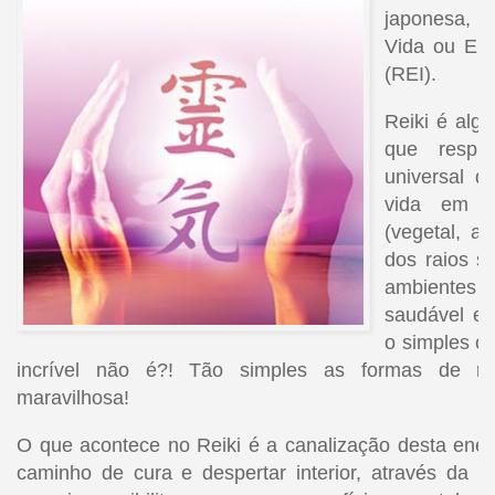
japonesa, q
Vida ou Ener
(REI).
Reiki é alg
que respi
universal 
vida em t
(vegetal, a
dos raios s
ambientes
saudável e 
o simples c
incrível não é?! Tão simples as formas de r
maravilhosa!
O que acontece no Reiki é a canalização desta ener
caminho de cura e despertar interior, através da t