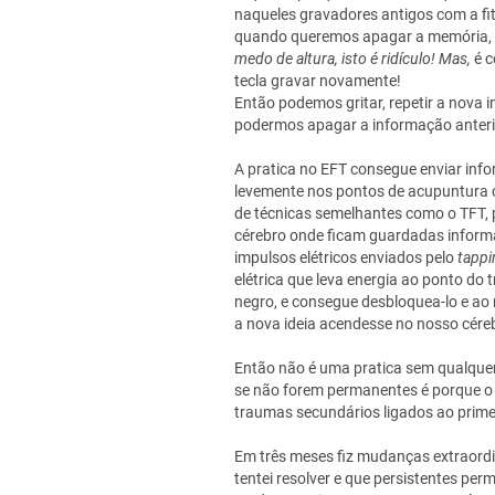
naqueles gravadores antigos com a fi
quando queremos apagar a memória, 
medo de altura, isto é ridículo! Mas,
é 
tecla gravar novamente!
Então podemos gritar, repetir a nova 
podermos apagar a informação anteri
A pratica no EFT consegue enviar info
levemente nos pontos de acupuntura c
de técnicas semelhantes como o TFT,
cérebro onde ficam guardadas informa
impulsos elétricos enviados pelo
tappi
elétrica que leva energia ao ponto d
negro, e consegue desbloquea-lo e a
a nova ideia acendesse no nosso cére
Então não é uma pratica sem qualquer
se não forem permanentes é porque o 
traumas secundários ligados ao prime
Em três meses fiz mudanças extraord
tentei resolver e que persistentes per