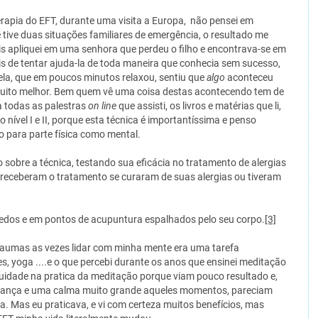
rapia do EFT, durante uma visita a Europa, não pensei em
e tive duas situações familiares de emergência, o resultado me
 apliquei em uma senhora que perdeu o filho e encontrava-se em
s de tentar ajuda-la de toda maneira que conhecia sem sucesso,
ela, que em poucos minutos relaxou, sentiu que
algo
aconteceu
 muito melhor. Bem quem vê uma coisa destas acontecendo tem de
a todas as palestras
on line
que assisti, os livros e matérias que li,
do nível I e II, porque esta técnica é importantíssima e penso
o para parte física como mental.
sobre a técnica, testando sua eficácia no tratamento de alergias
receberam o tratamento se curaram de suas alergias ou tiveram
edos e em pontos de acupuntura espalhados pelo seu corpo.
[3]
raumas as vezes lidar com minha mente era uma tarefa
, yoga ....e o que percebi durante os anos que ensinei meditação
idade na pratica da meditação porque viam pouco resultado e,
ança e uma calma muito grande aqueles momentos, pareciam
a. Mas eu praticava, e vi com certeza muitos benefícios, mas