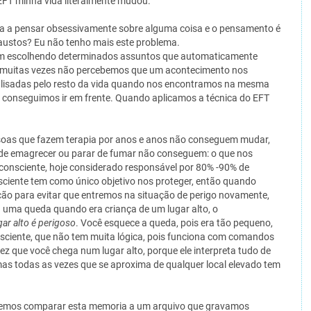
EFT minha vida literalmente mudou.
a a pensar obsessivamente sobre alguma coisa e o pensamento é
austos? Eu não tenho mais este problema.
im escolhendo determinados assuntos que automaticamente
te, muitas vezes não percebemos que um acontecimento nos
alisadas pelo resto da vida quando nos encontramos na mesma
 conseguimos ir em frente. Quando aplicamos a técnica do EFT
ssoas que fazem terapia por anos e anos não conseguem mudar,
e emagrecer ou parar de fumar não conseguem: o que nos
bconsciente, hoje considerado responsável por 80% -90% de
sciente tem como único objetivo nos proteger, então quando
ão para evitar que entremos na situação de perigo novamente,
 uma queda quando era criança de um lugar alto, o
gar alto é perigoso
. Você esquece a queda, pois era tão pequeno,
ciente, que não tem muita lógica, pois funciona com comandos
ez que você chega num lugar alto, porque ele interpreta tudo de
mas todas as vezes que se aproxima de qualquer local elevado tem
evemos comparar esta memoria a um arquivo que gravamos