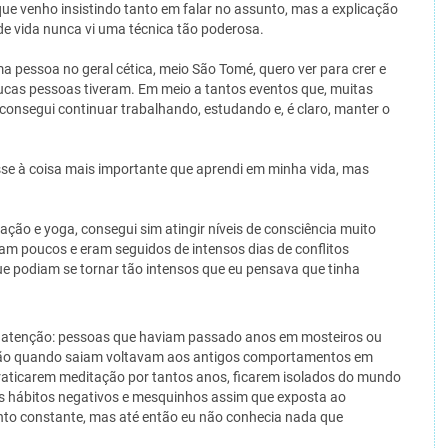
ue venho insistindo tanto em falar no assunto, mas a explicação
de vida nunca vi uma técnica tão poderosa.
pessoa no geral cética, meio São Tomé, quero ver para crer e
ucas pessoas tiveram. Em meio a tantos eventos que, muitas
consegui continuar trabalhando, estudando e, é claro, manter o
se à coisa mais importante que aprendi em minha vida, mas
ção e yoga, consegui sim atingir níveis de consciência muito
m poucos e eram seguidos de intensos dias de conflitos
ue podiam se tornar tão intensos que eu pensava que tinha
 atenção: pessoas que haviam passado anos em mosteiros ou
ção quando saiam voltavam aos antigos comportamentos em
raticarem meditação por tantos anos, ficarem isolados do mundo
s hábitos negativos e mesquinhos assim que exposta ao
nto constante, mas até então eu não conhecia nada que