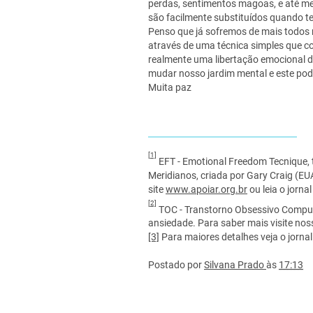
perdas, sentimentos magoas, e até me
são facilmente substituídos quando t
Penso que já sofremos de mais todos 
através de uma técnica simples que c
realmente uma libertação emocional d
mudar nosso jardim mental e este pod
Muita paz
[1]
EFT - Emotional Freedom Tecnique
Meridianos, criada por Gary Craig (EU
site
www.apoiar.org.br
ou leia o jorna
[2]
TOC - Transtorno Obsessivo Compuls
ansiedade. Para saber mais visite noss
[3]
Para maiores detalhes veja o jorna
Postado por
Silvana Prado
às
17:13