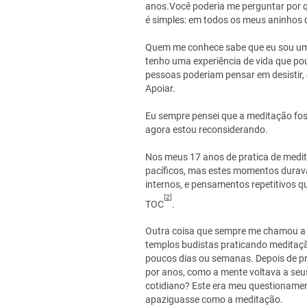
anos.Você poderia me perguntar por q
é simples: em todos os meus aninhos 
Quem me conhece sabe que eu sou uma 
tenho uma experiência de vida que po
pessoas poderiam pensar em desistir, 
Apoiar.
Eu sempre pensei que a meditação fos
agora estou reconsiderando.
Nos meus 17 anos de pratica de medita
pacíficos, mas estes momentos durava
internos, e pensamentos repetitivos q
[2]
TOC
.
Outra coisa que sempre me chamou a
templos budistas praticando medita
poucos dias ou semanas. Depois de p
por anos, como a mente voltava a seu
cotidiano? Este era meu questioname
apaziguasse como a meditação.