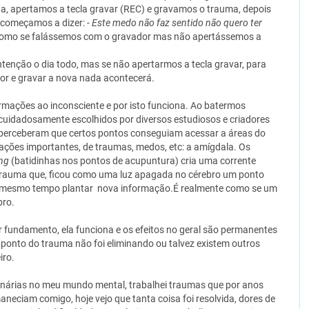
ta, apertamos a tecla gravar (REC) e gravamos o trauma, depois
começamos a dizer: -
Este medo não faz sentido não quero ter
como se falássemos com o gravador mas não apertássemos a
intenção o dia todo, mas se não apertarmos a tecla gravar, para
or e gravar a nova nada acontecerá.
rmações ao inconsciente e por isto funciona. Ao batermos
uidadosamente escolhidos por diversos estudiosos e criadores
 perceberam que certos pontos conseguiam acessar a áreas do
ções importantes, de traumas, medos, etc: a amígdala. Os
ng
(batidinhas nos pontos de acupuntura) cria uma corrente
o trauma que, ficou como uma luz apagada no cérebro um ponto
o mesmo tempo plantar nova informação.É realmente como se um
bro.
 fundamento, ela funciona e os efeitos no geral são permanentes
ponto do trauma não foi eliminando ou talvez existem outros
iro.
inárias no meu mundo mental, trabalhei traumas que por anos
maneciam comigo, hoje vejo que tanta coisa foi resolvida, dores de