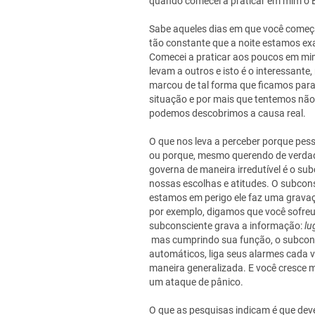
quando comecei a praticar em mim o 
Sabe aqueles dias em que você começ
tão constante que a noite estamos ex
Comecei a praticar aos poucos em m
levam a outros e isto é o interessan
marcou de tal forma que ficamos par
situação e por mais que tentemos não
podemos descobrimos a causa real.
O que nos leva a perceber porque pe
ou porque, mesmo querendo de verdad
governa de maneira irredutível é o su
nossas escolhas e atitudes. O subcon
estamos em perigo ele faz uma gravaç
por exemplo, digamos que você sofreu
subconsciente grava a informação:
lu
mas cumprindo sua função, o subcons
automáticos, liga seus alarmes cada v
maneira generalizada. E você cresce 
um ataque de pânico.
O que as pesquisas indicam é que d