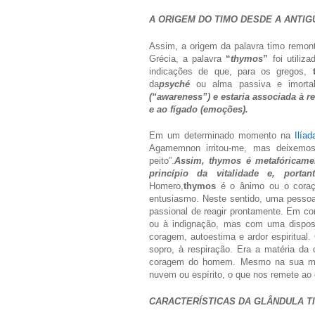
A ORIGEM DO TIMO DESDE A ANTIG
Assim, a origem da palavra timo remonta
Grécia, a palavra
“
thymos
”
foi utiliz
indicações de que, para os gregos,
da
psyché
ou alma passiva e imorta
(“awareness”) e estaria associada à r
e ao fígado (emoções).
Em um determinado momento na
Ilíad
Agamemnon irritou-me, mas deixemo
peito”.
Assim, thymos é metafóricamen
princípio da vitalidade e, porta
Homero,
thymos
é o ânimo ou o coraç
entusiasmo. Neste sentido, uma pess
passional de reagir prontamente. Em co
ou à indignação, mas com uma disposi
coragem, autoestima e ardor espiritual
sopro, à respiração. Era a matéria da 
coragem do homem. Mesmo na sua ma
nuvem ou espírito, o que nos remete ao c
CARACTERÍSTICAS DA GLÂNDULA T