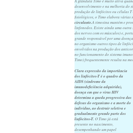
A glândula Timo é muito ativa quan
desenvolvimento e na melhoria do s
produção de linfócitos ou células T
fisiológicos, o Timo elabora várias
circulante.
A timosina mantém e prom
linfonodos. Existe ainda uma outra
dos nervos com os músculos) e, port
grande responsável por uma doen
no organismo outros tipos de linfóc
envolvidos na produção dos anticorp
no funcionamento do sistema imunoló
Timo) frequentemente resulta na mor
Clara expressão da importância
dos linfócitos-T é o quadro da
AIDS (síndrome da
imunodeficiência adquirida),
doença em que o vírus HIV
determina a queda progressiva das
defesas do organismo e a morte do
indivíduo, ao destruir seletiva e
gradualmente grande parte dos
linfócitos-T.
O Timo já está
presente no nascimento,
desempenhando um papel