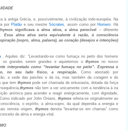
UIDADE
 à antiga Grécia, e, possívelmente, à civilização indo-européia. Na
ada por
Platão
e seu mestre
Sócrates
, assim como por
Homero
. Há
thymos significava a alma ativa, a alma perecível
– diferente
l.
Essa alma ativa seria equivalente à razão, à consciência
espiração (sopro, alma, palavra), ao coração (desejos e intenções)
a
, Aquiles diz: “Levantando-se como fumaça no peito dos homens
s os grandes serem grandes e aquietemos o
thymos
no nosso
te interpretado como “levantar fumaça no peito”. Expressa o
nto, no seu lado físico, a respiração.
Como atestado por
ão, a sede das paixões e da ira, mas também da coragem e do
oa que tem
thymos
pode ser chamada de entusiasta, dotada da força
nsequência,
thymos
não tem a ver unicamente com a tendência à ira
ção anímica para acender e reagir enérgicamente, com dignidade,
. Como indicado por John Onians,
thymos
referia-se originalmente ao
consciência, o espírito, a alma-sopro, da qual dependia a energia e
is remota origem,
thymos
denota “levantar-se em chamas” como
onceito de alma e energia vital.
IMO