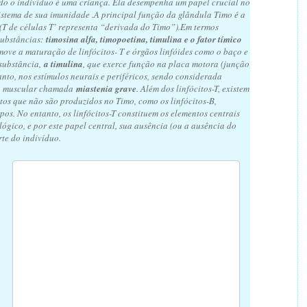
do o indivíduo é uma criança. Ela desempenha um papel crucial no
istema de sua imunidade .A principal função da glândula Timo é a
 (T de células T’ representa “derivada do Timo”).Em termos
 substâncias:
timosina alfa, timopoetina, timulina e o fator tímico
ove a maturação de linfócitos- T e órgãos linfóides como o baço e
 substância,
a timulina
, que exerce função na placa motora (junção
anto, nos estímulos neurais e periféricos, sendo considerada
ça muscular chamada
miastenia grave
. Além dos linfócitos-T, existem
itos que não são produzidos no Timo, como os linfócitos-B,
os. No entanto, os linfócitos-T constituem os elementos centrais
gico, e por este papel central, sua ausência (ou a ausência do
te do indivíduo.