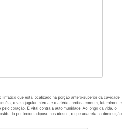
infático que está localizado na porção antero-superior da cavidade
aquéia, a veia jugular interna e a artéria carótida comum, lateralmente
e pelo coração. É vital contra a autoimunidade. Ao longo da vida, o
bstituído por tecido adiposo nos idosos, o que acarreta na diminuição