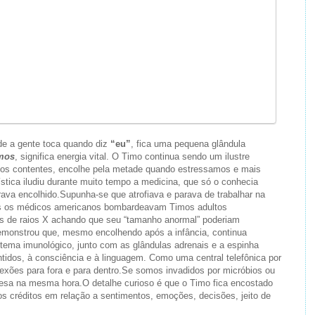
de a gente toca quando diz
“eu”
, fica uma pequena glândula
mos
, significa energia vital. O Timo continua sendo um ilustre
os contentes, encolhe pela metade quando estressamos e mais
stica iludiu durante muito tempo a medicina, que só o conhecia
ava encolhido.Supunha-se que atrofiava e parava de trabalhar na
as os médicos americanos bombardeavam Timos adultos
 de raios X achando que seu “tamanho anormal” poderiam
emonstrou que, mesmo encolhendo após a infância, continua
istema imunológico, junto com as glândulas adrenais e a espinha
ntidos, à consciência e à linguagem. Como uma central telefônica por
exões para fora e para
dentro.Se
somos invadidos por micróbios ou
efesa na mesma hora.O detalhe curioso é que o Timo fica encostado
s créditos em relação a sentimentos, emoções, decisões, jeito de