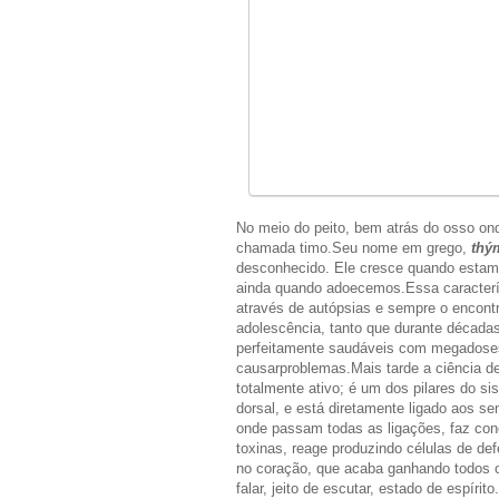
No meio do peito, bem atrás do osso on
chamada
timo.Seu
nome em grego,
thý
desconhecido. Ele cresce quando estam
ainda quando
adoecemos.Essa
caracterí
através de autópsias e sempre o encontr
adolescência, tanto que durante décad
perfeitamente saudáveis com megadoses
causar
problemas.Mais
tarde a ciência d
totalmente ativo; é um dos pilares do s
dorsal, e está diretamente ligado aos se
onde passam todas as ligações, faz con
toxinas, reage produzindo células de d
no coração, que acaba ganhando todos o
falar, jeito de escutar, estado de espírito.