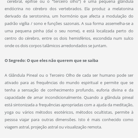
cerebral, epífise ou o “terceiro olho”) é uma pequena glândula
endócrina no cérebro dos vertebrados. Ela produz a melatonina
derivado da serotonina, um hormónio que afecta a modulação do
padrão vigília / sono e funções sazonais. A sua forma assemelha-se a
uma pequena pinha (daí o seu nome), e está localizada perto do
centro do cérebro, entre os dois hemisférios, escondida num sulco
onde os dois corpos talâmicos arredondados se juntam.
O Segredo: O que eles não querem que se saiba
A Glândula Pineal ou o Terceiro Olho de cada ser humano pode ser
ativado para as frequências do mundo espiritual e permite que se
tenha a sensação de conhecimento profundo, euforia divina e da
capacidade de amar incondicionalmente. Quando a glândula pineal
está sintonizada a frequências apropriadas com a ajuda da meditação,
yoga ou vários métodos esotéricos, métodos ocultistas, permite à
pessoa viajar para outras dimensões. Isto é mais conhecido como
viagem astral, projeção astral ou visualização remota.