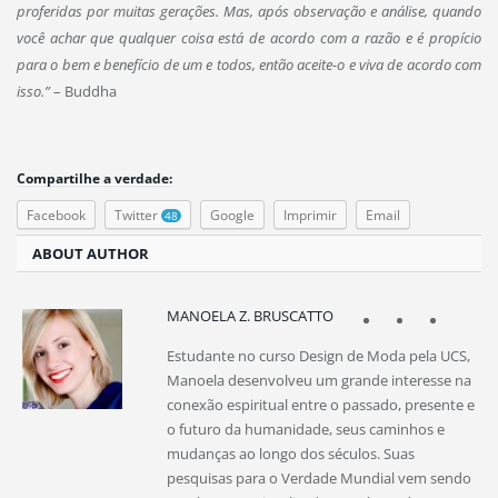
proferidas por muitas gerações. Mas, após observação e análise, quando
você achar que qualquer coisa está de acordo com a razão e é propício
para o bem e benefício de um e todos, então aceite-o e viva de acordo com
isso.”
– Buddha
Compartilhe a verdade:
Facebook
Twitter
Google
Imprimir
Email
48
ABOUT AUTHOR
F
T
G
MANOELA Z. BRUSCATTO
a
w
o
Estudante no curso Design de Moda pela UCS,
c
i
o
Manoela desenvolveu um grande interesse na
e
t
g
b
t
l
conexão espiritual entre o passado, presente e
o
e
e
o futuro da humanidade, seus caminhos e
o
r
+
mudanças ao longo dos séculos. Suas
k
pesquisas para o Verdade Mundial vem sendo