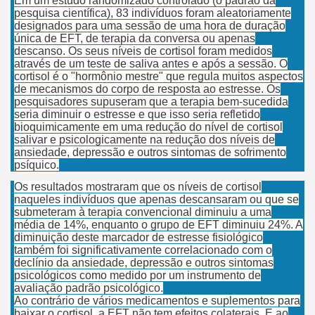
Em um estudo randomizado controlado (o padrão da
pesquisa científica), 83 indivíduos foram aleatoriamente
designados para uma sessão de uma hora de duração
única de EFT, de terapia da conversa ou apenas
descanso. Os seus níveis de cortisol foram medidos
através de um teste de saliva antes e após a sessão. O
cortisol é o "hormônio mestre" que regula muitos aspectos
de mecanismos do corpo de resposta ao estresse. Os
pesquisadores supuseram que a terapia bem-sucedida
seria diminuir o estresse e que isso seria refletido
bioquimicamente em uma redução do nível de cortisol
salivar e psicologicamente na redução dos níveis de
ansiedade, depressão e outros sintomas de sofrimento
psíquico.
Os resultados mostraram que os níveis de cortisol
naqueles indivíduos que apenas descansaram ou que se
submeteram à terapia convencional diminuiu a uma
média de 14%, enquanto o grupo de EFT diminuiu 24%. A
diminuição deste marcador de estresse fisiológico
também foi significativamente correlacionado com o
declínio da ansiedade, depressão e outros sintomas
psicológicos como medido por um instrumento de
avaliação padrão psicológico.
Ao contrário de vários medicamentos e suplementos para
baixar o cortisol, a EFT não tem efeitos colaterais. E ao