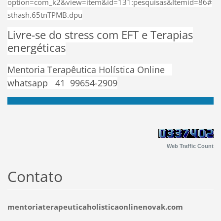
option=com_k2&view=item&id=131:pesquisas&Itemid=86#
sthash.65tnTPMB.dpu
Livre-se do stress com EFT e Terapias
energéticas
Mentoria Terapêutica Holística Online
whatsapp 41 99654-2909
Web Traffic Count
Contato
mentoriaterapeuticaholisticaonlinenovak.com