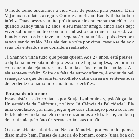
O modo como encaramos a vida varia de pessoa para pessoa. E muit
Vejamos os relatos a seguir. O norte-americano Randy tinha tudo para
infeliz. Duas pessoas muito próximas a ele cometeram suicídio: seu p
quando Randy tinha 12 anos, e seu melhor amigo, cinco anos depois
viver sob o mesmo teto com um padrastro com quem não se dava be
Randy casou cedo e teve uma separação traumática, pois descobriu 
estava sendo traído. Mas ele deu a volta por cima, casou-se de novo,
seus três enteados e se considera realizado.
Já Shannon tinha tudo que podia querer. Aos 27 anos, está prestes a 
o diploma universitário de professora de língua inglesa, tem um nam
com quem planeja morar, uma família estável e muitos amigos. Ainda
ela sente-se infeliz. Sofre de falta de autoconfiança, é oprimida pela
sensação de que deveria ter escolhido outra carreira e sente-se sozinh
dependente do namorado para tomar decisões.
Terapia do otimismo
Essas histórias são contadas por Sonja Lyubomirsky, psicóloga da
Universidade da Califórnia, no livro "A Ciência da Felicidade". Elas 
uma conclusão: por mais piegas que essa afirmação possa soar, noss
felicidade vem da maneira como encaramos a vida. Ela é, em boa par
determinada pelo fato de sermos otimistas ou não.
O ex-presidente sul-africano Nelson Mandela, por exemplo, parece s
disso muito bem. Frases de autoria do homem, como "uma boa cabe