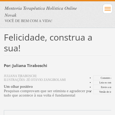
Mentoria Terapêutica Holística Online
Novak
VOCÊ DE BEM COM A VIDA!
Felicidade, construa a
sua!
Por: Juliana Tiraboschi
JULIANA TIRABOSCHI
Comente a ma
ILUSTRAÇÕES: ZÉ OTÁVIO ZANGIROLAMI
Leia os coment
Um olhar positivo
Envie a um 
Pesquisas comprovam que ser otimista e agradecer por
Versão de impr
tudo que acontece à sua volta é fundamental