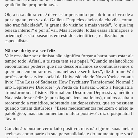
gratidão lhe proporcionava.
Ok, a essa altura você deve estar pensando que abriu um livro de aut
por engano, em vez da Galileu. Daqueles cheios de chavões como "d
não traz felicidade", "a grama do vizinho é mais verde", "o que impor
beleza interior" e por aí vai. Mas acredite: todas essas afirmações e
orientações são baseadas em estudos científicos, realizados por
especialistas.
Não se obrigue a ser feliz
Vale ressaltar: ser otimista não significa forçar a barra para estar aleg
tempo todo. Afinal, a tristeza tem seu papel. "Quando melancólicos,
encontramos poderes que não descobriríamos se continuássemos con
queremos encontrar novas maneiras de ser felizes", diz Jerome Wakef
professor de serviço social da Universidade de Nova York e co-autor
livro "The Loss of Sadness: How Psychiatry Transformed Normal So
into Depressive Disorder" (A Perda da Tristeza: Como a Psiquiatria
Transformou a Tristeza Normal em Desordem Depressiva, inédito no B
Na ânsia de ser feliz (e por diagnósticos malfeitos), muitos acabam
recorrendo a remédios, sobretudo antidepressivos, que só possuem ef
quando tratam distúrbios. "Esses medicamentos reduzem o afeto neg
patológico, mas não aumentam o afeto positivo", diz o psiquiatra H
Tavares.
Conclusão: busque ver o lado positivo, mas não ignore suas melancol
aceite-as como parte da sua personalidade e do momento que você es