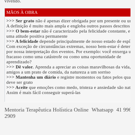
vivendo.
MÃOS À OBRA
>>> Ser grato
não é apenas dizer obrigada por um presente ou um 
A definição é muito mais ampla e engloba outros passos descritos 
>>> O bem-estar
não é caracterizado pela felicidade constante, e s
uma atitude positiva permanente
>>> A felicidade
depende principalmente de nosso estado de espírit
Com exceção de circunstâncias extremas, nosso bem-estar é determ
por nossa interpretação dos eventos. Por exemplo: você enxerga um
fracasso como uma catástrofe ou como uma oportunidade de
aprendizado?
>>> Dê valor.
Aprenda a apreciar as coisas maravilhosas da vida, d
amigos a um prato de comida, da natureza a um sorriso
>>> Mantenha um diário
e registre momentos ou fatos pelos quais
deve ser grato
>>> Aceite
que emoções como medo, tristeza e ansiedade são natura
Assim é mais fácil conseguir superá-las
Mentoria Terapêutica Holística Online Whatsapp 41 9965
2909