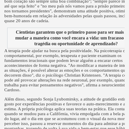
bom coração são sempre uma boa combinação"; "sempre parece impo
até que seja feito" e "no meu país nós vamos para a prisão primeiro e
nos tornamos presidentes", demonstram uma atitude positiva, otimist
bem-humorada em relação às adversidades pelas quais passou, inclui
quase 20 anos de cadeia.
Cientistas garantem que o primeiro passo para ser mais fel
mudar a maneira como você encara a vida: um fracasso é
tragédia ou oportunidade de aprendizado?
A terapia pode ajudar na busca pela positividade. Na psicoterapia cog
comportamental, por exemplo, terapeuta e paciente examinam os
fundamentos irracionais que podem levar alguém a encarar certos
acontecimentos de forma negativa. "Ao modificar a maneira de interp
as situações, é possível alterar as emoções e os comportamentos que
decorrem disso", diz o psicólogo Christian Kristensen. "A terapia cog
pode até provocar alterações na rede neuronal, por exemplo, quando
trabalha para evitar pensamentos negativos", afirma a neurocientista 
Cardoso.
Além disso, segundo Sonja Lyubomirsky, a atitude de gratidão estim
gosto por experiências positivas e favorece o auto-merecimento e a a
estima. A própria psicóloga aplica suas teorias na prática. Ela conta q
quando se mudou para a Califórnia, vivia empolgada com a bela pa
do lugar, até o dia em que se acostumou com o visual da nova mora
perceber isso, passou a reservar momentos do dia para admirar a prai
montanhas, trazendo de volta à sua vida o bem-estar que esse hábito