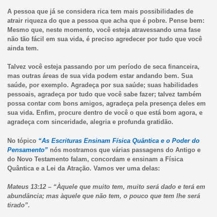
A pessoa que já se considera rica tem mais possibilidades de
atrair riqueza do que a pessoa que acha que é pobre. Pense bem:
Mesmo que, neste momento, você esteja atravessando uma fase
não tão fácil em sua vida, é preciso agredecer por tudo que você
ainda tem.
Talvez você esteja passando por um período de seca financeira,
mas outras áreas de sua vida podem estar andando bem. Sua
saúde, por exemplo. Agradeça por sua saúde; suas habilidades
pessoais, agradeça por tudo que você sabe fazer; talvez também
possa contar com bons amigos, agradeça pela presença deles em
sua vida. Enfim, procure dentro de você o que está bom agora, e
agradeça com sinceridade, alegria e profunda gratidão.
No tópico
“As Escrituras Ensinam Física Quântica e o Poder do
Pensamento”
nós mostramos que várias passagens do Antigo e
do Novo Testamento falam, concordam e ensinam a Física
Quântica e a Lei da Atração. Vamos ver uma delas:
Mateus 13:12 – “Àquele que muito tem, muito será dado e terá em
abundância; mas àquele que não tem, o pouco que tem lhe será
tirado”.