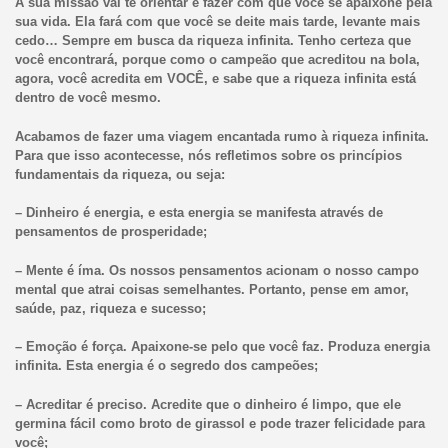
A sua missão vai te orientar e fazer com que você se apaixone pela
sua vida. Ela fará com que você se deite mais tarde, levante mais
cedo… Sempre em busca da riqueza infinita. Tenho certeza que
você encontrará, porque como o campeão que acreditou na bola,
agora, você acredita em VOCÊ, e sabe que a riqueza infinita está
dentro de você mesmo.
Acabamos de fazer uma viagem encantada rumo à riqueza infinita.
Para que isso acontecesse, nós refletimos sobre os princípios
fundamentais da riqueza, ou seja:
– Dinheiro é energia, e esta energia se manifesta através de
pensamentos de prosperidade;
– Mente é íma. Os nossos pensamentos acionam o nosso campo
mental que atrai coisas semelhantes. Portanto, pense em amor,
saúde, paz, riqueza e sucesso;
– Emoção é força. Apaixone-se pelo que você faz. Produza energia
infinita. Esta energia é o segredo dos campeões;
– Acreditar é preciso. Acredite que o dinheiro é limpo, que ele
germina fácil como broto de girassol e pode trazer felicidade para
você;