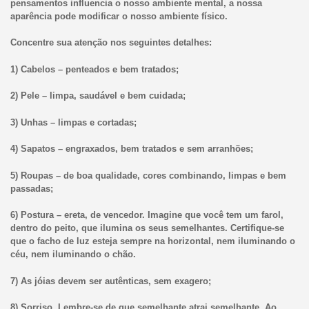
pensamentos influencia o nosso ambiente mental, a nossa
aparência pode modificar o nosso ambiente físico.
Concentre sua atenção nos seguintes detalhes:
1) Cabelos – penteados e bem tratados;
2) Pele – limpa, saudável e bem cuidada;
3) Unhas – limpas e cortadas;
4) Sapatos – engraxados, bem tratados e sem arranhões;
5) Roupas – de boa qualidade, cores combinando, limpas e bem
passadas;
6) Postura – ereta, de vencedor. Imagine que você tem um farol,
dentro do peito, que ilumina os seus semelhantes. Certifique-se
que o facho de luz esteja sempre na horizontal, nem iluminando o
céu, nem iluminando o chão.
7) As jóias devem ser autênticas, sem exagero;
8) Sorriso. Lembre-se de que semelhante atrai semelhante. Ao