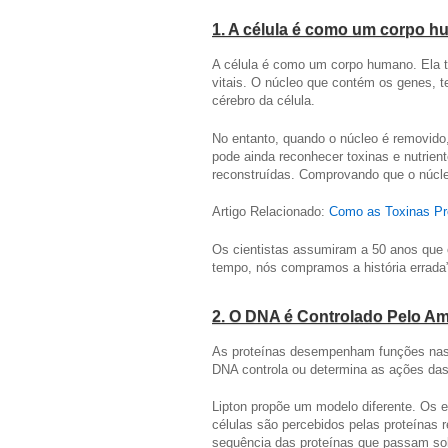
1. A célula é como um corpo 
A célula é como um corpo humano. Ela t
vitais. O núcleo que contém os genes, t
cérebro da célula.
No entanto, quando o núcleo é removido
pode ainda reconhecer toxinas e nutrie
reconstruídas. Comprovando que o núcle
Artigo Relacionado:
Como as Toxinas Pr
Os cientistas assumiram a 50 anos que o
tempo, nós compramos a história errada”
2. O DNA é Controlado Pelo Am
As proteínas desempenham funções nas c
DNA controla ou determina as ações das
Lipton propõe um modelo diferente. Os
células são percebidos pelas proteína
sequência das proteínas que passam sob