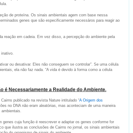
ula.
teção de proteína. Os sinais ambientais agem com base nessa
determinados genes que são especificamente necessáros para reagir ao
da reação em cadeia. Em vez disso, a percepção do ambiente pela
inativo.
var ou desativar. Eles não conseguem se controlar”. Se uma célula
entais, ela não faz nada. “A vida é devido à forma como a célula
o é Necessariamente a Realidade do Ambiente.
Cairns publicado na revista Nature intitulado “
A Origem dos
ções no DNA não eram aleatórias, mas aconteciam de uma maneira
 ambientais.
 genes cuja função é reescrever e adaptar os genes conforme for
co que ilustra as conclusões de Cairns no jornal, os sinais ambientais
pção do organismo de sinais do ambiente.