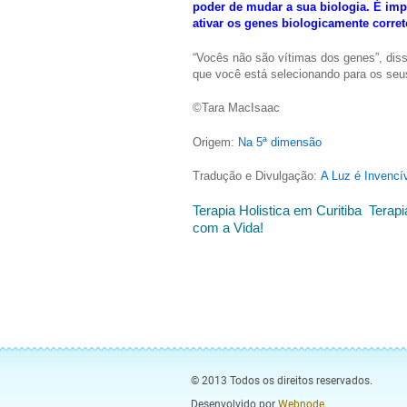
poder de mudar a sua biologia. É imp
ativar os genes biologicamente corre
“Vocês não são vítimas dos genes”, diss
que você está selecionando para os seu
©Tara MacIsaac
Origem:
Na 5ª dimensão
Tradução e Divulgação:
A Luz é Invencí
Terapia Holistica em Curitiba Ter
com a Vida!
© 2013 Todos os direitos reservados.
Desenvolvido por
Webnode