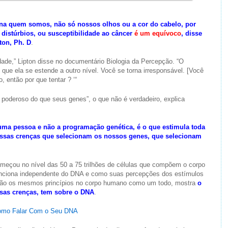
na quem somos, não só nossos olhos ou a cor do cabelo, por
distúrbios, ou susceptibilidade ao câncer
é um equívoco
, disse
ton, Ph. D
.
edade,” Lipton disse no documentário Biologia da Percepção. “O
ue ela se estende a outro nível. Você se torna irresponsável. [Você
, então por que tentar ? ‘“
poderoso do que seus genes”, o que não é verdadeiro, explica
uma pessoa e não a programação genética, é o que estimula toda
ossas crenças que selecionam os nossos genes, que selecionam
omeçou no nível das 50 a 75 trilhões de células que compõem o corpo
nciona independente do DNA e como suas percepções dos estímulos
tão os mesmos princípios no corpo humano como um todo, mostra
o
sas crenças, tem sobre o DNA
.
Como Falar Com o Seu DNA