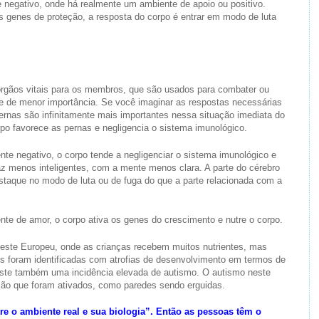
negativo, onde há realmente um ambiente de apoio ou positivo.
s genes de proteção, a resposta do corpo é entrar em modo de luta
 órgãos vitais para os membros, que são usados para combater ou
se de menor importância. Se você imaginar as respostas necessárias
pernas são infinitamente mais importantes nessa situação imediata do
po favorece as pernas e negligencia o sistema imunológico.
te negativo, o corpo tende a negligenciar o sistema imunológico e
z menos inteligentes, com a mente menos clara. A parte do cérebro
staque no modo de luta ou de fuga do que a parte relacionada com a
te de amor, o corpo ativa os genes do crescimento e nutre o corpo.
Leste Europeu, onde as crianças recebem muitos nutrientes, mas
es foram identificadas com atrofias de desenvolvimento em termos de
xiste também uma incidência elevada de autismo. O autismo neste
ão que foram ativados, como paredes sendo erguidas.
re o ambiente real e sua biologia”. Então as pessoas têm o