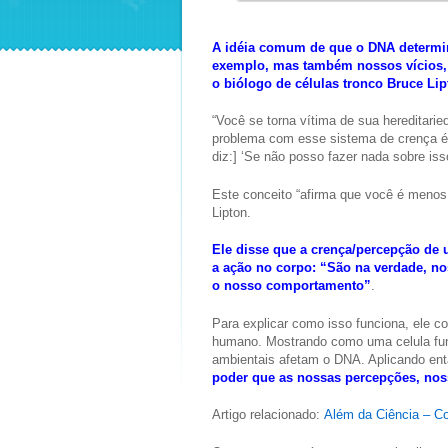
A idéia comum de que o DNA determi
exemplo, mas também nossos vícios, 
o biólogo de células tronco Bruce Lip
“Você se torna vítima de sua hereditari
problema com esse sistema de crença é q
diz:] ‘Se não posso fazer nada sobre isso
Este conceito “afirma que você é menos 
Lipton.
Ele disse que a crença/percepção de 
a ação no corpo: “São na verdade, n
o nosso comportamento”
.
Para explicar como isso funciona, ele c
humano. Mostrando como uma celula fu
ambientais afetam o DNA. Aplicando en
poder que as nossas percepções, nos
Artigo relacionado:
Além da Ciência – 