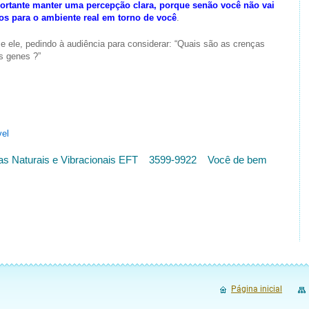
ortante manter uma percepção clara, porque senão você não vai
tos para o ambiente real em torno de você
.
e ele, pedindo à audiência para considerar: “Quais são as crenças
s genes ?”
vel
apias Naturais e Vibracionais EFT 3599-9922 Você de bem
Página inicial