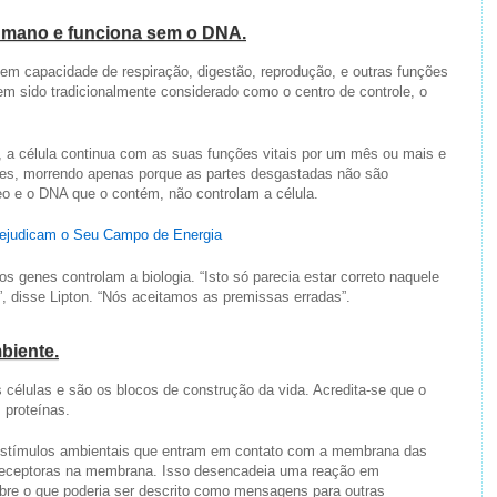
humano e funciona sem o DNA.
em capacidade de respiração, digestão, reprodução, e outras funções
em sido tradicionalmente considerado como o centro de controle, o
, a célula continua com as suas funções vitais por um mês ou mais e
ntes, morrendo apenas porque as partes desgastadas não são
o e o DNA que o contém, não controlam a célula.
ejudicam o Seu Campo de Energia
s genes controlam a biologia. “Isto só parecia estar correto naquele
, disse Lipton. “Nós aceitamos as premissas erradas”.
biente.
élulas e são os blocos de construção da vida. Acredita-se que o
 proteínas.
 estímulos ambientais que entram em contato com a membrana das
s receptoras na membrana. Isso desencadeia uma reação em
re o que poderia ser descrito como mensagens para outras