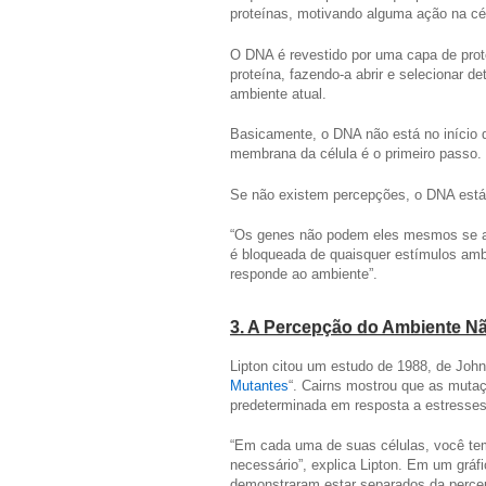
proteínas, motivando alguma ação na cél
O DNA é revestido por uma capa de pro
proteína, fazendo-a abrir e selecionar 
ambiente atual.
Basicamente, o DNA não está no início 
membrana da célula é o primeiro passo.
Se não existem percepções, o DNA está 
“Os genes não podem eles mesmos se ati
é bloqueada de quaisquer estímulos ambi
responde ao ambiente”.
3. A Percepção do Ambiente Nã
Lipton citou um estudo de 1988, de John 
Mutantes
“. Cairns mostrou que as muta
predeterminada em resposta a estresses
“Em cada uma de suas células, você tem
necessário”, explica Lipton. Em um gráfi
demonstraram estar separados da perce