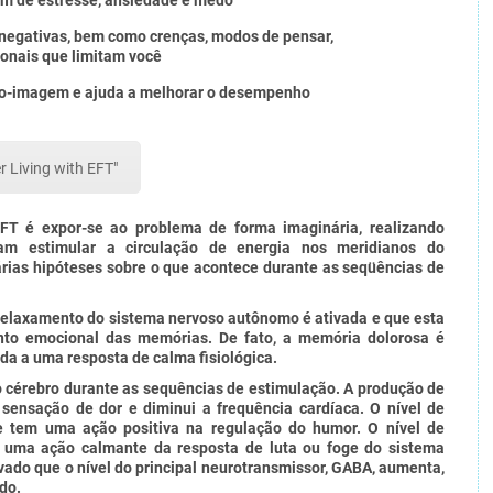
além de estresse, ansiedade e medo
negativas, bem como crenças, modos de pensar,
onais que limitam você
to-imagem e ajuda a melhorar o desempenho
er Living with EFT"
FT é expor-se ao problema de forma imaginária, realizando
am estimular a circulação de energia nos meridianos do
ias hipóteses sobre o que acontece durante as seqüências de
relaxamento do sistema nervoso autônomo é ativada e que esta
nto emocional das memórias.
De fato, a memória dolorosa é
a a uma resposta de calma fisiológica.
cérebro durante as sequências de estimulação.
A produção de
 sensação de dor e diminui a frequência cardíaca.
O nível de
e tem uma ação positiva na regulação do humor.
O nível de
 uma ação calmante da resposta de luta ou foge do sistema
do que o nível do principal neurotransmissor, GABA, aumenta,
do.