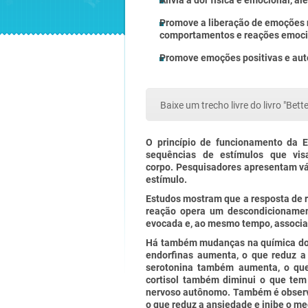
Alivia a dor física e emocional, 
Promove a liberação de emoções 
comportamentos e reações emoci
Promove emoções positivas e au
Baixe um trecho livre do livro "Bett
O princípio de funcionamento da E
sequências de estímulos que vis
corpo.
Pesquisadores apresentam vár
estímulo.
Estudos mostram que a resposta de 
reação opera um descondicioname
evocada e, ao mesmo tempo, associad
Há também mudanças na química do 
endorfinas aumenta, o que reduz a
serotonina também aumenta, o qu
cortisol também diminui o que tem
nervoso autônomo.
Também é observa
o que reduz a ansiedade e inibe o me