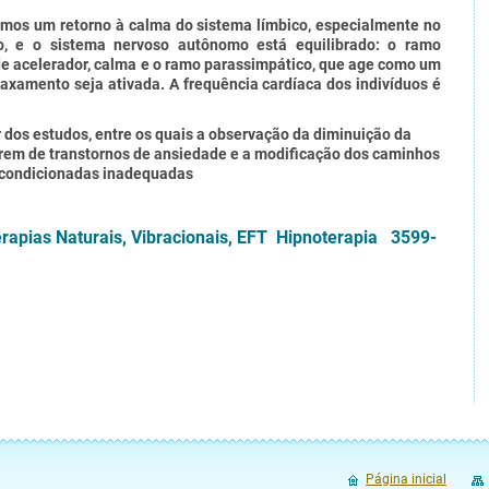
amos um retorno à calma do sistema límbico, especialmente no
, e o sistema nervoso autônomo está equilibrado: o ramo
e acelerador, calma e o ramo parassimpático, que age como um
elaxamento seja ativada.
A frequência cardíaca dos indivíduos é
 dos estudos, entre os quais a observação da diminuição da
rem de transtornos de ansiedade e a modificação dos caminhos
 condicionadas inadequadas
erapias Naturais, Vibracionais, EFT Hipnoterapia 3599-
Página inicial