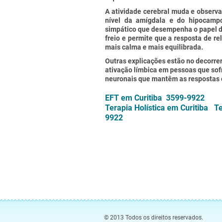
A atividade cerebral muda e observ
nível da amígdala e do hipocampo
simpático que desempenha o papel d
freio e permite que a resposta de r
mais calma e mais equilibrada.
Outras explicações estão no decorrer
ativação límbica em pessoas que sof
neuronais que mantêm as respostas
EFT em Curitiba 3599-9922
Terapia Holística em Curitiba T
9922
© 2013 Todos os direitos reservados.