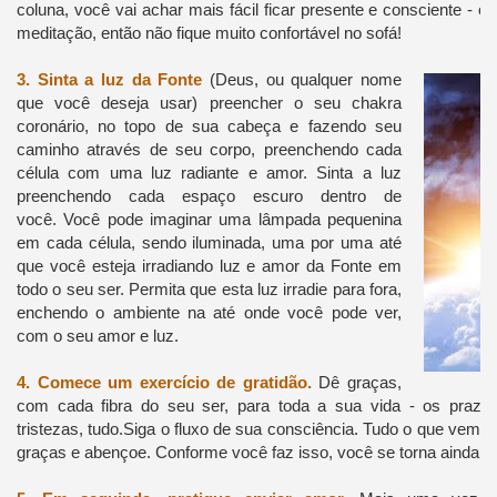
coluna, você vai achar mais fácil ficar presente e consciente - é f
meditação, então não fique muito confortável no sofá!
3.
Sinta a luz da Fonte
(Deus, ou qualquer nome
que você deseja usar) preencher o seu chakra
coronário, no topo de sua cabeça e fazendo seu
caminho através de seu corpo, preenchendo cada
célula com uma luz radiante e amor.
Sinta a luz
preenchendo cada espaço escuro dentro de
você.
Você pode imaginar uma lâmpada pequenina
em cada célula, sendo iluminada, uma por uma até
que você esteja irradiando luz e amor da Fonte em
todo o seu ser.
Permita que esta luz irradie para fora,
enchendo o ambiente na até onde você pode ver,
com o seu amor e luz.
4.
Comece um exercício de gratidão.
Dê graças,
com cada fibra do seu ser, para toda a sua vida - os prazeres
tristezas, tudo.
Siga o fluxo de sua consciência. Tudo o que vem 
graças e abençoe.
Conforme você faz isso, você se torna ainda ma