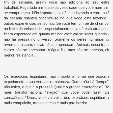
fim de semana, assim você não adiciona ao seu estress
trabalho).
Faça tudo à metade da velocidade que você normalmen
se comprometa.
Não importa se você está lavando o carro ou f
da escada rolante!
Concentre-se no que você está fazendo, e
outras experiências sensoriais.
Se você tem um pé de chumbo, se
no limite de velocidade - especialmente se você está atrasado p
ficará espantado em quanto melhor você vai se sentir quando v
não há pressa no universo.
Somente os seres humanos cor
árvores crescem, e elas não se apressam.
Animais encontram ma
e eles não se apressam.
A água flui, mas não se apressa, ela
menor resistência ...
Os exercícios espirituais, não importa a forma que assuma
experimente a sua verdadeira natureza.
Como não há "tempo" ou
não-físico, o que é a pressa?
Qual é a grande emergência?
Rela
mais transformacional "inação" que você pode fazer.
Derr
consciência / Deus; você vai voltar dos exercícios espirituais c
mais compaixão, menos stress e mais paz interior.