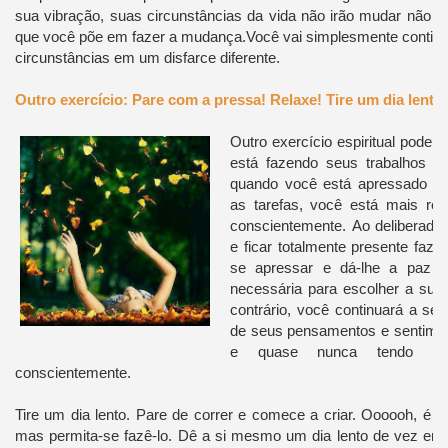
sua vibração, suas circunstâncias da vida não irão mudar não im
que você põe em fazer a mudança.
Você vai simplesmente continu
circunstâncias em um disfarce diferente.
Outro exercício: Pare com a pressa!
Relaxe!
Tire um dia lento!
Outro exercício espiritual pode s
está fazendo seus trabalhos di
quando você está apressado ten
as tarefas, você está mais rea
conscientemente.
Ao deliberada
e ficar totalmente presente faz
se apressar e dá-lhe a paz int
necessária para escolher a sua 
contrário, você continuará a ser
de seus pensamentos e sentimen
e quase nunca tendo a 
conscientemente.
Tire um dia lento.
Pare de correr e comece a criar. Oooooh, é dif
mas permita-se fazê-lo.
Dê a si mesmo um dia lento de vez em 