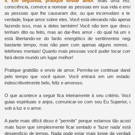
5.
Em seguinda, pratique enviar amor.
Mais uma vez, s
consciência, comece a nomear as pessoas em sua vida e enviar
as pessoas que lhe causaram dor, ou que incomodam e te 
verdade, foque amor sobre eles.
Você está elevando não apenas a
fazendo isso, mas a deles também!
Você não tem que desculpa
tenham dito ou feito, mas ao dar-lhes amor - do qual há um supr
está libertando-se do fardo energético de sentimentos negat
bastante tempo, mas não pare com apenas alguns nomes.
Es
telefones mentais!
Quanto mais pessoas você puder tocar com o
fará deste mundo um lugar melhor!
Pratique gratidão e envio de amor. Permita-se continuar dando
pelo tempo que você quiser.
Você entrará em um estado d
indescritivelmente belo, feliz e amoroso.
O que acontece a seguir fica inteiramente à seu critério. Você 
guias espirituais e anjos, comunicar-se com seu Eu Superior, o
sob a luz e o amor.
A parte mais difícil disso é "permitir" porque estamos tão acostu
mais fazer que simplesmente ficar sentado e 'fazer nada' está 
desperdício de tempo.
Nada pode estar mais longe da verdade