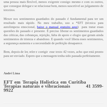
uma pessoa mais flexível, menos exigente consigo mesmo e com os outros,
que consegue delegar e se relacionar bem, menos suscetível ao julgamento de
terceiros.
Mexer nos sentimentos guardados do passado é fundamental para ter um
resultado mais rápido. No meu trabalho, uso a *EFT (técnica para
autolimpeza emocional,
baixe o manual gratuito aqui
) para tratar essas
questões do passado e presente. É preciso liberar os sentimentos guardados
das críticas, das cobranças, rejeição, falta de apoio e elogio que geram ainda
sentimentos de tristeza e abandono. E quando você libera esses sentimentos,
a segurança aumenta e a necessidade de perfeição desaparece.
Bem, depois de ler, reler e corrigir esse texto 42 vezes, acho que está pronto
para ser enviado. Espero que a mensagem tenha sido passada perfeitamente.
.
André Lima
EFT em Terapia Holistica em Curitiba
Terapias naturais e vibracionais 41 3599-
9922
.