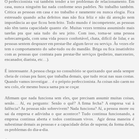
O perfeccionista vai também tender a ter problemas de relacionamento. Em
casa, nunca ninguém faz nada conforme seus padrões. No trabalho também.
Critica as pessoas em casa e no trabalho e raramente ou nunca elogia. Fica
estressado quando acha defeitos mas não fica feliz e não dá atenção nem
importância ao que ficou bem feito. Todo mundo é incompetente, as pessoas
não têm tanta capacidade quanto ele. Muitas vezes termina assumindo mais
tarefas pra que saia tudo do seu jeito. Com isso, torna-se uma pessoa
sobrecarregada, com uma vida pouco confortável, chata, difícil de lidar, e as
pessoas sentem desprazer em prestar-lhe algum favor ou serviço. Às vezes ele
tem o comportamento do sabe-tudo ou do mandão. Briga ou fica insatisfeito
com as pessoas que contrata para prestar-lhe serviços (pedreiro, marceneiro,
encanador, diarista, etc…).
É interessante. A pessoa chega no consultório se queixando que anda sempre
cheia de coisas pra fazer, que trabalha demais, que tudo recai nas suas costas.
Quando vamos investigar… é o próprio perfeccionista. As coisas não caem no
seu colo, ele mesmo busca sarna pra se coçar.
Afirmam que nada funciona sem eles, que precisam assumir muitas coisas,
senão… Aí, eu pergunto: Senão o quê? A firma fecha? A empresa vai à
falência? As pessoas não sobrevivem? Nada funciona? Aí, a pessoa morre ou
sai da empresa e adivinha o que acontece? Tudo continua funcionando, a
empresa continua aberta e todos continuam vivos. Agir dessa maneira é
subestimar demais as pessoas e a capacidade delas de superar, da forma delas,
os problemas do dia-a-dia.