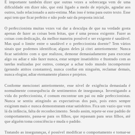
É importante também dizer que outras vezes a sobrecarga vem de uma
dificuldade em dizer não, que está ligado a medo de rejeição, agradar aos
outros, tudo relacionado a auto-estima. Mas isso é tema para outro texto. Esse
aqui tem que ficar perfeito e não pode sair da proposta inicial.
O perfeccionista muitas vezes vai dar a desculpa de que na verdade gosta
apenas de fazer as coisas bem feitas, que é uma pessoa exigente. Fazer as
coisas com dedicação, da melhor maneira possível e ser exigente é saudável.
Mas qual o limite entre o saudável e o perfeccionista doente? Tem vários
sinais que podemos identificar, alguns deles já citei anteriormente: Nunca
ficar satisfeito com o que realizou, demorar demasiadamente para executar
algo ou adiar e não fazer nunca, estar sempre insatisfeito e frustrado com as
tarefas realizadas por outros, começar a achar todo mundo incompetente
(gerando atritos constantes), nunca confiar em ninguém, reclamar demais,
nunca elogiar, adiar eternamente planos e projetos.
Conforme mencionei anteriormente, esse nível de exigência demasiada é
normalmente consequência de sentimentos de insegurança. Investigando a
vida do perfeccionista, é comum encontrar um pai ou mãe perfeccionistas.
Nunca se sentiu atingindo as expectativas dos pais, pois estes sempre
exigiram mais e nunca demonstraram estar satisfeitos. Fica um vazio que vem
lá da infância, falta de reconhecimento. Sendo assim, repete-se esse padrão de
comportamento, passa-se para os filhos, que repassam para seus filhos, até
que alguém toma consciência e muda o padrão.
Tratando as inseguranças, é possível modificar o comportamento e tornar-se