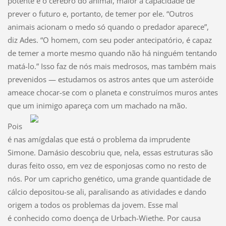
potente é o cérebro do animal, maior a capacidade de
prever o futuro e, portanto, de temer por ele. “Outros
animais acionam o medo só quando o predador aparece”,
diz Ades. “O homem, com seu poder antecipatório, é capaz
de temer a morte mesmo quando não há ninguém tentando
matá-lo.” Isso faz de nós mais medrosos, mas também mais
prevenidos — estudamos os astros antes que um asteróide
ameace chocar-se com o planeta e construímos muros antes
que um inimigo apareça com um machado na mão.
Pois
é nas amígdalas que está o problema da imprudente
Simone. Damásio descobriu que, nela, essas estruturas são
duras feito osso, em vez de esponjosas como no resto de
nós. Por um capricho genético, uma grande quantidade de
cálcio depositou-se ali, paralisando as atividades e dando
origem a todos os problemas da jovem. Esse mal
é conhecido como doença de Urbach-Wiethe. Por causa