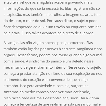
é tão terrível que as amígdalas acabam gravando mais
informações do que seria necessário. Elas registram não só
a explosão, mas também o barulho, a imagem da areia fofa
do deserto, o calor do sol. Por causa disso, o sujeito pode
ficar desesperado ao ouvir um trovão ou enquanto caminha
pela praia. E isso talvez aconteça pelo resto de sua vida.
As amígdalas não vigiam apenas perigos externos. Elas
também estão ligadas por nervos à corrente sangüínea e aos
órgãos. Dessa forma, podem nos avisar quando algo vai mal
com a saúde. A síndrome do pânico é um defeito nesse
mecanismo de gerenciamento interno. Nesse caso, o sujeito
começa a prestar atenção no ritmo de sua respiração ou nos
batimentos do coração e se convence de que há algo
estranho. Isso gera ansiedade e, com ela, surgem os
sintomas do medo: coração cada vez mais acelerado,
respiração cada vez mais descontrolada, suor. Daí a vítima
começa a ter certeza de que realmente está passando mal e