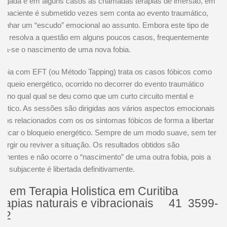
ongada e em alguns casos as chamadas terapias de imersão, em
o paciente é submetido vezes sem conta ao evento traumático,
ganhar um “escudo” emocional ao assunto. Embora este tipo de
pia resolva a questão em alguns poucos casos, frequentemente
fica-se o nascimento de uma nova fobia.
rapia com EFT (ou Método Tapping) trata os casos fóbicos como
loqueio energético, ocorrido no decorrer do evento traumático
ial, no qual qual se deu como que um curto circuito mental e
gético. As sessões são dirigidas aos vários aspectos emocionais
sicos relacionados com os os sintomas fóbicos de forma a libertar
arificar o bloqueio energético. Sempre de um modo suave, sem ter
mergir ou reviver a situação. Os resultados obtidos são
anentes e não ocorre o “nascimento” de uma outra fobia, pois a
ão subjacente é libertada definitivamente.
T em Terapia Holistica em Curitiba
rapias naturais e vibracionais 41 3599-
22