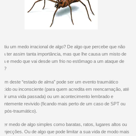
entiu um medo irracional de algo?
De algo que percebe que não
ria ter assim tanta importância, mas que lhe causa um misto de
lsa e medo que vai desde um frio no estômago a um ataque de
co?
igem deste “estado de alma” pode ser um evento traumático
ecido ou inconsciente (para quem acredita em reencarnação, até
 vir uma vida passada) ou um acontecimento lembrado e
tantemente revivido (ficando mais perto de um caso de SPT ou
ss pós-traumático).
 ter medo de algo simples como baratas, ratos, lugares altos ou
e injecções. Ou de algo que pode limitar a sua vida de modo mais