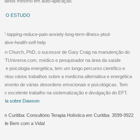
ndários mesmo em auto-aplicação.
O O ESTUDO
on Church, PhD, o sucessor de Gary Craig na manutenção do
EFTUniverse.com
, médico e pesquisador na área da saúde
al e psicologia energética, tem um longo percurso científico e
sentou vários trabalhos sobre a medicina alternativa e energética
ratamento de várias desordens emocionais e psicológicas. Tem
o um excelente trabalho na sistematização e divulgação do EFT.
rafia sobre Dawson
em Curitiba: Consultório Terapia Holística em Curitiba 3599-9922
 de Bem com a Vida!