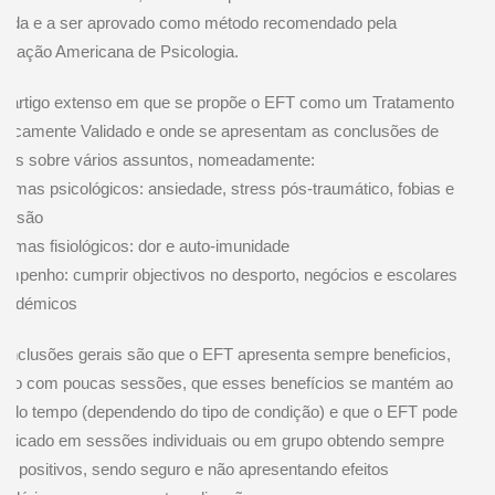
lada e a ser aprovado como método recomendado pela
ciação Americana de Psicologia.
 artigo extenso em que se propõe o EFT como um Tratamento
ricamente Validado e onde se apresentam as conclusões de
dos sobre vários assuntos, nomeadamente:
lemas psicológicos: ansiedade, stress pós-traumático, fobias e
ressão
lemas fisiológicos: dor e auto-imunidade
mpenho: cumprir objectivos no desporto, negócios e escolares
académicos
onclusões gerais são que o EFT apresenta sempre beneficios,
o com poucas sessões, que esses benefícios se mantém ao
o do tempo (dependendo do tipo de condição) e que o EFT pode
aplicado em sessões individuais ou em grupo obtendo sempre
tos positivos, sendo seguro e não apresentando efeitos