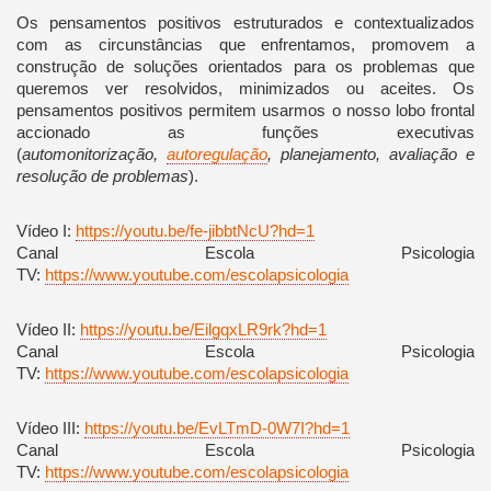
Os pensamentos positivos estruturados e contextualizados
com as circunstâncias que enfrentamos, promovem a
construção de soluções orientados para os problemas que
queremos ver resolvidos, minimizados ou aceites. Os
pensamentos positivos permitem usarmos o nosso lobo frontal
accionado as funções executivas
(
automonitorização,
autoregulação
, planejamento, avaliação e
resolução de problemas
).
Vídeo I:
https://youtu.be/fe-jibbtNcU?hd=1
Canal Escola Psicologia
TV:
https://www.youtube.com/escolapsicologia
Vídeo II:
https://youtu.be/EilgqxLR9rk?hd=1
Canal Escola Psicologia
TV:
https://www.youtube.com/escolapsicologia
Vídeo III:
https://youtu.be/EvLTmD-0W7I?hd=1
Canal Escola Psicologia
TV:
https://www.youtube.com/escolapsicologia