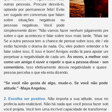
outras pessoas. Procure desviá-lo,
optando por permanecer feliz! Evite
ser sugado em conversas que falam
sobre situações negativas ou
pessoas negativas. Você pode
simplesmente dizer: "Não vamos fazer nenhum julgamento preci
sobre o que aconteceu e falar sobre isso mais tarde. "Mais tard
Se a outra pessoa tem a chance de pensar sobre isso, ele / ela 
estão fazendo o drama do nada. Ou, eles podem entender o fato
falar sobre isso. E isso é bom! Amigos estão lá para apoiar uns 
perpetuar a negatividade de cada um.
Às vezes, a melhor coisa
como um amigo é ouvir e repetir o que a pessoa disse - sem 
comentário.
Isso efetivamente desvia negatividade e quase 
pessoa perceba o que ela esta dizendo.
"Se você não gosta de algo, mude-o. Se você não pode 
atitude." -Maya Angelou.
2. Escolha ser positivo.
Não importa a sua atitude, seus res
profecia auto-realizável. Não há nada que você possa fazer sobre 
você projeta. Você tem uma incrível capacidade de transformar 