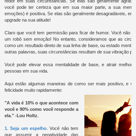
redor em suas circunstâncias. Se elas são geralmente agradá
você pode ter certeza que em sua maior parte, a sua menta
emoções) é positiva. Se elas são geralmente desagradáveis, ent
upgrade na sua atitude!
Claro que você tem permissão para ficar de humor. Você não q
um robô sem emoção! No entanto, consideramos que as circuns
como um resultado direto de sua linha de base, ou estado mental 
outras palavras, suas circunstâncias resultam de sua vibração pr
Você pode elevar essa mentalidade de base, e atrair melhore
pessoas em sua vida.
Aqui estão algumas maneiras de como ser mais positivo, e vo
felicidade muito rapidamente:
"A vida é 10% o que acontece com
você e 90% como você responde a
ela." -Lou Holtz.
1. Seja um espelho.
Você não tem
que assumir a negatividade das