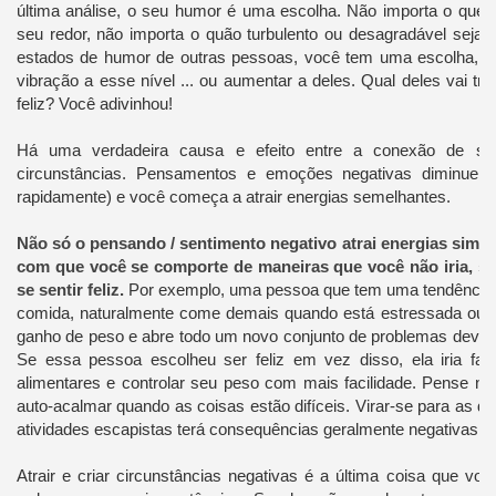
última análise, o seu humor é uma escolha. Não importa o que 
seu redor, não importa o quão turbulento ou desagradável sejam
estados de humor de outras pessoas, você tem uma escolha, se
vibração a esse nível ... ou aumentar a deles. Qual deles vai t
feliz? Você adivinhou!
Há uma verdadeira causa e efeito entre a conexão de s
circunstâncias. Pensamentos e emoções negativas diminuem
rapidamente) e você começa a atrair energias semelhantes.
Não só o pensando / sentimento negativo atrai energias simi
com que você se comporte de maneiras que você não iria, se
se sentir feliz.
Por exemplo, uma pessoa que tem uma tendência a
comida, naturalmente come demais quando está estressada ou c
ganho de peso e abre todo um novo conjunto de problemas devid
Se essa pessoa escolheu ser feliz em vez disso, ela iria fa
alimentares e controlar seu peso com mais facilidade. Pense no
auto-acalmar quando as coisas estão difíceis. Virar-se para as dr
atividades escapistas terá consequências geralmente negativas.
Atrair e criar circunstâncias negativas é a última coisa que voc