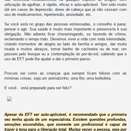
utilização de agulhas, é rápido, eficaz e auto-aplicável. Tem sido muito
útil em casos de depressão, dores de cabeça que já não cessam com
uso de medicamentos, hipertensão, ansiedade, etc.
Se você está no grupo das pessoas estressadas, o conselho é parar,
pensar e agir. Sua saúde é muito mais importante e preservá-la é sua
obrigação. Não adianta ficar choramingando, se fazendo de vítima,
reclamando o tempo todo. Devemos viver a vida com toda intensidade,
criando momentos de alegria ao lado da família e amigos, dar muita
risada e muitos abraços, tomar banho de cachoeira ou de mar, um
passeio pelo bosque ou a contemplação do por-do-sol, sabendo que o
uso de EFT pode lhe ajudar a dar o primeiro passo.
Procure ser como as crianças que sempre ficam felizes com as
mínimas coisas, seja um animalzinho, uma flor, uma borboleta.
E você... está preparado para ser feliz?
Apesar da EFT ser auto-aplicável, é recomendado que a primeira
vez tenha ajuda de um especialista. Existem questões profundas,
emoções escondidas, que somente um profissional é capaz de
trazer à tona para a liberação total. Muitas vezes a pessoa, seja por