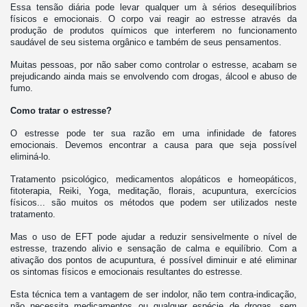
Essa tensão diária pode levar qualquer um à sérios desequilíbrios
físicos e emocionais. O corpo vai reagir ao estresse através da
produção de produtos químicos que interferem no funcionamento
saudável de seu sistema orgânico e também de seus pensamentos.
Muitas pessoas, por não saber como controlar o estresse, acabam se
prejudicando ainda mais se envolvendo com drogas, álcool e abuso de
fumo.
Como tratar o estresse?
O estresse pode ter sua razão em uma infinidade de fatores
emocionais. Devemos encontrar a causa para que seja possível
eliminá-lo.
Tratamento psicológico, medicamentos alopáticos e homeopáticos,
fitoterapia, Reiki, Yoga, meditação, florais, acupuntura, exercícios
físicos... são muitos os métodos que podem ser utilizados neste
tratamento.
Mas o uso de EFT pode ajudar a reduzir sensivelmente o nível de
estresse, trazendo alivio e sensação de calma e equilíbrio. Com a
ativação dos pontos de acupuntura, é possível diminuir e até eliminar
os sintomas físicos e emocionais resultantes do estresse.
Esta técnica tem a vantagem de ser indolor, não tem contra-indicação,
não necessita medicamentos ou qualquer espécie de drogas, sem