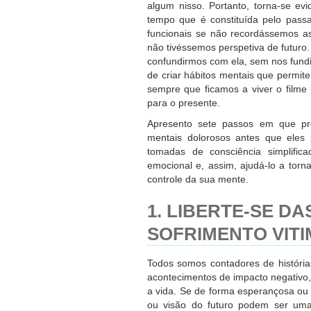
algum nisso. Portanto, torna-se e
tempo que é constituída pelo pass
funcionais se não recordássemos as
não tivéssemos perspetiva de futuro
confundirmos com ela, sem nos fund
de criar hábitos mentais que permit
sempre que ficamos a viver o filme
para o presente.
Apresento sete passos em que pret
mentais dolorosos antes que eles 
tomadas de consciência simplific
emocional e, assim, ajudá-lo a torn
controle da sua mente.
1. LIBERTE-SE DA
SOFRIMENTO VITI
Todos somos contadores de históri
acontecimentos de impacto negativo
a vida. Se de forma esperançosa ou d
ou visão do futuro podem ser uma