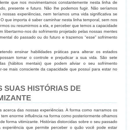
vidente que nos movimentamos constantemente nesta linha de
ado, presente e futuro. Não lhe podemos fugir. Não seríamos
 nossas experiências, nem teríamos uma vida significativa se
. O que importa é saber caminhar nesta linha temporal, sem nos
irmos ou resumirmos a ela, e perceber que temos a capacidade
em libertarmo-nos do sofrimento projetado pelas nossas mentes
 mental do passado ou do futuro e trazemos “esse” sofrimento
endo ensinar habilidades práticas para alterar os estados
possam tomar o controle e prejudicar a sua vida. São sete
adas (hábitos mentais) que podem aliviar o seu sofrimento
ar-se mais consciente da capacidade que possuí para estar no
S SUAS HISTÓRIAS DE
MIZANTE
as acerca das nossas experiências. A forma como narramos os
, tem enorme influência na forma como posteriormente olhamos
e forma vitimizante. Histórias distorcidas sobre o seu passado
 experiência que permite perceber o quão você pode estar