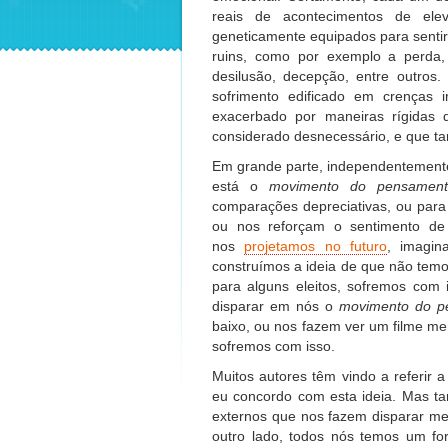
reais de acontecimentos de el
geneticamente equipados para sent
ruins, como por exemplo a perda, d
desilusão, decepção, entre outros.
sofrimento edificado em crenças i
exacerbado por maneiras rígidas 
considerado desnecessário, e que tan
Em grande parte, independentemente
está o
movimento do pensamen
comparações depreciativas, ou para
ou nos reforçam o sentimento de
nos
projetamos no futuro
, imagin
construímos a ideia de que não tem
para alguns eleitos, sofremos co
disparar em nós o
movimento do p
baixo, ou nos fazem ver um filme men
sofremos com isso.
Muitos autores têm vindo a referir 
eu concordo com esta ideia. Mas t
externos que nos fazem disparar me
outro lado, todos nós temos um for