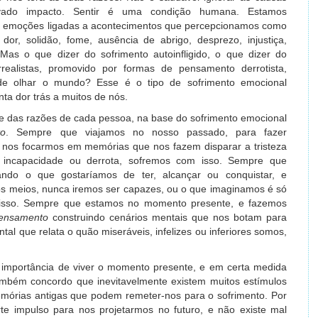
evado impacto. Sentir é uma condição humana. Estamos
ir emoções ligadas a acontecimentos que percepcionamos como
or, solidão, fome, ausência de abrigo, desprezo, injustiça,
 Mas o que dizer do sofrimento autoinfligido, o que dizer do
rrealistas, promovido por formas de pensamento derrotista,
de olhar o mundo? Esse é o tipo de sofrimento emocional
ta dor trás a muitos de nós.
 das razões de cada pessoa, na base do sofrimento emocional
to
. Sempre que viajamos no nosso passado, para fazer
 nos focarmos em memórias que nos fazem disparar a tristeza
 incapacidade ou derrota, sofremos com isso. Sempre que
ando o que gostaríamos de ter, alcançar ou conquistar, e
os meios, nunca iremos ser capazes, ou o que imaginamos é só
m isso. Sempre que estamos no momento presente, e fazemos
ensamento
construindo cenários mentais que nos botam para
tal que relata o quão miseráveis, infelizes ou inferiores somos,
a importância de viver o momento presente, e em certa medida
ambém concordo que inevitavelmente existem muitos estímulos
mórias antigas que podem remeter-nos para o sofrimento. Por
te impulso para nos projetarmos no futuro, e não existe mal