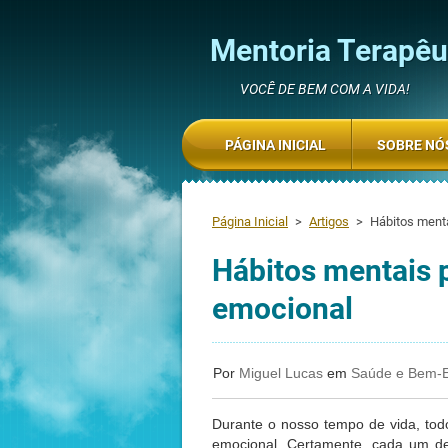
Mentoria Terapêut
VOCÊ DE BEM COM A VIDA!
PÁGINA INICIAL
SOBRE NÓ
Página Inicial
>
Artigos
>
Hábitos menta
Hábitos mentais 
emocional
Por
Miguel Lucas
em
Saúde e Bem-E
Durante o nosso tempo de vida, to
emocional. Certamente, cada um de