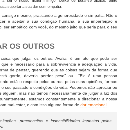
s a ser o nosso maior inimigo. Deixe de botar-se abaixo, tente
ssa suportar a sua dor com empatia.
l consigo mesmo, praticando a generosidade e simpatia. Não é
er e aceitar a sua condição humana, a sua imperfeição e
do, ser empático com você, do mesmo jeito que seria para o seu
GAR OS OUTROS
coisa que julgar os outros. Avaliar é um ato que pode ser
e que é necessário para a sobrevivência e adequação à vida.
 forma de pensar, querendo que as coisas sejam da forma que
 está gordo, deveria perder peso” ou ”Ele é uma pessoa
nto está o respeito pelos outros, pelas suas opiniões, formas
e o seu passado e condições de vida. Podemos não apreciar ou
e alguém, mas não temos necessariamente de julgar à luz dos
punentemente, estamos constantemente a direcionar a nossa
sam mal-estar, e com isso alguma forma de
dor emocional
.
itações, preconceitos e insensibilidades impostas pelos
ra.