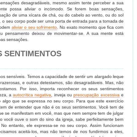
sensações desagradáveis, mesmo assim tente perceber a sua
ente possa aliviar o incómodo. Se forem boas sensações,
sação de uma xícara de chá, ou do cabelo ao vento, ou do sol
. o seu corpo pode ser uma porta de entrada para a tomada de
 podem
aliviar o seu sofrimento
. No exato momento que fica com
eu pensamento deixou de movimentar-se. A sua mente está
oas sensações.
US SENTIMENTOS
s sensíveis. Temos a capacidade de sentir um alargado leque
azerosas, e outras detestamos, são desagradáveis. Mas, não
stamos. Por isso, importa reconhecer os seus sentimentos
teza, a
autocrítica negativa
, inveja ou
preocupação excessiva
e
o algo que se expressa no seu corpo. Para que este exercício
ê tem de entender que não é os seus sentimentos. Você tem de
que se manifestam em você, mas que nem sempre tem de julgar
do você ouve o som do sino da igreja, sabe perfeitamente bem
 No entanto, ele expressa-se no seu corpo. Assim funcionam
ecisamos aceitá-los, mas não temos de nos fundirmos a eles,