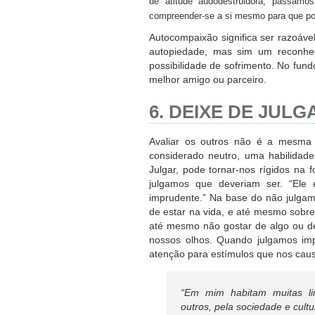
de atitude audodestruidora, passamo
compreender-se a si mesmo para que po
Autocompaixão significa ser razoáve
autopiedade, mas sim um reconhec
possibilidade de sofrimento. No fun
melhor amigo ou parceiro.
6. DEIXE DE JUL
Avaliar os outros não é a mesma 
considerado neutro, uma habilidad
Julgar, pode tornar-nos rígidos na
julgamos que deveriam ser. “Ele
imprudente.” Na base do não julgame
de estar na vida, e até mesmo sobr
até mesmo não gostar de algo ou d
nossos olhos. Quando julgamos im
atenção para estímulos que nos cau
“Em mim habitam muitas lim
outros, pela sociedade e cultu