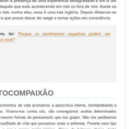
hecer a presença de uma experiência desagradável é em si um
aquilo que está acontecendo em nós ou fora de nós. Aceite os
lute contra eles, essa é uma luta inglória. Depois distancie-se
ra que possa deixar de reagir e tomar ações em consciência.
o, lei:
Porque os sentimentos negativos podem ser
ra você?
UTOCOMPAIXÃO
ecimentos de vida acionamos a autocrítica interna, bombardeando a
s. Viramo-nos contra nós, não conseguimos aceitar determinados
é mesmo formas de pensamento que nos guiam. Não nos perdoamos
ruzilhada de vida que possamos estar a enfrentar. Perante este tipo