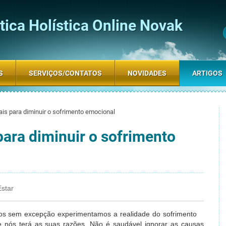
ica Holística Online Novak
S
SERVIÇOS/CONTATOS
NOVIDADES
ARTIGOS
is para diminuir o sofrimento emocional
para diminuir o sofrimento
star
dos sem excepção experimentamos a realidade do sofrimento
 nós terá as suas razões. Não é saudável ignorar as causas