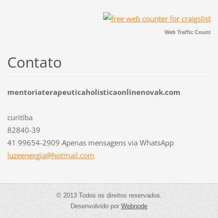
Web Traffic Count
Contato
Mentoria Terapêutica Holística Online
99654-2909
Whatsapp 41
mentoriaterapeuticaholisticaonlinenovak.com
curitiba
82840-39
41 99654-2909 Apenas mensagens via WhatsApp
luzeener
gia@hotm
ail.com
© 2013 Todos os direitos reservados.
Desenvolvido por
Webnode