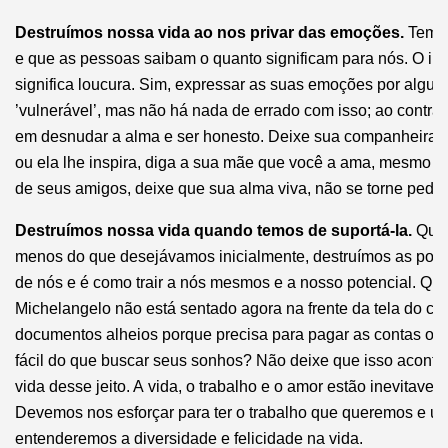
Destruímos nossa vida ao nos privar das emoções.
Temem
e que as pessoas saibam o quanto significam para nós. O in
significa loucura. Sim, expressar as suas emoções por algu
’vulnerável’, mas não há nada de errado com isso; ao contrá
em desnudar a alma e ser honesto. Deixe sua companheira o
ou ela lhe inspira, diga a sua mãe que você a ama, mesmo q
de seus amigos, deixe que sua alma viva, não se torne pedra,
Destruímos nossa vida quando temos de suportá-la.
Quan
menos do que desejávamos inicialmente, destruímos as poss
de nós e é como trair a nós mesmos e a nosso potencial. Qu
Michelangelo não está sentado agora na frente da tela do c
documentos alheios porque precisa para pagar as contas ou 
fácil do que buscar seus sonhos? Não deixe que isso aconte
vida desse jeito. A vida, o trabalho e o amor estão inevitavelm
Devemos nos esforçar para ter o trabalho que queremos e u
entenderemos a diversidade e felicidade na vida.