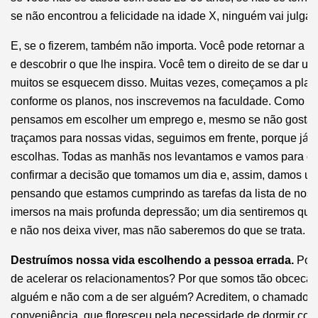
se não encontrou a felicidade na idade X, ninguém vai julgá-l
E, se o fizerem, também não importa. Você pode retornar a 
e descobrir o que lhe inspira. Você tem o direito de se dar 
muitos se esquecem disso. Muitas vezes, começamos a plane
conforme os planos, nos inscrevemos na faculdade. Como est
pensamos em escolher um emprego e, mesmo se não gostam
traçamos para nossas vidas, seguimos em frente, porque já
escolhas. Todas as manhãs nos levantamos e vamos para o 
confirmar a decisão que tomamos um dia e, assim, damos um
pensando que estamos cumprindo as tarefas da lista de nos
imersos na mais profunda depressão; um dia sentiremos que
e não nos deixa viver, mas não saberemos do que se trata. A
Destruímos nossa vida escolhendo a pessoa errada.
Por
de acelerar os relacionamentos? Por que somos tão obcecad
alguém e não com a de ser alguém? Acreditem, o chamado a
conveniência, que floresceu pela necessidade de dormir com