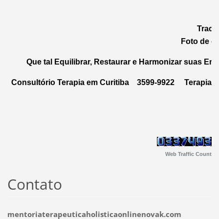
Tradu
Foto de c
Que tal Equilibrar, Restaurar e Harmonizar suas Energias? ...
Consultório Terapia em Curitiba 3599-9922 Terapias 
Web Traffic Count
Contato
mentoriaterapeuticaholisticaonlinenovak.com