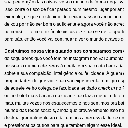
sua percepção das coisas, verá o mundo de forma negativa e i
isso, corre o risco de ficar parado num mesmo lugar por anos
exemplo, de que é estúpido; de deixar passar o amor, porque
deixou por não ser bom o suficiente e agora você não acredi
homens). É como um círculo vicioso. Se não se der a oportu
para trás, então você vai continuar a ver o mundo através da
Destruímos nossa vida quando nos comparamos com os
de seguidores que você tem no Instagram não vai aumentar o
pessoa; o número de zeros à direita em sua conta bancária n
sobre a sua compaixão, inteligência ou felicidade. Alguém 
propriedades do que você não vai experimentar um tipo espec
de aquele velho colega de faculdade ter dado
check in
no Fac
ou no hotel mais bacana da cidade não faz a menor diferenç
mas, muitas vezes nos esquecemos e nos sentimos pra baixo
mundo das redes sociais, ainda que provavelmente isso não 
destrua gradualmente ao criar em nós a necessidade de nos s
e pressionar os outros para que também sigam esse ideal.