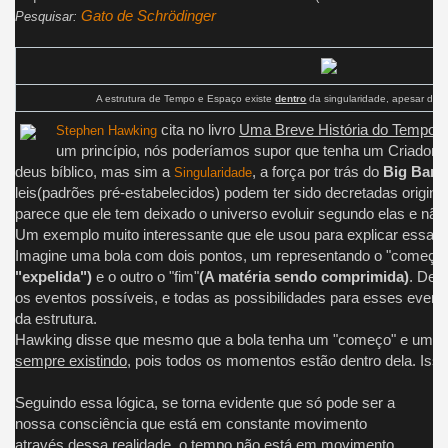
Gato de Schrödinger
Pesquisar:
A estrutura de Tempo e Espaço existe
dentro
da singularidade, apesar de p
cita no livro
Uma Breve História do Tempo
,
Stephen Hawking
um princípio, nós poderíamos supor que tenha um Criador", o
deus bíblico, mas sim a
, a força por trás do
Big Bang
Singularidade
leis(padrões pré-estabelecidos) podem ter sido decretadas origin
parece que ele tem deixado o universo evoluir segundo elas e não i
Um exemplo muito interessante que ele usou para explicar essa es
Imagine uma bola com dois pontos, um representando o "começo
"expelida")
e o outro o "fim"
(A matéria sendo comprimida)
. Den
os eventos possíveis, e todas as possibilidades para esses event
da estrutura.
Hawking disse que mesmo que a bola tenha um "começo" e um "fi
sempre existindo
, pois todos os momentos estão dentro dela. Iss
Seguindo essa lógica, se torna evidente que só pode ser a
nossa consciência que está em constante movimento
através dessa realidade,
o tempo não está em movimento,