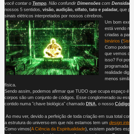
você contar o
Tempo
. Não confundir
Dimensões
com
Densidade
nossos 5 sentidos,
visão, audição, olfato, tato e paladar,
que por
sinais elétricos interpretados por nossos cérebros.
Um bom exemp
está vendo no
criadas a parti
binários
(
Siste
Como podem m
que vemos dig
isso? Foi poss
programada par
realidade digit
menos similar
física.
Sendo assim, podemos afirmar que TUDO que ocupa espaço é pa
corpos são um conjunto de códigos. Esse conglomerado ou esse c
contido numa "chave biológica" chamado
DNA
, o nosso
Código G
Ao meu ver, devido a perfeição de toda criação em sua total comp
a estrutura do universo em que nós estamos tem um
design inteli
Como vimos(
A Ciência da Espiritualidade
), existem padrões espe