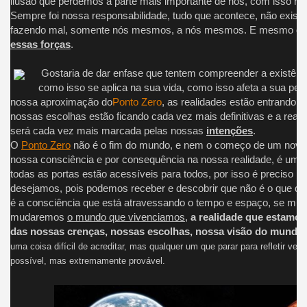
ilusão que perdemos a parte mais importante de nós, com isso n
Sempre foi nossa responsabilidade, tudo que acontece, não exist
fazendo mal, somente nós mesmos, a nós mesmos. E mesmo que
essas forças
.
Gostaria de dar enfase que tentem compreender a existênc
como isso se aplica na sua vida, como isso afeta a sua per
nossa aproximação do
Ponto Zero
, as realidades estão entrando e
nossas escolhas estão ficando cada vez mais definitivas e a reali
será cada vez mais marcada pelas nossas
intenções
.
O
Ponto Zero
não é o fim do mundo, e nem o começo de um nov
nossa consciência e por consequência na nossa realidade, é um 
todas as portas estão acessíveis para todos, por isso é preciso p
desejamos, pois podemos receber e descobrir que não é o que q
é a consciência que está atravessando o tempo e espaço, se mu
mudaremos
o mundo que vivenciamos
,
a realidade que estamos
das nossas crenças, nossas escolhas, nossa visão do mundo 
uma coisa difícil de acreditar, mas qualquer um que parar para refletir ver
possível, mas extremamente provável.