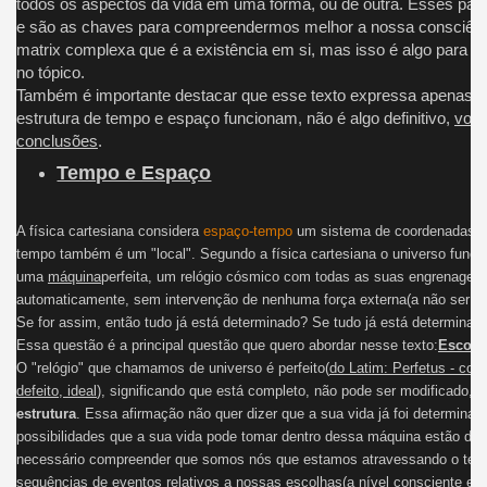
todos os aspectos da vida em uma forma, ou de outra. Esses padr
e são as chaves para compreendermos melhor a nossa consciênc
matrix complexa que é a existência em si, mas isso é algo para o
no tópico.
Também é importante destacar que esse texto expressa apenas 
estrutura de tempo e espaço funcionam, não é algo definitivo,
você
conclusões
.
Tempo e Espaço
A física cartesiana considera
espaço-tempo
um sistema de coordenadas, d
tempo também é um "local". Segundo a física cartesiana o universo func
uma
máquina
perfeita, um relógio cósmico com todas as suas engrenagen
automaticamente, sem intervenção de nenhuma força externa(a não ser a q
Se for assim, então tudo já está determinado? Se tudo já está determin
Essa questão é a principal questão que quero abordar nesse texto:
Escolh
O
"relógio" que chamamos de universo é perfeito(
do Latim: Perfetus - com
defeito, ideal
), significando que está completo, não pode ser modificado,
p
estrutura
. Essa afirmação não quer dizer que a sua vida já foi determinad
possibilidades que a sua vida pode tomar dentro dessa máquina estão det
necessário compreender que somos nós que estamos atravessando o tem
sequências de eventos relativos a nossas escolhas(a nível consciente e 