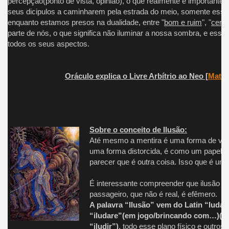
percepção(ponto de vista, opinião), o que realmente é importante 
seus dicipulos a caminharem pela estrada do meio, somente essa r
enquanto estamos presos na dualidade, entre "
bom e ruim
", "
certo
parte de nós, o que significa não iluminar a nossa sombra, e essa
todos os seus aspectos.
Oráculo explica o Livre Arbítrio ao Neo [
Matri
Sobre o conceito de Ilusão:
Até mesmo a mentira é uma forma de ve
uma forma distorcida, é como um papel d
parecer que é outra coisa. Isso que é uma
É interessante compreender que ilusão nã
passageiro, que não é real, é efêmero.
A palavra “Ilusão” vem do Latin “ludar
“iludare”(em jogo/brincando com…)(t
“iludir”)
, todo esse plano físico e outros