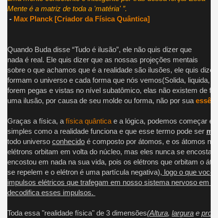
Mente é a matriz de toda a 'matéria' ”.
-
Max Planck [Criador da Física Quântica]
Quando Buda disse “Tudo é ilusão”, ele não quis dizer que
nada é real. Ele quis dizer que as nossas projeções mentais
sobre o que achamos que é a realidade são ilusões, ele quis dize
formam o universo e cada forma que nós vemos(Solida, liquida, g
forem pegas e vistas no nível subatômico, elas não existem de fa
uma ilusão, por causa de seu molde ou forma, não por sua
essênc
Graças a física, a
física quântica
e a lógica, podemos começar ente
simples como a realidade funciona e que esse termo pode ser
mui
todo universo
conhecido
é composto por átomos, e os átomos não
elétrons orbitam em volta do núcleo, mas eles nunca se encost
encostou em nada na sua vida, pois os elétrons que orbitam o át
se repelem e o elétron é uma partícula negativa),
logo o que você 
impulsos elétricos que trafegam em nosso sistema nervoso em di
decodifica esses impulsos.
Toda essa "realidade física" de 3 dimensões
(
Altura
,
largura
e
prof