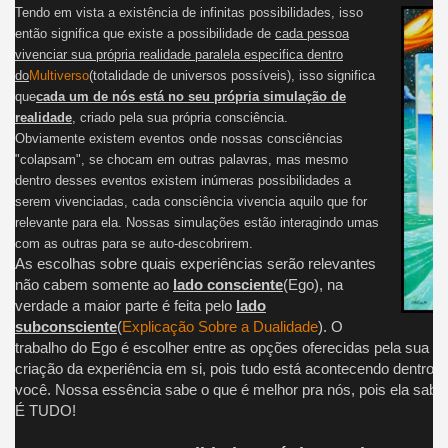
Tendo em vista a existência de infinitas possibilidades, isso
então significa que existe a possibilidade de
cada pessoa
vivenciar sua própria realidade paralela especifica dentro
do
Multiverso
(totalidade de universos possíveis), isso significa
que
cada um de nós está no seu própria simulação de
realidade
, criado pela sua própria consciência.
Obviamente existem eventos onde nossas consciências
"colapsam", se chocam em outras palavras, mas mesmo
dentro desses eventos existem inúmeras possibilidades a
serem vivenciadas, cada consciência vivencia aquilo que for
relevante para ela. Nossas simulações estão interagindo umas
com as outras para se auto-descobrirem.
As escolhas sobre quais experiências serão relevantes
não cabem somente ao
lado consciente
(Ego), na
verdade a maior parte é feita pelo
lado
subconsciente
(
Explicação Sobre a Dualidade
). O
trabalho do Ego é escolher entre as opções oferecidas pela sua Fo
criação da experiência em si, pois tudo está acontecendo dentro 
você. Nossa essência sabe o que é melhor pra nós, pois ela sabe
É TUDO!