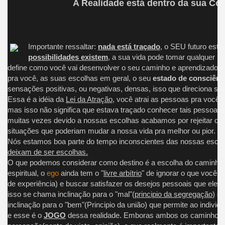
A Realidade está dentro da sua Co
Importante ressaltar:
nada está traçado
, o SEU futuro es
possibilidades existem
, a sua vida pode tomar qualquer ru
define como você vai desenvolver o seu caminho e aprendizado é
pra você, as suas escolhas em geral, o seu
estado de consciênc
sensações positivas, ou negativas, densas, isso que direciona su
Essa é a idéia da
Lei da Atração
, você atrai as pessoas pra você, 
mas isso não significa que estava traçado conhecer tais pessoas, o
muitas vezes devido a nossas escolhas acabamos por rejeitar ou
situações que poderiam mudar a nossa vida pra melhor ou pior.
Nós estamos boa parte do tempo inconscientes das nossas esco
deixam de ser escolhas.
O que podemos considerar como destino é a escolha do caminho q
espiritual, o
ego
ainda tem o "
livre arbítrio
" de ignorar o que você
de experiência) e buscar satisfazer os desejos pessoais que ele ac
isso se chama inclinação para o "mal"(
principio da segregação
) é
inclinação para o "bem"(Principio da união) que permite ao individ
e esse é o
JOGO
dessa realidade. Emboras ambos os caminhos