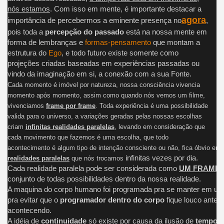
nós estamos
. Com isso em mente, é importante destacar a
agora
importância de percebermos a eminente presença no
,
pois toda a
percepção do passado
está na nossa mente em
forma de lembranças e
formas-pensamento
que montam a
estrutura do
Ego
, e todo futuro existe somente como
projeções criadas baseadas em experiências passadas ou
vindo da imaginação em si, a conexão com a sua Fonte.
Cada momento é imóvel por natureza, nossa consciência vivencia
momento após momento, assim como quando nós vemos um filme,
vivenciamos
frame por frame
. Toda experiência é uma possibilidade
valida para o universo, a variações geradas pelas nossas escolhas
criam
infinitas realidades paralelas
,
levando em consideração que
cada movimento que fazemos é uma escolha, que todo
acontecimento é algum tipo de intenção consciente ou não, fica óbvio ent
infinitas vezes por dia.
realidades paralelas
que nós trocamos
Cada realidade paralela pode ser considerada como
UM FRAME
d
conjunto de todas possibilidades dentro da nossa realidade.
A maquina do corpo humano foi programada pra se manter em uma
pra evitar que o
programador dentro do corpo
fique louco antes
acontecendo.
A idéia de
continuidade
só existe por causa da ilusão de
tempo e