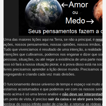
Uma das maiores lições aqui na Terra, se não a principal, é
respo
ações, nossos pensamentos, nossas opiniões, nossos irmãos, no
Tudo que vivenciamos é resultado de uma intenção, a realidade q
intenções que cultivamos, podemos nos enganar e dizer que somo
pessoas, situações, ou até negar a existência de uma parte no
isso só fará a nossa situação piorar, e a prova disso está na soci
livres precisamos aprender a lição desse mundo. Precisamos assimi
segregando e criando cada vez mais divisões.
O funcionamento desse universo de tempo e espaço vai muito alé
estamos acostumados e que podemos ver com os nossos sentidos
texto acima é só uma breve analise e
não deve ser interpretada 
um ponto de vista, é preciso
sair da caixa e se abrir para todas 
lembrar do nosso infinito poder de criação, e retomar as rédeas d