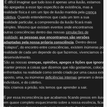
É difícil imaginar que tudo isso é apenas uma ilusão, estamos
tão apegados a esse tipo especifico de existência, mas a
realidade física é sim um tipo de ilusão mantida pela
crença
coletiva
. Quando entendermos que cada um tem a sua
realidade particular, a compreensão da ilusão ficará mais
simples. Mesmo que existam eventos onde encontramos
outras consciências dentro das nossas
simulações de
realidade
,
as pessoas que encontramos são versões
adaptadas pela nossa própria consciência
. Dentro desse
"colapso", do encontro entre consciências, existem inúmeras possi
realidade de cada um depende do que fazemos, vivenciamos o que
desenvolvimento.
São as nossas
crenças, opiniões, apegos e lições que ignora
manter presos a coisas que dizemos que não gostamos, colocam
enfrentados na realidade como sendo criado por uma causa exter
oposto, uma, ou inúmeras
deficiências internas
geraram o desequil
indivíduos, e do coletivo.
Nós criamos a prisão, nós temos que aprender a sair.
É por essa inconsciência que acabamos ficando presos em ilusõe
em quase completo esquecimento sobre a nossa essência, ficamos