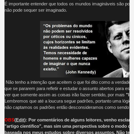
É importante entender que todos os mundos imagináveis são possí
não pode sequer ser imaginado.
Não tenho a intenção que aceitem o que foi dito como a verdade 
que se pararem para refletir e estudar o assunto abertos para essa
ver que somente assim as coisas irão fazer sentido, por mais
"lo
Lembremos que até a loucura segue padrões, portanto uma lógica,
não captamos os padrões então desconsideramos como sendo algo
OBS
(
Edit
): Por comentários de alguns leitores, venho esclar
"artigo cientifico", mas sim uma perspectiva sobre o modo que
baseada nos meus estudos sobre diversos assuntos. Não tenh