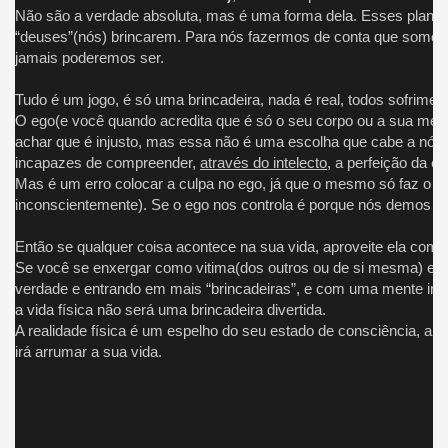
Não são a verdade absoluta, mas é uma forma dela. Esses planos
“deuses”(nós) brincarem. Para nós fazermos de conta que somos
jamais poderemos ser.
Tudo é um jogo, é só uma brincadeira, nada é real, todos sofriment
O ego(e você quando acredita que é só o seu corpo ou a sua ment
achar que é injusto, mas essa não é uma escolha que cabe a nós, 
incapazes de compreender,
através do intelecto
, a perfeição da ex
Mas é um erro colocar a culpa no ego, já que o mesmo só faz o 
inconscientemente). Se o ego nos controla é porque nós demos ta
Então se qualquer coisa acontece na sua vida, aproveite ela com
Se você se enxergar como vitima(dos outros ou de si mesma) est
verdade e entrando em mais “brincadeiras”, e com uma mente indis
a vida física não será uma brincadeira divertida.
A realidade física é um espelho do seu estado de consciência, ar
irá arrumar a sua vida.