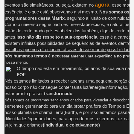
agora
eventos são simultâneos
, ou seja, existem no
,
esse momen
essência, é o que está observando a si mesmo
.
Nós somos os o
programadores dessa Matrix,
seguindo a ilusão de continuidade
Como o universo segue padrões pré-estabelecidos, é natural pen
estão de certo modo pré-estabelecidos também, digo de certo mod
antes,
isso
não diz respeito a sua experiência
, essa é a caracter
existem infinitas possibilidades de sequências de eventos dentro 
escolhas que nos direcionam através desse mar de possibilidade
nós humanos temos é nece
ssariamente uma experiência no
prese
nossa mente.
O tempo não está em movimento, os anos de sua vida não 
FOI!
Nós estamos limitados a receber apenas uma pequena porção de "
nosso corpo não consegue conter tanta luz/energia/informação, iss
estar pronto pra ser
transformado
.
Nós somos os
programas sencientes
criados para vivenciar e descobrir o 
sementes germinando para um dia brotar pra fora do Tempo e Espa
nosso planeta se chama Terra(Earth), e por isso estamos passan
dificuldades/oportunidades, para aprendermos a sermos Luz na Es
sujeira que criamos
(Individual e coletivamente)