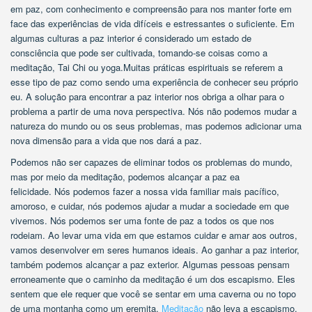
em paz, com conhecimento e compreensão para nos manter forte em
face das experiências de vida difíceis e estressantes o suficiente. Em
algumas culturas a paz interior é considerado um estado de
consciência que pode ser cultivada, tomando-se coisas como a
meditação, Tai Chi ou yoga.Muitas práticas espirituais se referem a
esse tipo de paz como sendo uma experiência de conhecer seu próprio
eu. A solução para encontrar a paz interior nos obriga a olhar para o
problema a partir de uma nova perspectiva. Nós não podemos mudar a
natureza do mundo ou os seus problemas, mas podemos adicionar uma
nova dimensão para a vida que nos dará a paz.
Podemos não ser capazes de eliminar todos os problemas do mundo,
mas por meio da meditação, podemos alcançar a paz ea
felicidade. Nós podemos fazer a nossa vida familiar mais pacífico,
amoroso, e cuidar, nós podemos ajudar a mudar a sociedade em que
vivemos. Nós podemos ser uma fonte de paz a todos os que nos
rodeiam. Ao levar uma vida em que estamos cuidar e amar aos outros,
vamos desenvolver em seres humanos ideais. Ao ganhar a paz interior,
também podemos alcançar a paz exterior. Algumas pessoas pensam
erroneamente que o caminho da meditação é um dos escapismo. Eles
sentem que ele requer que você se sentar em uma caverna ou no topo
de uma montanha como um eremita.
Meditação
não leva a escapismo,