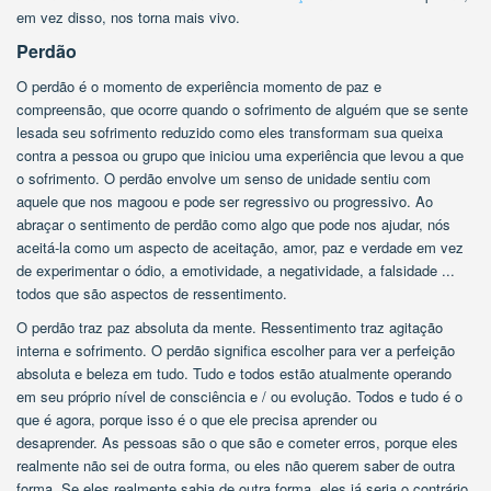
em vez disso, nos torna mais vivo.
Perdão
O perdão é o momento de experiência momento de paz e
compreensão, que ocorre quando o sofrimento de alguém que se sente
lesada seu sofrimento reduzido como eles transformam sua queixa
contra a pessoa ou grupo que iniciou uma experiência que levou a que
o sofrimento. O perdão envolve um senso de unidade sentiu com
aquele que nos magoou e pode ser regressivo ou progressivo. Ao
abraçar o sentimento de perdão como algo que pode nos ajudar, nós
aceitá-la como um aspecto de aceitação, amor, paz e verdade em vez
de experimentar o ódio, a emotividade, a negatividade, a falsidade ...
todos que são aspectos de ressentimento.
O perdão traz paz absoluta da mente. Ressentimento traz agitação
interna e sofrimento. O perdão significa escolher para ver a perfeição
absoluta e beleza em tudo. Tudo e todos estão atualmente operando
em seu próprio nível de consciência e / ou evolução. Todos e tudo é o
que é agora, porque isso é o que ele precisa aprender ou
desaprender. As pessoas são o que são e cometer erros, porque eles
realmente não sei de outra forma, ou eles não querem saber de outra
forma. Se eles realmente sabia de outra forma, eles já seria o contrário.