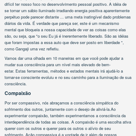
difícil ter nosso foco no desenvolvimento pessoal positivo. A idéia de
se tornar um sábio iluminado irradiando energia positiva aparentemente
perpétuo pode parecer distante ... uma meta inatingível dado problemas
diários da vida. É verdade que pareça ser, este é um mecanismo
mental que bloqueia a nossa capacidade de ver as coisas como elas
são, ou seja, que "o seu Eu já é inerentemente liberado. São as idéias
que foram impostas a essa auto que deve ser posto em liberdade ",
como Gangaji uma vez refletiu.
Vamos dar uma olhada em 10 maneiras em que você pode ajudar a
mudar sua consciência para um nível mais elevado de bem-
estar. Estas ferramentas, métodos e estados mentais irá ajudá-lo a
tornar-se consciente evoluiu e no seu caminho para a iluminação de sua
consciência.
Compaixão
Por ser compassivo, nós abraçamos a consciência simpática do
sofrimento dos outros, juntamente com o desejo de aliviá-la.Ao
experimentar compaixão, também experimentamos a consciência da
interdependência de todas as coisas. A compaixão é uma escolha ativa
querer com os outros e querer para os outros o alívio de seu
sofrimento. Ação compassiva é a vontade de ir além de nossos