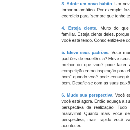
3.
Adote um novo hábito
.
Um novo
tornar automático.
Por exemplo: faze
exercício para "sempre que tenho t
4.
Esteja ciente
.
Muito do que 
familiar.
Esteja ciente deles, porqu
você está tendo.
Conscientize-se dos
5.
Eleve seus padrões
.
Você man
padrões de excelência?
Eleve seus
melhor do que você pode fazer a
competição como inspiração para el
bom" quando você pode conseguir
bem.
Desafie-se com as suas paixõ
6.
Mude sua perspectiva
.
Você es
você está agora.
Então aqueça a sua
perspectiva da realização.
Tudo 
maravilha!
Quanto mais você se 
perspectiva, mais rápido você v
acontecer.