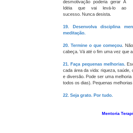
desmotivação poderia gerar A
Idéia que vai levá-lo ao
sucesso.
Nunca desista.
19.
Desenvolva disciplina me
meditação.
20.
Termine o que começou
.
Não
cabeça. Vá
até o fim uma vez que a 
21.
Faça pequenas melhorias.
Es
cada área da vida: riqueza, saúde, c
e diversão.
Pode ser uma melhoria
todos os dias).
Pequenas melhoria
22.
Seja grato.
Por tudo.
Mentoria Terap