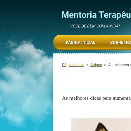
Mentoria Terapêut
VOCÊ DE BEM COM A VIDA!
PÁGINA INICIAL
SOBRE NÓ
Página Inicial
>
Artigos
>
As melhores 
As melhores dicas para aumenta