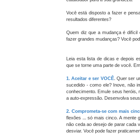
Você está disposto a fazer e pensa
resultados diferentes?
Quem diz que a mudança é difícil 
fazer grandes mudanças?
Você pode
Leia esta lista de dicas e depois 
que se torne uma parte de você.
Em 
1.
Aceitar e ser VOCÊ
.
Quer ser u
sucedido - como ele?
Inove, não i
conhecimento.
Emule seus heróis, 
a auto-expressão.
Desenvolva seus 
2.
Comprometa-se com mais cinc
flexões ... só mais cinco.
A mente gr
não ceda ao desejo de parar cada v
desviar.
Você pode fazer praticament