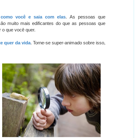
 como você e saia com elas
.
As pessoas que
ão muito mais edificantes do que as pessoas que
 o que você quer.
e quer da vida
.
Torne-se super-animado sobre isso,