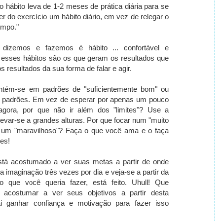
 hábito leva de 1-2 meses de prática diária para se
r do exercício um hábito diário, em vez de relegar o
empo."
dizemos e fazemos é hábito ... confortável e
e esses hábitos são os que geram os resultados que
 resultados da sua forma de falar e agir.
tém-se em padrões de "suficientemente bom" ou
 padrões.
Em vez de esperar por apenas um pouco
gora, por que não ir além dos "limites"?
Use a
evar-se a grandes alturas.
Por que focar num "muito
 um "maravilhoso"?
Faça o que você ama e o faça
es!
tá acostumado a ver suas metas a partir de onde
 imaginação três vezes por dia e veja-se a partir da
o que você queria fazer, está feito. Uhull
!
Que
acostumar a ver seus objetivos a partir desta
ai ganhar confiança e motivação para fazer isso