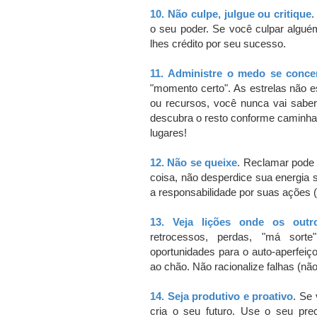
10.
Não culpe, julgue ou critique
o seu poder.
Se você culpar algué
lhes crédito por seu sucesso.
11.
Administre o medo se conce
"momento certo".
As estrelas não e
ou recursos, você nunca vai saber
descubra o resto conforme caminh
lugares!
12.
Não se queixe
.
Reclamar pode 
coisa, não desperdice sua energia 
a responsabilidade por suas ações (o
13.
Veja lições onde os out
retrocessos, perdas, "má sor
oportunidades para o auto-aperfei
ao chão.
Não racionalize falhas (não
14.
Seja produtivo e proativo
.
Se 
cria o seu futuro.
Use o seu pre