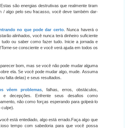
.
Estas são energias destrutivas que realmente tiram
m / algo pelo seu fracasso, você deve também dar-
ntrando no que pode dar certo
.
Nunca haverá o
starão alinhados, você nunca terá dinheiro suficiente
 tudo ou saber como fazer tudo. Inicie a jornada e
a
!
Torne-se consciente e você verá ajuda em todos os
parecer bom, mas se você não pode mudar alguma
sobre ela.
Se você pode mudar algo, mude.
Assuma
u falta delas) e seus resultados.
ros vêem problemas
, falhas, erros, obstáculos,
te" e decepções.
Enfrente seus desafios como
çoamento, não como forças esperando para golpeá-lo
 culpe).
você está entediado, algo está errado.
Faça algo que
cioso tempo com sabedoria para que você possa