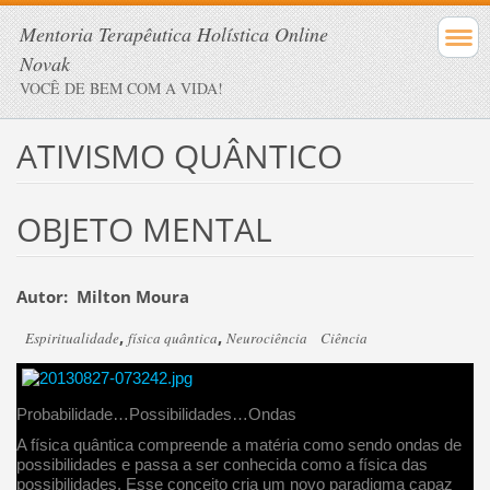
Mentoria Terapêutica Holística Online
Novak
VOCÊ DE BEM COM A VIDA!
ATIVISMO QUÂNTICO
OBJETO MENTAL
Autor: Milton Moura
,
,
Espiritualidade
física quântica
Neurociência
Ciência
Probabilidade…Possibilidades…Ondas
A física quântica compreende a matéria como sendo ondas de
possibilidades e passa a ser conhecida como a física das
possibilidades. Esse conceito cria um novo paradigma capaz