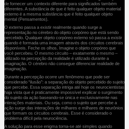
de fornecer um contexto diferente para significados também
diferentes. A substância de que é feito qualquer objeto material
externo é a mesma substância que é feito qualquer objeto
mental (Pensamentos).
O externo passa a existir realmente quando surge a
representação no cérebro do objeto corpóreo que está sendo
percebido. Qualquer objeto corpóreo externo só passa a existir
quando é formada uma imagem através dos circuitos cerebrais
disponíveis. Feche os olhos. Imagine o objeto corpóreo que
você percebeu. O mesmo circuito – exatamente o mesmo –
utilizado na percepção da realidade é utilizado durante a
imaginação. O cérebro não consegue diferenciar realidade de
imaginação.
Durante a percepção ocorre um fenômeno que pode ser
considerado “ilusão”: a separação do objeto percebido do sujeito
que percebe. Essa separação intriga até hoje os neurocientistas
haja vista que é praticamente impossível explicar o surgimento
do sujeito da ação baseando-se única e exclusivamente nas
interações materiais. Ou seja, como o sujeito que percebe a
ação surge das interações de milhares e milhares de neurônios
que formam os circuitos cerebrais. Esse é considerado o
problema difícil pela neurociência.
A solução para esse enigma torna-se até simples quando