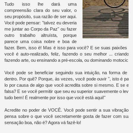
Tudo isso lhe dará uma
compreensão clara do seu valor, o
seu propósito, sua razão de ser aqui.
Você pode pensar: "talvez eu deveria
me juntar ao Corpo da Paz" ou fazer
outro trabalho altruísta, porque
parece uma coisa nobre e boa de
fazer. Bem, isso é! Mas é isso para você? E se suas paixões di
você é auto-realizado, feliz, fazendo o seu melhor ... criando
fazendo arte, ou ensinando a pré-escola, ou dominando motocicleta
Você pode se beneficiar seguindo sua intuição, na forma de 
dentro. Por quê? Porque, às vezes, você pode ouvir ", isto é par
lo por causa de algo que você acredita sobre si mesmo. E se es
falsa? E se você permitir que seu eu superior suavemente o leve 
tudo bem! É realmente por isso que você está aqui!"
Acredite no poder de VOCÊ. Você pode sentir a sua vibração 
pensa sobre o que você secretamente gosta de fazer com sua 
sensação boa, não é? Agora vá fazê-lo!