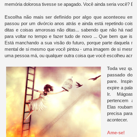
memória dolorosa tivesse se apagado. Você ainda seria você? É c
Escolha não mais ser definido por algo que aconteceu em 
passou por um divórcio anos atrás e ainda está repetindo coisa
ditas e coisas amorosas não ditas... sabendo que não há nada
para voltar no tempo e fazer tudo de novo ... Que bem que iss
Está manchando a sua visão do futuro, porque parte daquela 
mental de si mesmo que você pintou - uma imagem de si mesmo
uma pessoa má, ou qualquer outra coisa que você escolheu acredi
Toda vez que
passado dolo
pare.
Inspire 
expire a palavra
Ir. Mágoas
pertencem a 
Elas roubam-l
precisa para f
acontecer.
Ame-se!