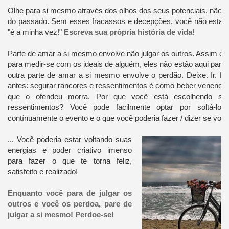
Olhe para si mesmo através dos olhos dos seus potenciais, não 
do passado. Sem esses fracassos e decepções, você não estaria 
"é a minha vez!"
Escreva sua própria história de vida!
Parte de amar a si mesmo envolve não julgar os outros. Assim c
para medir-se com os ideais de alguém, eles não estão aqui para
outra parte de amar a si mesmo envolve o perdão. Deixe. Ir. N
antes: segurar rancores e ressentimentos é como beber veneno e
que o ofendeu morra. Por que você está escolhendo seg
ressentimentos? Você pode facilmente optar por soltá-lo
contínuamente o evento e o que você poderia fazer / dizer se você
... Você poderia estar voltando suas
energias e poder criativo imenso
para fazer o que te torna feliz,
satisfeito e realizado!
Enquanto você para de julgar os
outros e você os perdoa, pare de
julgar a si mesmo! Perdoe-se!