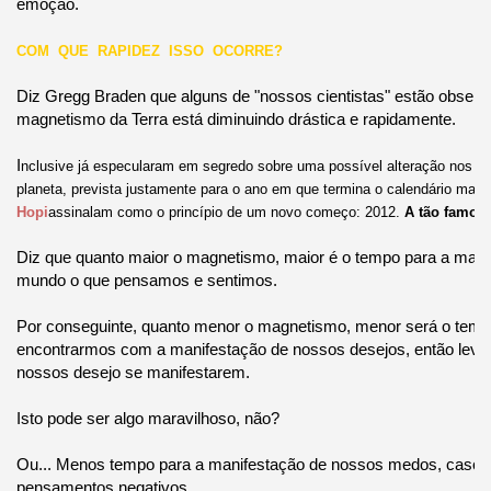
emoção.
COM QUE RAPIDEZ ISSO OCORRE?
Diz Gregg Braden que alguns de "nossos cientistas" estão obser
magnetismo da Terra está diminuindo drástica e rapidamente.
I
nclusive já especularam em segredo sobre uma possível alteração nos p
planeta, prevista justamente para o ano em que termina o calendário maia
Hopi
assinalam como o princípio de um novo começo: 2012.
A tão famosa
Diz que quanto maior o magnetismo, maior é o tempo para a mani
mundo o que pensamos e sentimos.
Por conseguinte, quanto menor o magnetismo, menor será o temp
encontrarmos com a manifestação de nossos desejos, então lev
nossos desejo se manifestarem.
Isto pode ser algo maravilhoso, não?
Ou... Menos tempo para a manifestação de nossos medos, cas
pensamentos negativos.