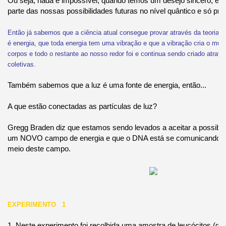
Ou seja, nada é impossível, quando temos um desejo sincero, est
parte das nossas possibilidades futuras no nível quântico e só pre
Então já sabemos que a ciência atual consegue provar através da teoria 
é energia,
que toda energia tem uma vibração e que a vibração cria o mun
corpos e todo o restante ao nosso redor foi e continua sendo criado atra
coletivas.
Também sabemos que a luz é uma fonte de energia, então...
A que estão conectadas as partículas de luz?
Gregg Braden diz que estamos sendo levados a aceitar a possibili
um NOVO campo de energia e que o DNA está se comunicando c
meio deste campo.
EXPERIMENTO 1
1. Neste experimento foi recolhida uma amostra de leucócitos (gl