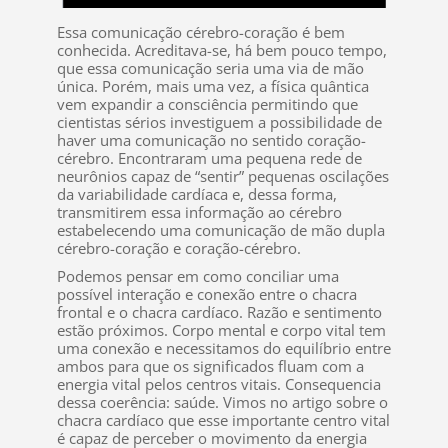
Essa comunicação cérebro-coração é bem
conhecida. Acreditava-se, há bem pouco tempo,
que essa comunicação seria uma via de mão
única. Porém, mais uma vez, a física quântica
vem expandir a consciência permitindo que
cientistas sérios investiguem a possibilidade de
haver uma comunicação no sentido coração-
cérebro. Encontraram uma pequena rede de
neurônios capaz de “sentir” pequenas oscilações
da variabilidade cardíaca e, dessa forma,
transmitirem essa informação ao cérebro
estabelecendo uma comunicação de mão dupla
cérebro-coração e coração-cérebro.
Podemos pensar em como conciliar uma
possível interação e conexão entre o chacra
frontal e o chacra cardíaco. Razão e sentimento
estão próximos. Corpo mental e corpo vital tem
uma conexão e necessitamos do equilíbrio entre
ambos para que os significados fluam com a
energia vital pelos centros vitais. Consequencia
dessa coerência: saúde. Vimos no artigo sobre o
chacra cardíaco que esse importante centro vital
é capaz de perceber o movimento da energia