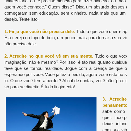
universitária" ou "é preciso dinheiro para fazer dinheiro" ou "não
quem você conhece." Quem disse? Diga um absurdo desses a mu
começaram sem educação, sem dinheiro, nada mais que um m
desejo. Tente isto:
1. Finja que você não precisa dele.
Tudo o que você quer é apen
É a cereja no topo do bolo, um pouco mais para tornar a sua vi
não precisa dele.
2. Acredite no que você vê em sua mente.
Tudo o que você q
imaginação, não é mesmo? Por isso, é tão real quanto qualquer o
teve que se tornou realidade. Jogue com a crença de que o q
esperando por você. Você já fez o pedido, agora você está no s
lo. O que você tem a perder? Afinal de contas, você não "precisa
só para se divertir. É tudo fingimento!
3. Acredite
pensamento
sabe como é 
quer. Incorpo
deixe infundi
com sua vibra