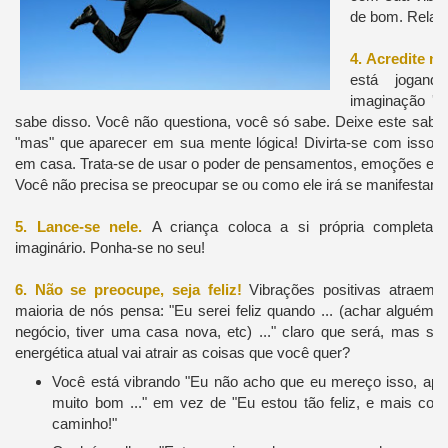
de bom. Relaxe 
4. Acredite no
está jogand
imaginação 't
sabe disso. Você não questiona, você só sabe. Deixe este saber
"mas" que aparecer em sua mente lógica! Divirta-se com isso e
em casa. Trata-se de usar o poder de pensamentos, emoções e s
Você não precisa se preocupar se ou como ele irá se manifestar. É
5. Lance-se nele.
A criança coloca a si própria complet
imaginário. Ponha-se no seu!
6. Não se preocupe, seja feliz!
Vibrações positivas atraem v
maioria de nós pensa: "Eu serei feliz quando ... (achar alguém e
negócio, tiver uma casa nova, etc) ..." claro que será, mas se
energética atual vai atrair as coisas que você quer?
Você está vibrando "Eu não acho que eu mereço isso, ape
muito bom ..." em vez de "Eu estou tão feliz, e mais coi
caminho!"