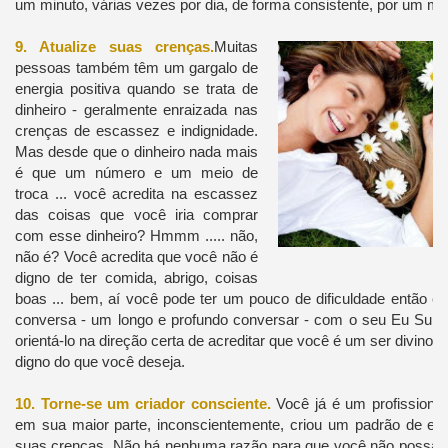
um minuto, várias vezes por dia, de forma consistente, por um m
9. Atualize suas crenças.
Muitas
pessoas também têm um gargalo de
energia positiva quando se trata de
dinheiro - geralmente enraizada nas
crenças de escassez e indignidade.
Mas desde que o dinheiro nada mais
é que um número e um meio de
troca ... você acredita na escassez
das coisas que você iria comprar
com esse dinheiro? Hmmm ..... não,
não é? Você acredita que você não é
digno de ter comida, abrigo, coisas
boas ... bem, aí você pode ter um pouco de dificuldade então e
conversa - um longo e profundo conversar - com o seu Eu Superi
orientá-lo na direção certa de acreditar que você é um ser divino 
digno do que você deseja.
10. Torne-se um criador consciente.
Você já é um profissional
em sua maior parte, inconscientemente, criou um padrão de e
suas crenças. Não há nenhuma razão para que você não possa cri