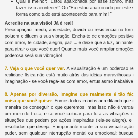
Qual é melhor: "Estou apaixonada por esse sonho, mas 
fazer isso acontecer!" Ou "Eu estou apaixonado por este so
forma como tudo está acontecendo para mim! "
Acredite na sua visão! Já é real!
Preocupação, medo, ansiedade, dúvida ou resistência na forma 
poluem e diluem a sua vibração. Encha-te de emoções positivas.
com amor, felicidade, alegria, paz ... e deixe que a luz, brilhante ir
para atrair o que você quer! Quanto mais você ampliar emoções p
poderosa será sua vibração!
7. Veja o que você quer ver.
A visualização é um poderoso refor
realidade física não está muito atrás das idéias maravilhosas 
imaginação - se você regá-las com amor, entusiasmo inabalável e 
8. Apenas por diversão, imagine que realmente é tão fácil
coisa que você quiser.
Fomos todos criados acreditando que o t
maneira de conseguir o que queremos, mas isso não é verdade
um meio de troca, e se você colocar para fora as vibrações cert
situações que pedem por ações inspiradas (leia-se alegre), e e
resultados que deseja. É importante manter a sua visualização 
puder, sem qualquer interrupção mental ou emocional: busque