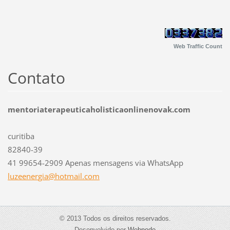
Web Traffic Count
Contato
mentoriaterapeuticaholisticaonlinenovak.com
curitiba
82840-39
41 99654-2909 Apenas mensagens via WhatsApp
luzeener
gia@hotm
ail.com
© 2013 Todos os direitos reservados.
Desenvolvido por
Webnode