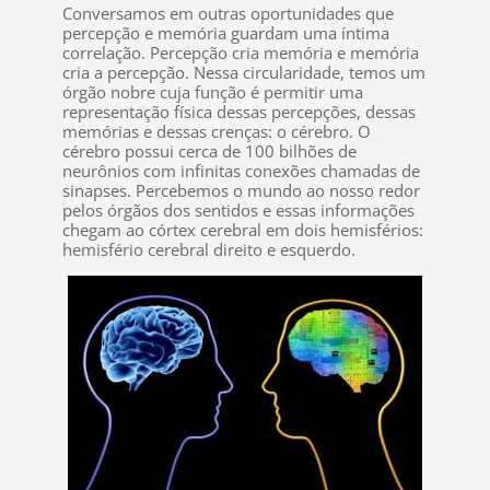
Conversamos em outras oportunidades que
percepção e memória guardam uma íntima
correlação. Percepção cria memória e memória
cria a percepção. Nessa circularidade, temos um
órgão nobre cuja função é permitir uma
representação física dessas percepções, dessas
memórias e dessas crenças: o cérebro. O
cérebro possui cerca de 100 bilhões de
neurônios com infinitas conexões chamadas de
sinapses. Percebemos o mundo ao nosso redor
pelos órgãos dos sentidos e essas informações
chegam ao córtex cerebral em dois hemisférios:
hemisfério cerebral direito e esquerdo.