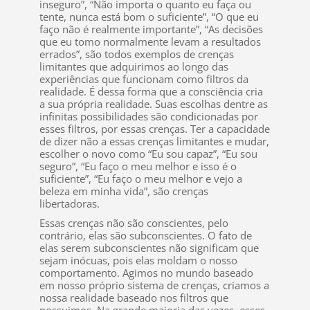
inseguro”, “Não importa o quanto eu faça ou
tente, nunca está bom o suficiente”, “O que eu
faço não é realmente importante”, “As decisões
que eu tomo normalmente levam a resultados
errados”, são todos exemplos de crenças
limitantes que adquirimos ao longo das
experiências que funcionam como filtros da
realidade. É dessa forma que a consciência cria
a sua própria realidade. Suas escolhas dentre as
infinitas possibilidades são condicionadas por
esses filtros, por essas crenças. Ter a capacidade
de dizer não a essas crenças limitantes e mudar,
escolher o novo como “Eu sou capaz”, “Eu sou
seguro”, “Eu faço o meu melhor e isso é o
suficiente”, “Eu faço o meu melhor e vejo a
beleza em minha vida”, são crenças
libertadoras.
Essas crenças não são conscientes, pelo
contrário, elas são subconscientes. O fato de
elas serem subconscientes não significam que
sejam inócuas, pois elas moldam o nosso
comportamento. Agimos no mundo baseado
em nosso próprio sistema de crenças, criamos a
nossa realidade baseado nos filtros que
possuimos. Na grande maioria das vezes, esses