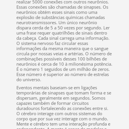
realizar 5000 conexões com outros neurônios.
Essas conexões são chamadas de sinapses. Os
neurônios obtém esses sinais como uma
explosão de substâncias químicas chamadas
neurotransmissores. Um único neurônio
dispara cerda de 5 a 50 vezes por segundo. Ler
uma frase requer quatrilhões de sinais dentro
da cabeça. Cada sinal carrega uma informação.
O sistema nervoso faz circular essas
informações da mesma maneira que o sangue
circula por nossas veias e artérias. O número de
combinações possíveis desses 100 bilhões de
neurônios é cerca de 10 à milionésima potência.
É o número 1 seguidos de um milhão de zeros.
Esse número é superior ao número de estrelas
do universo.
Eventos mentais baseiam-se em ligações
temporárias de sinapses que tomam forma e se
dispersam, geralmente em segundos. Somos
capazes também de formar circuitos
duradouros fortalecendo as conexões entre si.
O cérebro interage com outros sistemas do
corpo que por sua vez interage com o mundo.
Mente e cérebro tem uma interação profunda e
codependente. A mente é capaz de modelar o