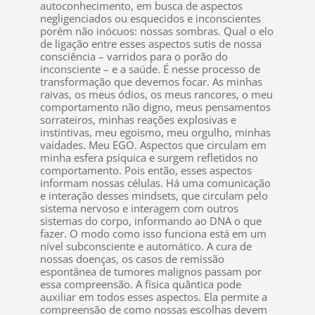
autoconhecimento, em busca de aspectos
negligenciados ou esquecidos e inconscientes
porém não inócuos: nossas sombras. Qual o elo
de ligação entre esses aspectos sutis de nossa
consciência – varridos para o porão do
inconsciente – e a saúde. É nesse processo de
transformação que devemos focar. As minhas
raivas, os meus ódios, os meus rancores, o meu
comportamento não digno, meus pensamentos
sorrateiros, minhas reações explosivas e
instintivas, meu egoismo, meu orgulho, minhas
vaidades. Meu EGO. Aspectos que circulam em
minha esfera psíquica e surgem refletidos no
comportamento. Pois então, esses aspectos
informam nossas células. Há uma comunicação
e interação desses mindsets, que circulam pelo
sistema nervoso e interagem com outros
sistemas do corpo, informando ao DNA o que
fazer. O modo como isso funciona está em um
nível subconsciente e automático. A cura de
nossas doenças, os casos de remissão
espontânea de tumores malignos passam por
essa compreensão. A física quântica pode
auxiliar em todos esses aspectos. Ela permite a
compreensão de como nossas escolhas devem