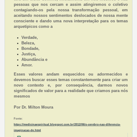
pessoas que nos cercam e assim atingiremos o coletivo
contagiando-os pela nossa transformação pessoal, em
aceitando nossos sentimentos deslocados de nossa mente
consciente e dando uma nova interpretação para os temas
arquetipicos como a
Verdade,
Beleza,
Bondade,
Justiça,
Abundância e
Amor.
Esses valores andam esquecidos ou adormecidos e
devemos buscar esses temas constantemente para criar um
novo contexto e, por consequência, darmos novos
significados de valor para a realidade que criamos para nós
mesmos
Por Dr. Milton Moura
Fonte:
https://medicinaespiritual.blogspot.com.br/2012/06/o-cerebro-nao-diferencia-
imaginacao-de.html