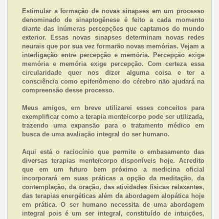
Estimular a formação de novas sinapses em um processo
denominado de sinaptogênese é feito a cada momento
diante das inúmeras percepções que captamos do mundo
exterior. Essas novas sinapses determinam novas redes
neurais que por sua vez formarão novas memórias. Vejam a
interligação entre percepção e memória. Percepção exige
memória e memória exige percepção. Com certeza essa
circularidade quer nos dizer alguma coisa e ter a
consciência como epifenômeno do cérebro não ajudará na
compreensão desse processo.
Meus amigos, em breve utilizarei esses conceitos para
exemplificar como a terapia mente/corpo pode ser utilizada,
trazendo uma expansão para o tratamento médico em
busca de uma avaliação integral do ser humano.
Aqui está o raciocínio que permite o embasamento das
diversas terapias mente/corpo disponíveis hoje. Acredito
que em um futuro bem próximo a medicina oficial
incorporará em suas práticas a opção da meditação, da
contemplação, da oração, das atividades físicas relaxantes,
das terapias energéticas além da abordagem alopática hoje
em prática. O ser humano necessita de uma abordagem
integral pois é um ser integral, constituído de intuições,