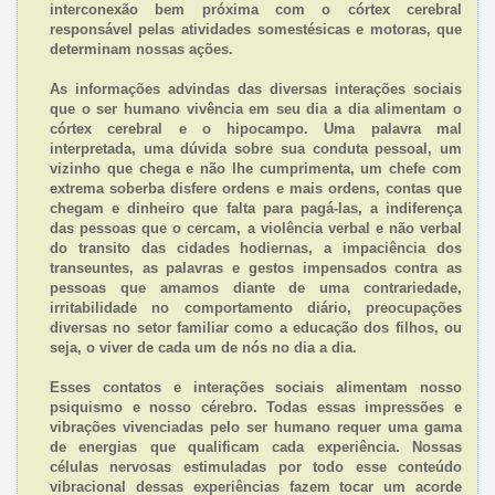
interconexão bem próxima com o córtex cerebral
responsável pelas atividades somestésicas e motoras, que
determinam nossas ações.
As informações advindas das diversas interações sociais
que o ser humano vivência em seu dia a dia alimentam o
córtex cerebral e o hipocampo. Uma palavra mal
interpretada, uma dúvida sobre sua conduta pessoal, um
vizinho que chega e não lhe cumprimenta, um chefe com
extrema soberba disfere ordens e mais ordens, contas que
chegam e dinheiro que falta para pagá-las, a indiferença
das pessoas que o cercam, a violência verbal e não verbal
do transito das cidades hodiernas, a impaciência dos
transeuntes, as palavras e gestos impensados contra as
pessoas que amamos diante de uma contrariedade,
irritabilidade no comportamento diário, preocupações
diversas no setor familiar como a educação dos filhos, ou
seja, o viver de cada um de nós no dia a dia.
Esses contatos e interações sociais alimentam nosso
psiquismo e nosso cérebro. Todas essas impressões e
vibrações vivenciadas pelo ser humano requer uma gama
de energias que qualificam cada experiência. Nossas
células nervosas estimuladas por todo esse conteúdo
vibracional dessas experiências fazem tocar um acorde