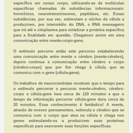
específico em nosso corpo, utilizando-se de moléculas
especificas chamadas de substâncias informacionais:
hormônios, neurotransmissores, peptídeos, etc. Essas
substâncias, por sua vez, estimulam o núcleo da célula a
produzirem, por intermédio do DNA, o RNA mensageiro
que irá até o citoplasma para sintetizar a proteína especifica
para a finalidade em questão. Chegamos assim em uma
comunicação entre mente-corpo-gene.
O estímulo percorre então este percurso estabelecendo
uma comunicação entre mente e cérebro (mente-cérebro),
depois continua a comunicação entre cérebro e corpo
(cérebro-corpo) que por fim chega à célula que se
comunica com o gene (célula-gene).
Os trabalhos de neurocientistas mostram que o tempo para
o estímulo percorrer o percurso mente-cérebro, cérebro-
corpo e célula-gene leva cerca de 120 minutos e que o
tempo da informação percorrer célula-gene dura cerca de
20 minutos. Esse conhecimento é fantástico! A mente,
através de nossos pensamentos, estimula o cérebro que se
comunica com o corpo que atua na célula e chega nos
genes estimulando-os a produzirem suas proteínas
especificas para exercerem suas funções específicas.