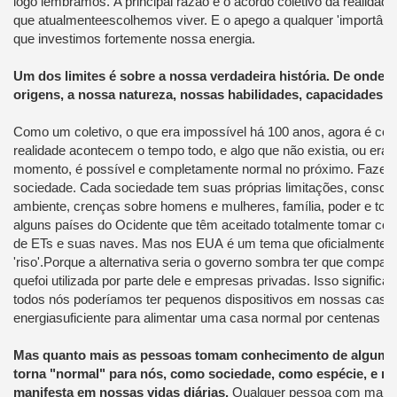
logo lembramos
.
A principal razão é
o
acordo
coletivo da
realidade
que
atualmente
escolhemos
viver.
E o apego
a qualquer
'
importânc
que
investimos fortemente
nossa energia.
Um dos limites
é sobre
a nossa verdadeira
história.
De onde v
origens
,
a nossa natureza
,
nossas habilidades
, capacidades e
Como
um coletivo,
o que era impossível
há 100 anos,
agora é c
realidade
acontecem o tempo todo
, e algo que
não existia,
ou
era 
momento
,
é possível e
completamente normal
no próximo
.
Fazem
sociedade.
Cada sociedade
tem suas
próprias limitações
, consciê
ambiente,
crenças sobre
homens e mulheres,
família
, poder e
todo
alguns
países do
Ocidente que têm
aceitado
totalmente
tomar con
de
ETs
e suas naves
.
Mas
nos EUA
é
um tema que
oficialmente
é
'riso'
.
Porque a alternativa
seria o
governo
sombra
ter que comparti
que
foi utilizada
por parte dele
e
empresas privadas.
Isso significar
todos nós poderíamos
ter
pequenos dispositivos
em nossas casa
energia
suficiente para alimentar
uma casa normal
por centenas d
Mas
quanto mais as pessoas
tomam conhecimento
de alguma
torna
"normal"
para nós
, como sociedade,
como espécie,
e ma
manifesta
em nossas vidas diárias
.
Qualquer pessoa com mais