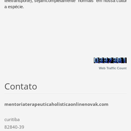
teletransporte
), sejam
completamente
"
normais "
em nossa cultura
a
espécie.
Web Traffic Count
Contato
mentoriaterapeuticaholisticaonlinenovak.com
curitiba
82840-39