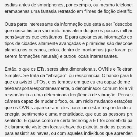
os
dias antes de
smartphones
, por exemplo, ou mesmo
telefones 
eram
apenas uma fantasia
retratado em
filmes de ficção científica
.
Outra
parte interessante
da informação
que está a ser
"descoberta
que
nossa história
vai muito
mais além do que os
poucos milhares
pensávamos que
existíamos.
E para apoiar
essa informação
como
tipos de
cidades
altamente avançadas
e pirâmides
são
descobert
planeta
,
nos
oceanos
, pólos,
dentro de montanhas
(que
foram pens
serem
formações naturais
)
e outros locais
interessantes.
Então, o que
os ETs
, seres ultra dimensionais,
OVNIs e
Teletransp
Simples
. Se trata da
"
vibração"
,
ou
ressonância.
Olhando para trás
que
eu avistei
UFOs,
e os tempos
em que eu era
capaz de me
teletransportar
espontaneamente
, o denominador comum
foi
a vibr
ressonância
a uma determinada
freqüência de vibração
.
Pense ni
câmera capaz de
mudar
o foco,
ou um rádio
mudando
estações
.
que
os OVNIs
apareceram
, eles pareciam
estar respondendo a
u
energia,
sentimento e
uma mentalidade
, que eu
e as pessoas
pres
sentindo.
É quase como
se
certa tecnologia
ET
foi concebida para
é claramente visto
em
locais-chave
do planeta
, onde as pessoas
para
assistir
as naves,
ou
com
aqueles indivíduos
que aprendera