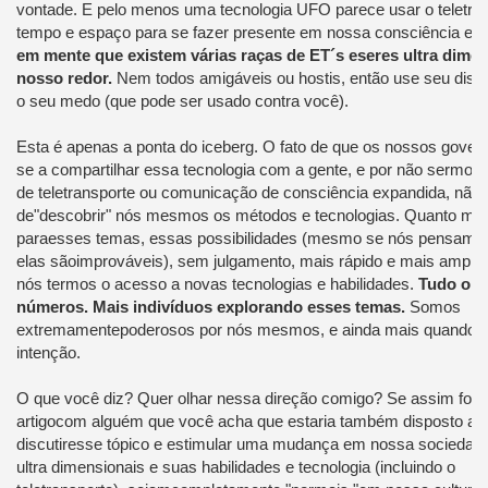
vontade.
E
pelo menos uma
tecnologia
UFO
parece usar
o teletra
tempo e
espaço
para se fazer
presente em
nossa consciência
em
em mente que
existem várias
raças de
ET´s
e
seres ultra dimen
nosso
redor.
Nem todos
amigáveis
ou
hostis
, então use seu
disc
o seu
medo
(que pode
ser usado contra você
).
Esta é apenas
a ponta do
iceberg.
O fato de que
os nossos gover
se
a compartilhar
essa tecnologia
com a gente,
e por
não
sermos
de
teletransporte
ou comunicação
de consciência expandida
, não
de
"descobrir
"
nós mesmos os métodos
e tecnologias
.
Quanto mai
para
esses temas
, essas
possibilidades (
mesmo se
nós pensamo
elas
são
improváveis
),
sem julgamento
, mais rápido
e mais amplo
nós termos o acesso
a novas tecnologias e
habilidades.
Tudo o q
números
.
Mais
indivíduos explorando esses temas
.
Somos
extremamente
poderosos
por nós mesmos,
e
ainda mais quando
intenção.
O que você diz
?
Quer olhar
nessa direção
comigo?
Se assim for
,
artigo
com alguém que
você acha que estaria
também
disposto a
s
discutir
esse tópico
e
estimular
uma mudança em nossa
sociedad
ultra dimensionais
e suas
habilidades e
tecnologia (incluindo
o