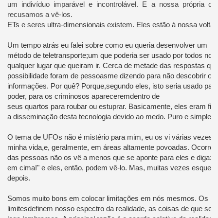
um indivíduo
imparável e
incontrolável.
E a nossa
própria ce
recusamos a
vê-los.
ETs
e
seres
ultra-dimensionais
existem.
Eles
estão à nossa volta
.
Um tempo atrás
eu falei sobre como
eu queria
desenvolver um
método
de
teletransporte
;
um que
poderia ser usado por
todos no p
qualquer lugar que
queiram ir.
Cerca de metade das
respostas que
possibilidade
foram de pessoas
me dizendo para não
descobrir
ou 
informações.
Por quê?
Porque,
segundo eles,
isto
seria usado par
poder
,
para os criminosos
aparecerem
dentro de
seus
quartos
para
roubar
ou
estuprar
.
Basicamente,
eles eram
fir
a
disseminação
desta tecnologia
devido ao medo
.
Puro e simples
O tema de
UFOs não é mistério para mim
, eu os vi
várias
vezes
a
minha
vida,
e, geralmente,
em áreas altamente
povoadas.
Ocorreu
das
pessoas não
os
vê
a menos que se
aponte
para eles e
diga: "
em cima
!"
e eles
, então,
podem vê-lo.
Mas, muitas vezes
esquec
depois.
Somos muito bons em colocar limitações em nós mesmos
.
Os no
limites
definem
nosso espectro
da realidade,
as coisas de que so