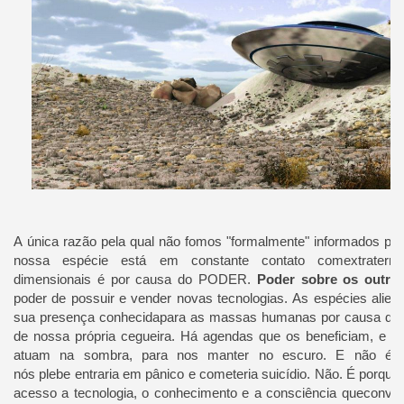
A
única razão pela qual
não fomos
"
formalmente
" informados
pel
nossa espécie
está em constante contato
com
extraterr
dimensionais
é por causa do
PODER.
Poder sobre os outro
poder
de possuir e
vender
novas tecnologias.
As
espécies
alien
sua
presença
conhecida
para as massas
humanas
por causa de
de nossa própria
cegueira.
Há
agendas
que
os beneficiam
,
e
a
atuam na
sombra
,
para nos manter
no escuro.
E não é
nós
plebe
entraria em pânico
e cometeria suicídio
.
Não
.
É
porquê
acesso a
tecnologia
, o conhecimento e a
consciência que
conver