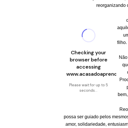
reorganizando o
aquil
um
filho
Não 
qu
Proc
bem, 
Reo
possa ser guiado pelos mesmos 
amor, solidariedade, entusiasm