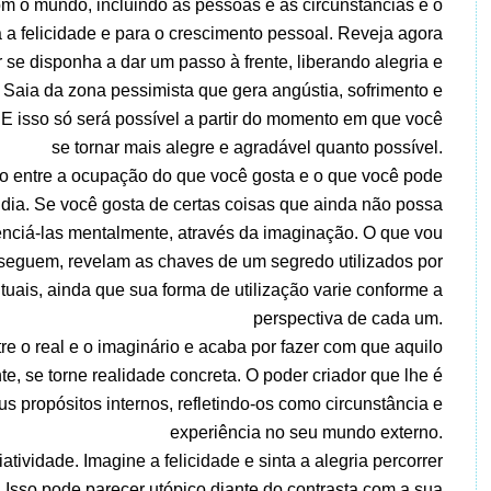
om o mundo, incluindo as pessoas e as circunstâncias é o
a a felicidade e para o crescimento pessoal. Reveja agora
 se disponha a dar um passo à frente, liberando alegria e
Saia da zona pessimista que gera angústia, sofrimento e
z. E isso só será possível a partir do momento em que você
se tornar mais alegre e agradável quanto possível.
o entre a ocupação do que você gosta e o que você pode
dia. Se você gosta de certas coisas que ainda não possa
venciá-las mentalmente, através da imaginação. O que vou
e seguem, revelam as chaves de um segredo utilizados por
uais, ainda que sua forma de utilização varie conforme a
perspectiva de cada um.
re o real e o imaginário e acaba por fazer com que aquilo
e, se torne realidade concreta. O poder criador que lhe é
us propósitos internos, refletindo-os como circunstância e
experiência no seu mundo externo.
atividade. Imagine a felicidade e sinta a alegria percorrer
 Isso pode parecer utópico diante do contrasta com a sua