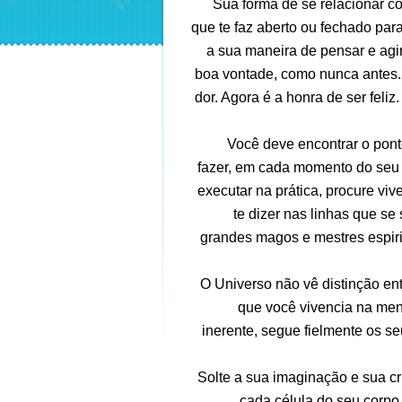
Sua forma de se relacionar c
que te faz aberto ou fechado par
a sua maneira de pensar e agir
boa vontade, como nunca antes. 
dor. Agora é a honra de ser feli
Você deve encontrar o pont
fazer, em cada momento do seu 
executar na prática, procure vi
te dizer nas linhas que s
grandes magos e mestres espirit
O Universo não vê distinção ent
que você vivencia na ment
inerente, segue fielmente os se
Solte a sua imaginação e sua cri
cada célula do seu corpo.