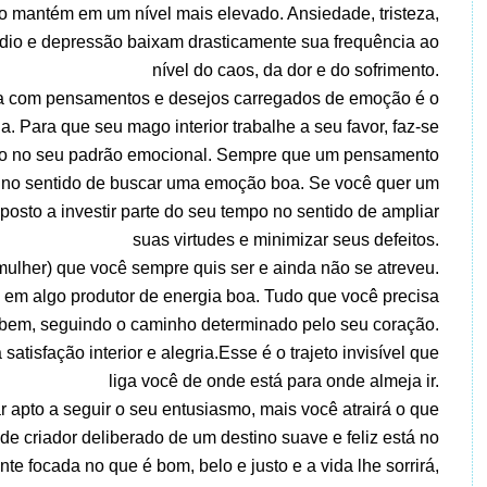
 o mantém em um nível mais elevado. Ansiedade, tristeza,
édio e depressão baixam drasticamente sua frequência ao
nível do caos, da dor e do sofrimento.
ria com pensamentos e desejos carregados de emoção é o
. Para que seu mago interior trabalhe a seu favor, faz-se
o no seu padrão emocional. Sempre que um pensamento
rço no sentido de buscar uma emoção boa. Se você quer um
sposto a investir parte do seu tempo no sentido de ampliar
suas virtudes e minimizar seus defeitos.
mulher) que você sempre quis ser e ainda não se atreveu.
 em algo produtor de energia boa. Tudo que você precisa
se bem, seguindo o caminho determinado pelo seu coração.
atisfação interior e alegria.Esse é o trajeto invisível que
liga você de onde está para onde almeja ir.
 apto a seguir o seu entusiasmo, mais você atrairá o que
de criador deliberado de um destino suave e feliz está no
 focada no que é bom, belo e justo e a vida lhe sorrirá,