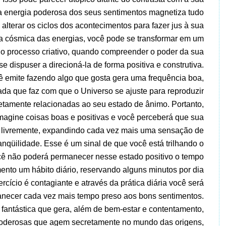
 a energia poderosa dos seus sentimentos magnetiza tudo
 alterar os ciclos dos acontecimentos para fazer jus à sua
a cósmica das energias, você pode se transformar em um
o processo criativo, quando compreender o poder da sua
e dispuser a direcioná-la de forma positiva e construtiva.
ê emite fazendo algo que gosta gera uma frequência boa,
ada que faz com que o Universo se ajuste para reproduzir
retamente relacionadas ao seu estado de ânimo. Portanto,
magine coisas boas e positivas e você perceberá que sua
s livremente, expandindo cada vez mais uma sensação de
tranqüilidade. Esse é um sinal de que você está trilhando o
cê não poderá permanecer nesse estado positivo o tempo
nto um hábito diário, reservando alguns minutos por dia
rcício é contagiante e através da prática diária você será
anecer cada vez mais tempo preso aos bons sentimentos.
 fantástica que gera, além de bem-estar e contentamento,
 poderosas que agem secretamente no mundo das origens,