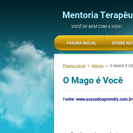
Mentoria Terapêut
VOCÊ DE BEM COM A VIDA!
PÁGINA INICIAL
SOBRE NÓ
Página Inicial
>
Artigos
>
O MAGO É VO
O Mago é Você
F
onte: www.acasadoaprendiz.com.br