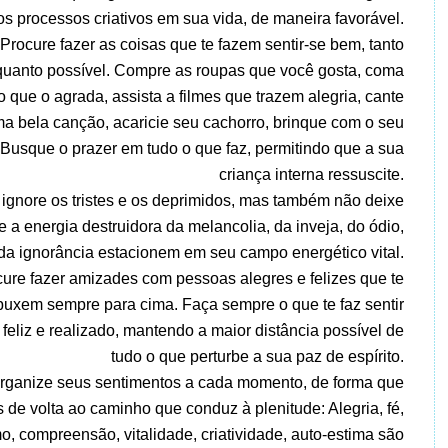
s processos criativos em sua vida, de maneira favorável.
Procure fazer as coisas que te fazem sentir-se bem, tanto
quanto possível. Compre as roupas que você gosta, coma
o que o agrada, assista a filmes que trazem alegria, cante
a bela canção, acaricie seu cachorro, brinque com o seu
. Busque o prazer em tudo o que faz, permitindo que a sua
criança interna ressuscite.
ignore os tristes e os deprimidos, mas também não deixe
e a energia destruidora da melancolia, da inveja, do ódio,
da ignorância estacionem em seu campo energético vital.
ure fazer amizades com pessoas alegres e felizes que te
puxem sempre para cima. Faça sempre o que te faz sentir
feliz e realizado, mantendo a maior distância possível de
tudo o que perturbe a sua paz de espírito.
rganize seus sentimentos a cada momento, de forma que
de volta ao caminho que conduz à plenitude: Alegria, fé,
o, compreensão, vitalidade, criatividade, auto-estima são