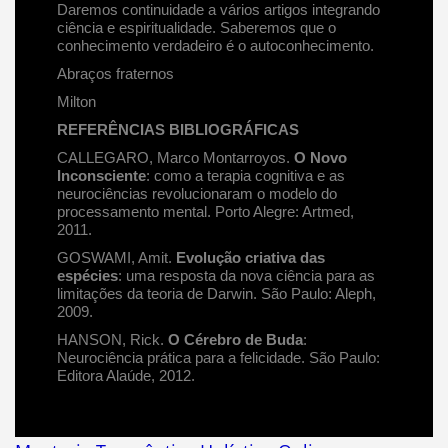
Daremos continuidade a vários artigos integrando
ciência e espiritualidade. Saberemos que o
conhecimento verdadeiro é o autoconhecimento.
Abraços fraternos
Milton
REFERÊNCIAS BIBLIOGRÁFICAS
CALLEGARO, Marco Montarroyos.
O Novo
Inconsciente
: como a terapia cognitiva e as
neurociências revolucionaram o modelo do
processamento mental. Porto Alegre: Artmed,
2011.
GOSWAMI, Amit.
Evolução criativa das
espécies
: uma resposta da nova ciência para as
limitações da teoria de Darwin. São Paulo: Aleph,
2009.
HANSON, Rick.
O Cérebro de Buda
:
Neurociência prática para a felicidade. São Paulo:
Editora Alaúde, 2012.