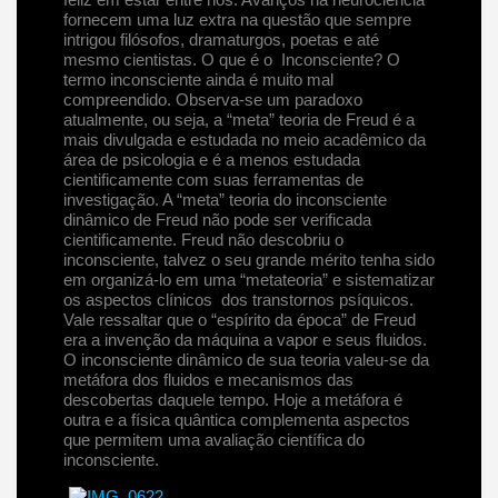
fornecem uma luz extra na questão que sempre
intrigou filósofos, dramaturgos, poetas e até
mesmo cientistas. O que é o Inconsciente? O
termo inconsciente ainda é muito mal
compreendido. Observa-se um paradoxo
atualmente, ou seja, a “meta” teoria de Freud é a
mais divulgada e estudada no meio acadêmico da
área de psicologia e é a menos estudada
cientificamente com suas ferramentas de
investigação. A “meta” teoria do inconsciente
dinâmico de Freud não pode ser verificada
cientificamente. Freud não descobriu o
inconsciente, talvez o seu grande mérito tenha sido
em organizá-lo em uma “metateoria” e sistematizar
os aspectos clínicos dos transtornos psíquicos.
Vale ressaltar que o “espírito da época” de Freud
era a invenção da máquina a vapor e seus fluidos.
O inconsciente dinâmico de sua teoria valeu-se da
metáfora dos fluidos e mecanismos das
descobertas daquele tempo. Hoje a metáfora é
outra e a física quântica complementa aspectos
que permitem uma avaliação científica do
inconsciente.