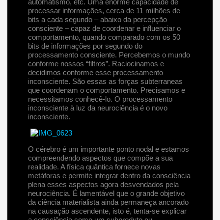
automatismo, etc. Uma enorme capacidade de
processar informações, cerca de 11 milhões de
bits a cada segundo – abaixo da percepção
consciente – capaz de coordenar e influenciar o
comportamento, quando comparado com os 50
bits de informações por segundo do
processamento consciente. Percebemos o mundo
conforme nossos “filtros”. Raciocinamos e
decidimos conforme esse processamento
inconsciente. São essas as forças subterraneas
que coordenam o comportamento. Precisamos e
necessitamos conhecê-lo. O processamento
inconsciente à luz da neurociência é o novo
inconsciente.
O cérebro é um importante ponto nodal e estamos
compreendendo aspectos que compõe a sua
realidade. A física quântica fornece novas
metáforas e permite integrar dentro da consciência
plena esses aspectos agora desvendados pela
neurociência. É lamentável que o grande objetivo
da ciência materialista ainda permaneça ancorado
na causação ascendente, isto é, tenta-se explicar
a consciência como um subproduto ou