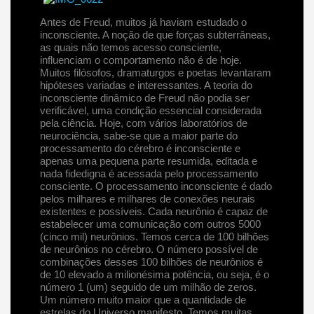
Antes de Freud, muitos já haviam estudado o
inconsciente. A noção de que forças subterrâneas,
as quais não temos acesso consciente,
influenciam o comportamento não é de hoje.
Muitos filósofos, dramaturgos e poetas levantaram
hipóteses variadas e interessantes. A teoria do
inconsciente dinâmico de Freud não podia ser
verificável, uma condição essencial considerada
pela ciência. Hoje, com vários laboratórios de
neurociência, sabe-se que a maior parte do
processamento do cérebro é inconsciente e
apenas uma pequena parte resumida, editada e
nada fidedigna é acessada pelo processamento
consciente. O processamento inconsciente é dado
pelos milhares e milhares de conexões neurais
existentes e possíveis. Cada neurônio é capaz de
estabelecer uma comunicação com outros 5000
(cinco mil) neurônios. Temos cerca de 100 bilhões
de neurônios no cérebro. O número possível de
combinações desses 100 bilhões de neurônios é
de 10 elevado a milionésima potência, ou seja, é o
número 1 (um) seguido de um milhão de zeros.
Um número muito maior que a quantidade de
estrelas do Universo manifesto. Temos muitas