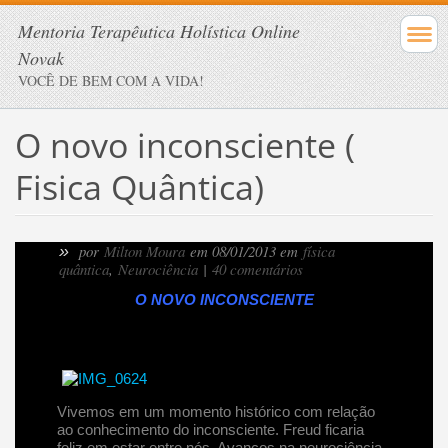
Mentoria Terapêutica Holística Online
Novak
VOCÊ DE BEM COM A VIDA!
O novo inconsciente (
Fisica Quântica)
»
por
Milton Moura
em 08/01/2013 em
física
quântica
,
Neurociência
|
40 comentários
O NOVO INCONSCIENTE
Vivemos em um momento histórico com relação
ao conhecimento do inconsciente. Freud ficaria
feliz em estar entre nós. Avanços na neurociência