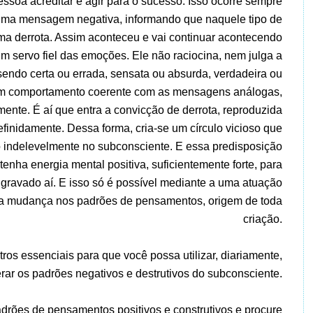
ssoa acreditar e agir para o sucesso. Isso ocorre sempre
uma mensagem negativa, informando que naquele tipo de
 uma derrota. Assim aconteceu e vai continuar acontecendo
m servo fiel das emoções. Ele não raciocina, nem julga a
endo certa ou errada, sensata ou absurda, verdadeira ou
ir um comportamento coerente com as mensagens análogas,
nte. É aí que entra a convicção de derrota, reproduzida
finidamente. Dessa forma, cria-se um círculo vicioso que
o indelevelmente no subconsciente. E essa predisposição
enha energia mental positiva, suficientemente forte, para
o gravado aí. E isso só é possível mediante a uma atuação
o a mudança nos padrões de pensamentos, origem de toda
criação.
tros essenciais para que você possa utilizar, diariamente,
erar os padrões negativos e destrutivos do subconsciente.
padrões de pensamentos positivos e construtivos e procure