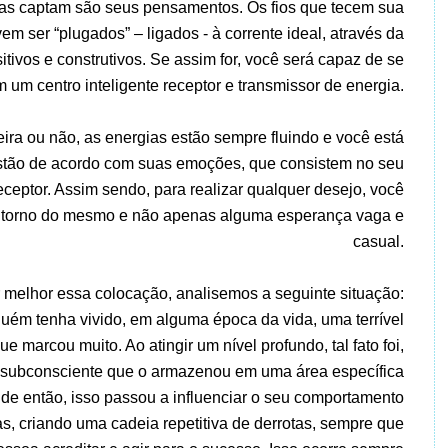
ue as captam são seus pensamentos. Os fios que tecem sua
em ser “plugados” – ligados - à corrente ideal, através da
ivos e construtivos. Se assim for, você será capaz de se
m um centro inteligente receptor e transmissor de energia.
ira ou não, as energias estão sempre fluindo e você está
stão de acordo com suas emoções, que consistem no seu
eceptor. Assim sendo, para realizar qualquer desejo, você
m torno do mesmo e não apenas alguma esperança vaga e
casual.
 melhor essa colocação, analisemos a seguinte situação:
ém tenha vivido, em alguma época da vida, uma terrível
e marcou muito. Ao atingir um nível profundo, tal fato foi,
o subconsciente que o armazenou em uma área específica
r de então, isso passou a influenciar o seu comportamento
as, criando uma cadeia repetitiva de derrotas, sempre que