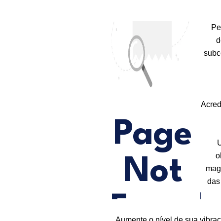
Pe
d
subc
Acred
U
o
magn
das
Aumente o nível de sua vibraç