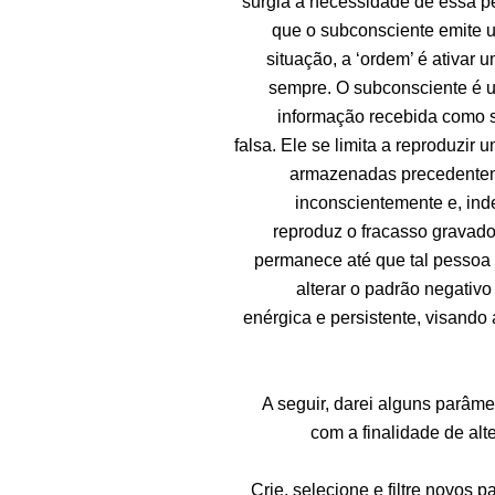
surgia a necessidade de essa pe
que o subconsciente emite 
situação, a ‘ordem’ é ativar
sempre. O subconsciente é u
informação recebida como s
falsa. Ele se limita a reproduz
armazenadas precedenteme
inconscientemente e, inde
reproduz o fracasso gravad
permanece até que tal pessoa t
alterar o padrão negativ
enérgica e persistente, visand
A seguir, darei alguns parâme
com a finalidade de alt
Crie, selecione e filtre novos 