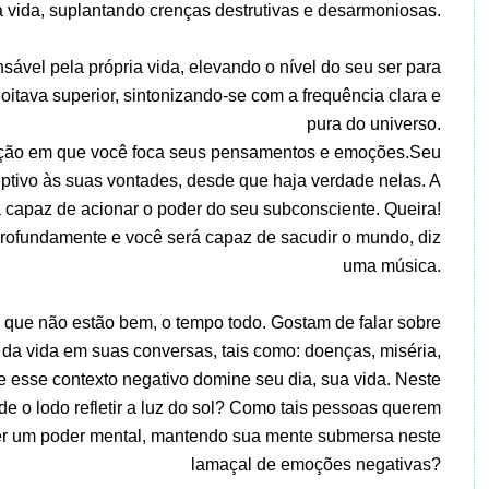
a vida, suplantando crenças destrutivas e desarmoniosas.
sável pela própria vida, elevando o nível do seu ser para
itava superior, sintonizando-se com a frequência clara e
pura do universo.
ção em que você foca seus pensamentos e emoções.Seu
ptivo às suas vontades, desde que haja verdade nelas. A
a capaz de acionar o poder do seu subconsciente. Queira!
profundamente e você será capaz de sacudir o mundo, diz
uma música.
 que não estão bem, o tempo todo. Gostam de falar sobre
 da vida em suas conversas, tais como: doenças, miséria,
e esse contexto negativo domine seu dia, sua vida. Neste
de o lodo refletir a luz do sol? Como tais pessoas querem
er um poder mental, mantendo sua mente submersa neste
lamaçal de emoções negativas?