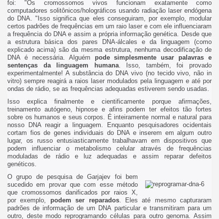
foi: "Os cromossomos vivos funcionam exatamente como
computadores solitônicos/holográficos usando radiação laser endógena
do DNA. "Isso significa que eles conseguiram, por exemplo, modular
certos padrões de frequências em um raio laser e com ele influenciaram
a frequência do DNA e assim a própria informação genética. Desde que
a estrutura básica dos pares DNA-álcales e da linguagem (como
explicado acima) são da mesma estrutura, nenhuma decodificação de
DNA é necessária. Alguém
pode simplesmente usar palavras e
sentenças da linguagem humana
. Isso, também, foi provado
experimentalmente! A substância do DNA vivo (no tecido vivo, não in
vitro) sempre reagirá a raios laser modulados pela linguagem e até por
ondas de rádio, se as frequências adequadas estiverem sendo usadas.
Isso explica finalmente e cientificamente porque afirmações,
treinamento autógeno, hipnose e afins podem ter efeitos tão fortes
sobre os humanos e seus corpos. É inteiramente normal e natural para
nosso DNA reagir a linguagem. Enquanto pesquisadores ocidentais
cortam fios de genes individuais do DNA e inserem em algum outro
lugar, os russo entusiasticamente trabalhavam em dispositivos que
podem influenciar o metabolismo celular através de frequências
moduladas de rádio e luz adequadas e assim reparar defeitos
genéticos.
O grupo de pesquisa de Garjajev foi bem
sucedido em provar que com esse método
que cromossomos danificados por raios X,
por exemplo,
podem ser reparados
. Eles até mesmo capturaram
padrões de informação de um DNA particular e transmitiram para um
outro, deste modo reprogramando células para outro genoma. Assim