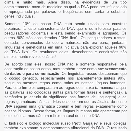
clima e muito mais. Além disso, há evidências de um tipo
completamente novo de medicina na qual o DNA pode ser influenciado
e reprogramado por palavras e frequências sem cortar e substituir
genes individuais.
Somente 10% do nosso DNA está sendo usado para construir
proteínas. É este sub-sistema de DNA que é de interesse para os
pesquisadores ocidentais e está sendo examinado e agrupado. Os
outros 90% são considerados "DNA lixo". Os pesquisadores russos,
contudo, convencidos de que a natureza não era burra, juntaram
linguístas e geneticistas em uma iniciativa para explorar aqueles 90%
de "DNA lixo". Os resultados deles, descobertas e conclusões são
simplesmente revolucionárias!
De acordo com eles, nosso DNA não é somente responsável pela
construção de nosso corpo, mas também serve como
armazenamento
de dados e para comunicação
. Os linguístas russos descobriram que
o código genético, especialmente nos aparentemente inúteis 90%,
segue as mesmas regras como todas as nossas línguas humanas.
Para este fim eles compararam as regras de sintaxe (a maneira na qual
as palavras são colocadas juntas para formar frases e sentenças), a
semântica (o estudo do significado nas formas de linguagem) e as
regras gramaticais básicas. Eles descobriram que os álcales de nosso
DNA seguem uma gramática comum e tem regras exatamente como
nossos idiomas. Dessa forma, as línguas humanas não apareceram por
coincidência, mas são um reflexo natural de nosso DNA.
O biofísico e biólogo molecular russo
Pjotr Garjajev
e seus colegas
também exploraram o comportamento vibracional do DNA. O resultado