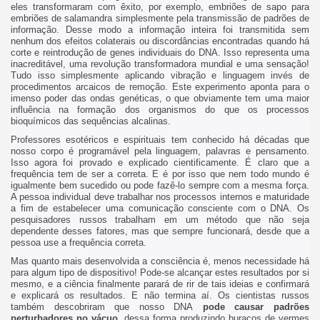
eles transformaram com êxito, por exemplo, embriões de sapo para
embriões de salamandra simplesmente pela transmissão de padrões de
informação. Desse modo a informação inteira foi transmitida sem
nenhum dos efeitos colaterais ou discordâncias encontradas quando há
corte e reintrodução de genes individuais do DNA. Isso representa uma
inacreditável, uma revolução transformadora mundial e uma sensação!
Tudo isso simplesmente aplicando vibração e linguagem invés de
procedimentos arcaicos de remoção. Este experimento aponta para o
imenso poder das ondas genéticas, o que obviamente tem uma maior
influência na formação dos organismos do que os processos
bioquímicos das sequências alcalinas.
Professores esotéricos e espirituais tem conhecido há décadas que
nosso corpo é programável pela linguagem, palavras e pensamento.
Isso agora foi provado e explicado cientificamente. É claro que a
frequência tem de ser a correta. E é por isso que nem todo mundo é
igualmente bem sucedido ou pode fazê-lo sempre com a mesma força.
A pessoa individual deve trabalhar nos processos internos e maturidade
a fim de estabelecer uma comunicação consciente com o DNA. Os
pesquisadores russos trabalham em um método que não seja
dependente desses fatores, mas que sempre funcionará, desde que a
pessoa use a frequência correta.
Mas quanto mais desenvolvida a consciência é, menos necessidade há
para algum tipo de dispositivo! Pode-se alcançar estes resultados por si
mesmo, e a ciência finalmente parará de rir de tais ideias e confirmará
e explicará os resultados. E não termina aí. Os cientistas russos
também descobriram que nosso DNA
pode causar padrões
perturbadores no vácuo
, dessa forma produzindo buracos de vermes