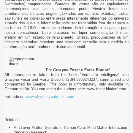
(wormholes) magnetizados. Buracos de verme são os equivalentes
microscópicos das assim chamadas ponte Einstein-Rosen nos
arredores dos buracos negros (deixados por estrelas extintas). Estes
são tuneis de conexão entre áreas inteiramente diferentes do universo
através dos quais a informação pode ser transmitida fora do espaço e
do tempo. O DNA atrai estes pedaços de informação e os passa para
nossa consciência. Esse processo de hiper comunicação é mais
efetivo em um estado de relaxamento. Stress, preocupações ou um
intelecto hiperativo impedem uma hiper comunicação bem sucedida ou
a informação será totalmente distorcida e inútil.
Por
Grazyna Fosar e Franz Bludorf
All information is taken from the book "Vernetzte Intelligenz" von
Grazyna Fosar und Franz Bludorf, ISBN 3930243237, summarized and
commented by Baerbel. The book is unfortunately only available in
German so far. You can reach the authors here: www.fosar-bludorf.com
Extraído de
www.whydontyoutrythis.com
Related:
Mind over Matter: Secrets of Human Aura. Mind-Matter Interaction
Princeton Research