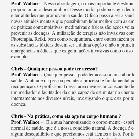
Prof. Wallace
- Nessa abordagem, o mais importante é estimular
proporcionou o desequilíbrio. Desse modo, podemos agir dentro 
e ter atitudes que promovam a saúde. O foco passa a ser a saúde
novas atitudes mentais que possibilitam lidar melhor com as emo
de práticas contemplativas, meditativas e físicas são ações volta
prevenir as doenças. A utilização de terapias não invasivas como
Fitoterapia, Reiki, bem como acupuntura, entre outras fazem par
as substâncias tóxicas devem ser a última opção e não a primeira
emergências médicas que exigem ações invasivas como o uso dos 
exemplo.
Chris - Qualquer pessoa pode ter acesso?
Prof. Wallace
- Qualquer pessoa pode ter acesso a uma abordag
saúde. A atitude da pessoa perante o processo é fundamental para
recuperação. O profissional dessa área deve estar consciente de q
um mediador e facilitador da cura capaz de estimular no cliente a
internamente nos diversos níveis, investigando o que está por trás
doença.
Chris - Na prática, como ela age no corpo humano ?
Prof. Wallace
– Ela atua harmonizando o corpo-mente- espírito, 
normal de saúde, que é a nossa condição natural. A doença é co
algum desequilíbrio e que precisamos está atentos a isso. Por isso