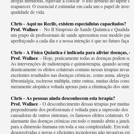
drogas inibidoras, equivale a colocar o lixo debaixo do tapete e
reaparecer. O essencial é estimular em cada um o papel de investi
qualidade de vida.
Chris - Aqui no Recife, existem especialistas capacitados?
Prof. Wallace
- No II Simpósio de Saúde Quântica e Qualidade
um grupo de profissionais de saúde apresentou esse modelo para
aperfeiçoado a cada dia e a nossa intenção é que no futuro faça p
Chris - A Física Quântica é indicada para aliviar doenças, qu
Prof. Wallace
– Hoje, praticamente todas as doenças podem ser tr
As intervenções de radioterapia e quimioterapia, quando acompa
drasticamente os efeitos colaterais comuns nessas terapias invasi
excelentes resultados nas doenças crônicas, como asma, alergias, 
fibromialgia, esclerose múltipla, entre outras, muitas delas cons
meramente alopática voltada apenas para a eliminação dos sintom
Chris - As pessoas ainda desconhecem esta terapia?
Prof. Wallace
- O desconhecimento dessas terapias por muitas pe
preponderante dos profissionais é voltada para a supressão dos si
causadoras de outros sintomas, os famosos efeitos colaterais. O 
alarmante das doenças crônicas em todo o mundo abriu a janela p
para a dimensão humana em toda a sua complexidade. Em todo o
desenvolvidas e novas e eficientes tecnologias não invasivas estã