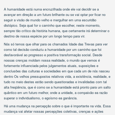
A humanidade está numa encruzilhada onde ele vai decidir se a
avançar em direção a um futuro brilhante ou se vai optar por ficar no
seguir a visão de mundo velho e mergulhar em uma escuridão
distópico. Seja qual for o caminho que escolher, neste momento,
sempre tão crítico da história humana, que certamente irá determinar o
destino de nossa espécie por um longo tempo para vir.
Nós só temos que olhar para os chamados Idade das Trevas para ver
como tal decisão conduziu a humanidade por um caminho que foi
desfavorável ao progresso e positiva transformação social. Desde
nossas crenças moldam nossa realidade, o mundo que vemos é
fortemente influenciada pelos julgamentos atuais, suposições e
conclusões das culturas e sociedades em que cada um de nós nasceu
dentro Os velhos pressupostos relativos vida, a existência, realidade, e
tudo no meio destes estão sendo questionadas e invalidadas com tal
alta freqüência, que é como se a humanidade está pronto para um salto
quântico em um futuro melhor, onde a unidade, a compaixão ea razão
superar o individualismo, o egoísmo ea ganância.
Há uma mudança na percepção sobre o que é importante na vida. Essa
mudança vai afetar nossas percepções coletivas, crenças e ações