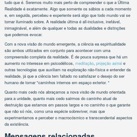
tudo que é. Seremos muito mais perto de compreender o que a Última
Realidade é exatamente. Algo que somente os sábios a cada momento
e, em seguida, percebeu e experiente será algo que todo mundo vai se
tornar iluminado sobre. A realidade última é all-inclusive, inefável,
inimaginável, e além de qualquer e todas as dualidades e distinções
que podemos evocar.
Com a nova visão do mundo emergente, a ciência ea espiritualidade
são ambos utilizados em conjunto para acontecer com uma
compreensão completa da realidade. É de pouca surpresa que há um
aumento no interesse em psicodélicos,
meditação
,
projeção astral
e
outras tecnologias que auxiliam na exploração não-física e entender da
realidade, já que a ciência tem faltado no satisfazer o desejo do ser
humano de tomar "caminhos internos em espaço exterior. "
Quanto mais cedo nós abraçamos a nova visão de mundo orientada
para a unidade, quanto mais cedo sairmos do caminho atual de
destruição que estamos em passos largos e no caminho o que garante
que não só nós, como uma espécie sobreviver, mas que
experimentamos e perceber o macrocósmico e transcendental aspectos
da existência.
Mensagens relacionadas