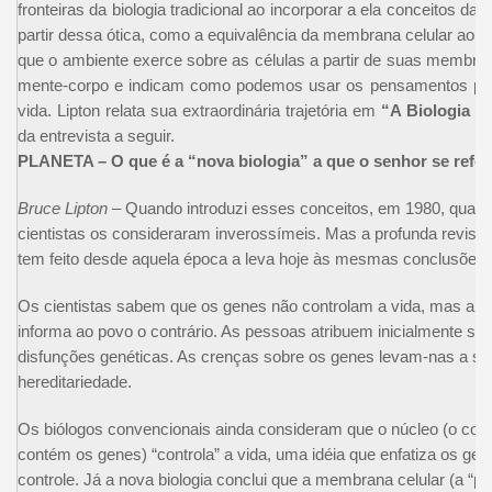
fronteiras da biologia tradicional ao incorporar a ela conceitos da f
partir dessa ótica, como a equivalência da membrana celular ao “c
que o ambiente exerce sobre as células a partir de suas membra
mente-corpo e indicam como podemos usar os pensamentos par
vida. Lipton relata sua extraordinária trajetória em
“A Biologia da
da entrevista a seguir.
PLANETA – O que é a “nova biologia” a que o senhor se refer
Bruce Lipton
– Quando introduzi esses conceitos, em 1980, quas
cientistas os consideraram inverossímeis. Mas a profunda revisão
tem feito desde aquela época a leva hoje às mesmas conclusões 
Os cientistas sabem que os genes não controlam a vida, mas a m
informa ao povo o contrário. As pessoas atribuem inicialmente su
disfunções genéticas. As crenças sobre os genes levam-nas a se
hereditariedade.
Os biólogos convencionais ainda consideram que o núcleo (o comp
contém os genes) “controla” a vida, uma idéia que enfatiza os ge
controle. Já a nova biologia conclui que a membrana celular (a “pel