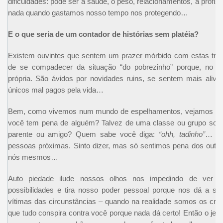
dificuldades: pode ser a saúde, o peso, relacionamentos, a profis
nada quando gastamos nosso tempo nos protegendo…
E o que seria de um contador de histórias sem platéia?
Existem ouvintes que sentem um prazer mórbido com estas tris
de se compadecer da situação “do pobrezinho” porque, no 
própria. São ávidos por novidades ruins, se sentem mais aliv
únicos mal pagos pela vida…
Bem, como vivemos num mundo de espelhamentos, vejamos agor
você tem pena de alguém? Talvez de uma classe ou grupo socia
parente ou amigo? Quem sabe você diga:
“ohh, tadinho”
… ou
pessoas próximas. Sinto dizer, mas só sentimos pena dos out
nós mesmos…
Auto piedade ilude nossos olhos nos impedindo de ver c
possibilidades e tira nosso poder pessoal porque nos dá a 
vítimas das circunstâncias – quando na realidade somos os cr
que tudo conspira contra você porque nada dá certo! Então o jeito