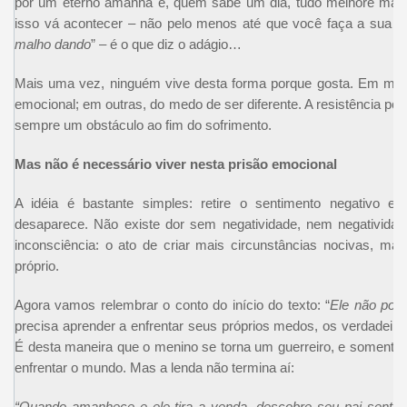
por um eterno amanhã e, quem sabe um dia, tudo melhore mag
isso vá acontecer – não pelo menos até que você faça a sua pa
malho dando
” – é o que diz o adágio…
Mais uma vez, ninguém vive desta forma porque gosta. Em muit
emocional; em outras, do medo de ser diferente. A resistência p
sempre um obstáculo ao fim do sofrimento.
Mas não é necessário viver nesta prisão emocional
A idéia é bastante simples: retire o sentimento negativo e
desaparece. Não existe dor sem negatividade, nem negatividade
inconsciência: o ato de criar mais circunstâncias nocivas, mai
próprio.
Agora vamos relembrar o conto do início do texto: “
Ele não pode
precisa aprender a enfrentar seus próprios medos, os verdadeir
É desta maneira que o menino se torna um guerreiro, e somente
enfrentar o mundo. Mas a lenda não termina aí:
“Quando amanhece e ele tira a venda, descobre seu pai sentad