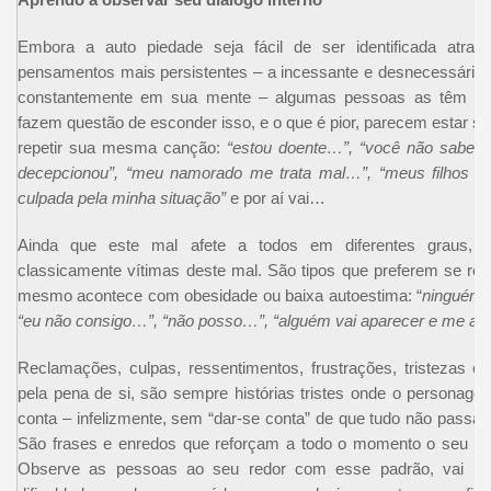
Embora a auto piedade seja fácil de ser identificada atr
pensamentos mais persistentes – a incessante e desnecessári
constantemente em sua mente – algumas pessoas as têm e
fazem questão de esconder isso, e o que é pior, parecem estar
repetir sua mesma canção:
“estou doente…”, “você não sabe t
decepcionou”, “meu namorado me trata mal…”, “meus filhos 
culpada pela minha situação”
e por aí vai…
Ainda que este mal afete a todos em diferentes graus,
classicamente vítimas deste mal. São tipos que preferem se rend
mesmo acontece com obesidade ou baixa autoestima: “
ninguém m
“eu não consigo…”, “não posso…”, “alguém vai aparecer e me aj
Reclamações, culpas, ressentimentos, frustrações, tristezas
pela pena de si, são sempre histórias tristes onde o personage
conta – infelizmente, sem “dar-se conta” de que tudo não passa 
São frases e enredos que reforçam a todo o momento o seu pa
Observe as pessoas ao seu redor com esse padrão, vai p