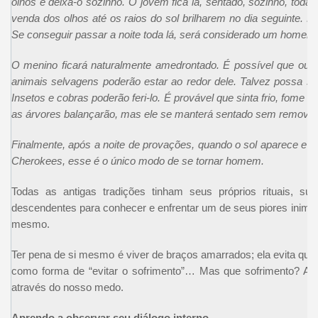
olhos e deixa-o sozinho. O jovem fica lá, sentado, sozinho, toda 
venda dos olhos até os raios do sol brilharem no dia seguinte. El
Se conseguir passar a noite toda lá, será considerado um homem
O menino ficará naturalmente amedrontado. É possível que ouç
animais selvagens poderão estar ao redor dele. Talvez possa 
Insetos e cobras poderão feri-lo. É provável que sinta frio, fome 
as árvores balançarão, mas ele se manterá sentado sem remover
Finalmente, após a noite de provações, quando o sol aparece e 
Cherokees, esse é o único modo de se tornar homem.
Todas as antigas tradições tinham seus próprios rituais, s
descendentes para conhecer e enfrentar um de seus piores inimigo
mesmo.
Ter pena de si mesmo é viver de braços amarrados; ela evita qu
como forma de “evitar o sofrimento”… Mas que sofrimento? A
através do nosso medo.
Aprendo a observar seu diálogo interno