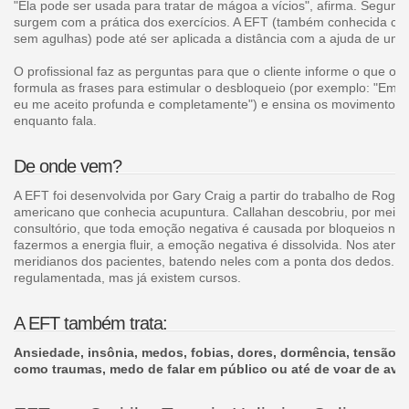
"Ela pode ser usada para tratar de mágoa a vícios", afirma. Segundo
surgem com a prática dos exercícios. A EFT (também conhecida c
sem agulhas) pode até ser aplicada a distância com a ajuda de um 
O profissional faz as perguntas para que o cliente informe o que o i
formula as frases para estimular o desbloqueio (por exemplo: "Emb
eu me aceito profunda e completamente") e ensina os movimentos. O
enquanto fala.
De onde vem?
A EFT foi desenvolvida por Gary Craig a partir do trabalho de Roger
americano que conhecia acupuntura. Callahan descobriu, por meio 
consultório, que toda emoção negativa é causada por bloqueios na ci
fazermos a energia fluir, a emoção negativa é dissolvida. Nos atend
meridianos dos pacientes, batendo neles com a ponta dos dedos. No 
regulamentada, mas já existem cursos.
A EFT também trata:
Ansiedade, insônia, medos, fobias, dores, dormência, tensão 
como traumas, medo de falar em público ou até de voar de aviã