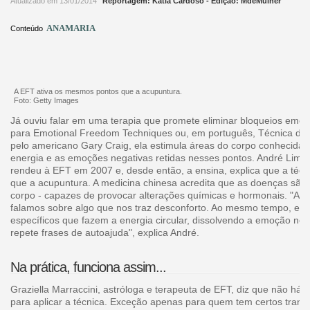
Atualizado em 13/01/2014
Reportagem: Katia Cardoso - Edição: MdeMulher
ANAMARIA
Conteúdo
A EFT ativa os mesmos pontos que a acupuntura.
Foto: Getty Images
Já ouviu falar em uma terapia que promete eliminar bloqueios emoci
para Emotional Freedom Techniques ou, em português, Técnica de 
pelo americano Gary Craig, ela estimula áreas do corpo conhecidas
energia e as emoções negativas retidas nesses pontos. André Lima, 
rendeu à EFT em 2007 e, desde então, a ensina, explica que a téc
que a acupuntura. A medicina chinesa acredita que as doenças são
corpo - capazes de provocar alterações químicas e hormonais. "A t
falamos sobre algo que nos traz desconforto. Ao mesmo tempo, es
específicos que fazem a energia circular, dissolvendo a emoção neg
repete frases de autoajuda", explica André.
Na prática, funciona assim...
Graziella Marraccini, astróloga e terapeuta de EFT, diz que não há 
para aplicar a técnica. Exceção apenas para quem tem certos trans