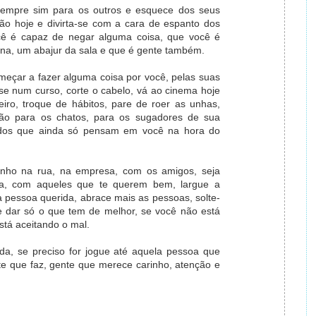
sempre sim para os outros e esquece dos seus
não hoje e divirta-se com a cara de espanto dos
ê é capaz de negar alguma coisa, que você é
a, um abajur da sala e que é gente também.
meçar a fazer alguma coisa por você, pelas suas
e-se num curso, corte o cabelo, vá ao cinema hoje
eiro, troque de hábitos, pare de roer as unhas,
 não para os chatos, para os sugadores de sua
odos que ainda só pensam em você na hora do
nho na rua, na empresa, com os amigos, seja
ia, com aqueles que te querem bem, largue a
a pessoa querida, abrace mais as pessoas, solte-
te dar só o que tem de melhor, se você não está
tá aceitando o mal.
ida, se preciso for jogue até aquela pessoa que
e que faz, gente que merece carinho, atenção e