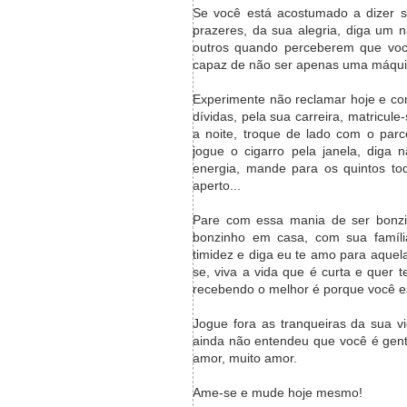
Se você está acostumado a dizer 
prazeres, da sua alegria, diga um 
outros quando perceberem que voc
capaz de não ser apenas uma máquin
Experimente não reclamar hoje e co
dívidas, pela sua carreira, matricul
a noite, troque de lado com o parc
jogue o cigarro pela janela, diga
energia, mande para os quintos t
aperto...
Pare com essa mania de ser bonzi
bonzinho em casa, com sua famíl
timidez e diga eu te amo para aquel
se, viva a vida que é curta e quer 
recebendo o melhor é porque você es
Jogue fora as tranqueiras da sua v
ainda não entendeu que você é gent
amor, muito amor.
Ame-se e mude hoje mesmo!