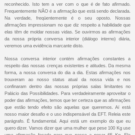
reconhecido. Isto tem a ver com o que é de fato afirmado.
Frequentemente NÃO é a afirmação que está sendo declarada.
Na verdade, freqüentemente é o seu oposto. Nossas
afirmações impressionam no que diz respeito a habilidade que
elas têm de moldar nossas vidas. Se ouvirmos as afirmações
da nossa própria conversa interior (diálogo interno) diária,
veremos uma evidência marcante disto.
Nossa conversa interior contém afirmações constantes a
respeito das nossas crenças existentes e atitudes. Da mesma
forma, a nossa conversa do dia a dia. Estas afirmações nos
trouxeram ao nosso status atual da nossa vida e nos
confinaram dentro das nossas próprias salas limitantes no
Palácio das Possibilidades. Para verdadeiramente aproveitar o
poder das afirmações, temos que ter certeza que as afirmações
que estão tendo efeito são aquelas que queremos. Aí está
nosso maior desafio e o uso indispensável da EFT. Releia este
parágrafo. É fundamental. Aqui está um exemplo do que eu
quero dizer. Vamos dizer que uma mulher que pese 100 Kg use
uma afirmação focada para que passe a pesar 65 Kg. Ela